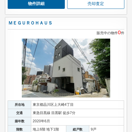
物件詳細
売却査定
ＭＥＧＵＲＯＨＡＵＳ
0
販売中の物件
件
東京都品川区上大崎4丁目
所在地
東急目黒線 目黒駅 徒歩7分
交通
2020年6月
築年数
地上6階 地下1階
9戸
階数
総戸数