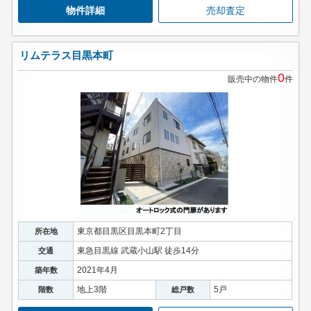
物件詳細
売却査定
リムテラス目黒本町
0
販売中の物件
件
東京都目黒区目黒本町2丁目
所在地
東急目黒線 武蔵小山駅 徒歩14分
交通
2021年4月
築年数
地上3階
5戸
階数
総戸数