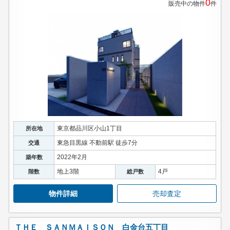
0
販売中の物件
件
スタッフ紹介
お客様の声
お知らせ
お問い合わせ
来店予約
東京都品川区小山1丁目
所在地
お気に入り物件
東急目黒線 不動前駅 徒歩7分
交通
2022年2月
築年数
地上3階
4戸
階数
総戸数
物件詳細
売却査定
ＴＨＥ ＳＡＮＭＡＩＳＯＮ 白金台五丁目