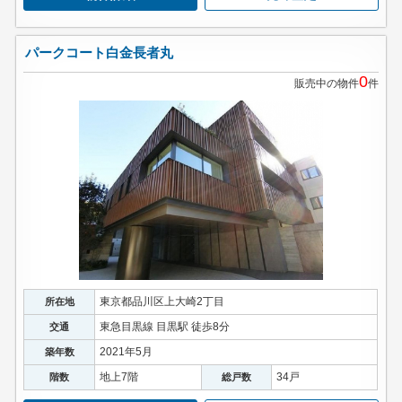
パークコート白金長者丸
0
販売中の物件
件
東京都品川区上大崎2丁目
所在地
東急目黒線 目黒駅 徒歩8分
交通
2021年5月
築年数
地上7階
34戸
階数
総戸数