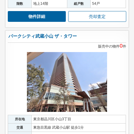
地上14階
54戸
階数
総戸数
物件詳細
売却査定
パークシティ武蔵小山 ザ・タワー
0
販売中の物件
件
東京都品川区小山3丁目
所在地
東急目黒線 武蔵小山駅 徒歩1分
交通