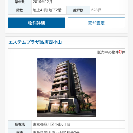
2019年12月
築年数
地上41階 地下2階
628戸
階数
総戸数
物件詳細
売却査定
エステムプラザ品川西小山
0
販売中の物件
件
東京都品川区小山6丁目
所在地
東急目黒線 西小山駅 徒歩2分
交通