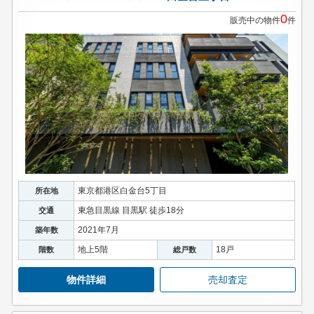
0
販売中の物件
件
東京都港区白金台5丁目
所在地
東急目黒線 目黒駅 徒歩18分
交通
2021年7月
築年数
地上5階
18戸
階数
総戸数
物件詳細
売却査定