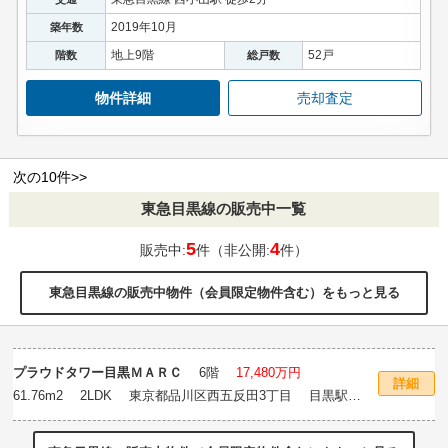
2019年10月
築年数
地上9階
52戸
階数
総戸数
物件詳細
売却査定
次の10件>>
東急目黒線の販売中一覧
5
4
販売中:
件（非公開:
件）
東急目黒線の販売中物件（会員限定物件含む）をもっと見る
プラウドタワー目黒ＭＡＲＣ
6階
17,480万円
詳細
61.76m
2
2LDK 東京都品川区西五反田3丁目 目黒駅徒
歩9分