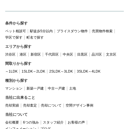
条件から探す
ペット相談可
駅徒歩5分以内
プライスダウン物件
売買物件検索
学区で探す
町名で探す
エリアから探す
渋谷区
港区
新宿区
千代田区
中央区
目黒区
品川区
文京区
間取りから探す
～1LDK
1SLDK～2LDK
2SLDK～3LDK
3SLDK～4LDK
種別から探す
マンション
新築一戸建
中古一戸建
土地
当社に出来ること
売却実績
売却査定
売却について
空間デザイン事例
当社について
会社概要
6つの強み
スタッフ紹介
お客様の声
インフォメーション
ブログ