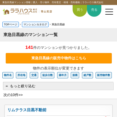
東急目黒線マンション情報｜購入・売り物件、売却査定・相場・売却価格｜ララハウス株式会社
買う
売る
TOPページ
>
マンションカタログ
>
東急目黒線
東急目黒線のマンション一覧
トップページ
141
件のマンションが見つかりました。
買いたい
東急目黒線の販売中物件はこちら
物件の表示順位が変更できます
売りたい
物件名
所在地
交通
徒歩分数
築年月
規模
総戸数
販売物件数
空間デザイン事例
＝ もっと絞り込む
6つの強み
次の10件>>
会社概要
リムテラス目黒不動前