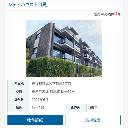
シティハウス下目黒
0
販売中の物件
件
東京都目黒区下目黒6丁目
所在地
東急目黒線 目黒駅 徒歩16分
交通
2021年6月
築年数
地上5階
195戸
階数
総戸数
物件詳細
売却査定