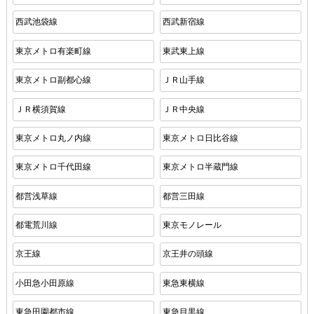
西武池袋線
西武新宿線
東京メトロ有楽町線
東武東上線
東京メトロ副都心線
ＪＲ山手線
ＪＲ横須賀線
ＪＲ中央線
東京メトロ丸ノ内線
東京メトロ日比谷線
東京メトロ千代田線
東京メトロ半蔵門線
都営浅草線
都営三田線
都電荒川線
東京モノレール
京王線
京王井の頭線
小田急小田原線
東急東横線
東急田園都市線
東急目黒線