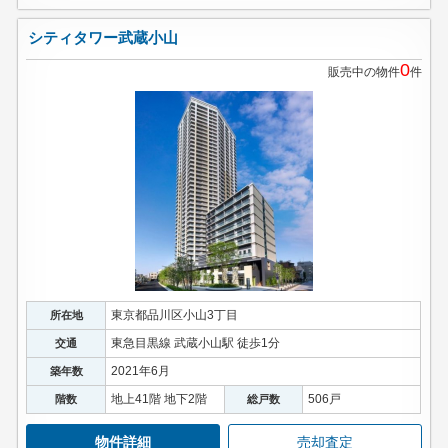
シティタワー武蔵小山
0
販売中の物件
件
東京都品川区小山3丁目
所在地
東急目黒線 武蔵小山駅 徒歩1分
交通
2021年6月
築年数
地上41階 地下2階
506戸
階数
総戸数
物件詳細
売却査定