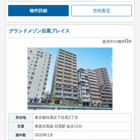
物件詳細
売却査定
グランドメゾン目黒プレイス
0
販売中の物件
件
東京都目黒区下目黒2丁目
所在地
東急目黒線 目黒駅 徒歩12分
交通
2020年1月
築年数