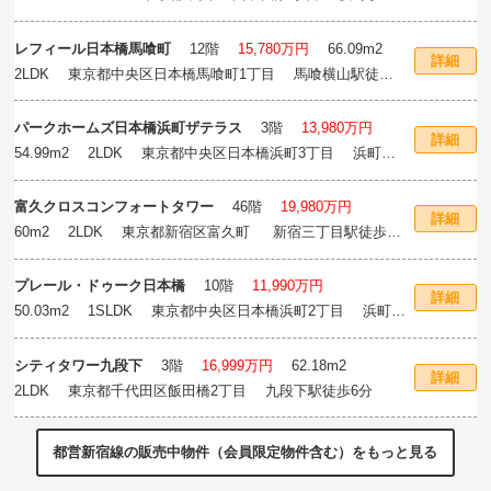
歩4分
レフィール日本橋馬喰町
12階
15,780万円
66.09m
2
詳細
2LDK 東京都中央区日本橋馬喰町1丁目 馬喰横山駅徒歩4
分
パークホームズ日本橋浜町ザテラス
3階
13,980万円
詳細
54.99m
2
2LDK 東京都中央区日本橋浜町3丁目 浜町駅
徒歩6分
富久クロスコンフォートタワー
46階
19,980万円
詳細
60m
2
2LDK 東京都新宿区富久町 新宿三丁目駅徒歩9
分
プレール・ドゥーク日本橋
10階
11,990万円
詳細
50.03m
2
1SLDK 東京都中央区日本橋浜町2丁目 浜町駅
徒歩3分
シティタワー九段下
3階
16,999万円
62.18m
2
詳細
2LDK 東京都千代田区飯田橋2丁目 九段下駅徒歩6分
都営新宿線の販売中物件（会員限定物件含む）をもっと見る