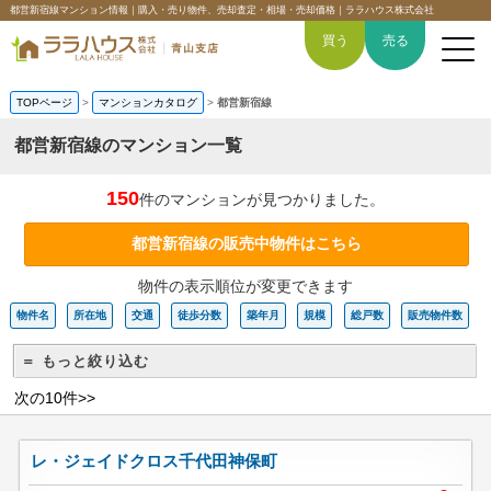
都営新宿線マンション情報｜購入・売り物件、売却査定・相場・売却価格｜ララハウス株式会社
買う
売る
TOPページ
>
マンションカタログ
>
都営新宿線
都営新宿線のマンション一覧
トップページ
150
件のマンションが見つかりました。
買いたい
都営新宿線の販売中物件はこちら
物件の表示順位が変更できます
売りたい
物件名
所在地
交通
徒歩分数
築年月
規模
総戸数
販売物件数
空間デザイン事例
＝ もっと絞り込む
6つの強み
次の10件>>
会社概要
レ・ジェイドクロス千代田神保町