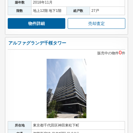
2018年11月
築年数
地上12階 地下1階
27戸
階数
総戸数
物件詳細
売却査定
アルファグランデ千桜タワー
0
販売中の物件
件
東京都千代田区神田東松下町
所在地