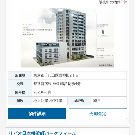
0
販売中の物件
件
スタッフ紹介
お客様の声
お知らせ
お問い合わせ
来店予約
東京都千代田区西神田2丁目
所在地
お気に入り物件
都営新宿線 神保町駅 徒歩4分
交通
2023年8月
築年数
地上14階 地下1階
50戸
階数
総戸数
物件詳細
売却査定
リビオ日本橋浜町パークフィール