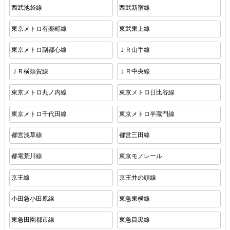
西武池袋線
西武新宿線
東京メトロ有楽町線
東武東上線
東京メトロ副都心線
ＪＲ山手線
ＪＲ横須賀線
ＪＲ中央線
東京メトロ丸ノ内線
東京メトロ日比谷線
東京メトロ千代田線
東京メトロ半蔵門線
都営浅草線
都営三田線
都電荒川線
東京モノレール
京王線
京王井の頭線
小田急小田原線
東急東横線
東急田園都市線
東急目黒線