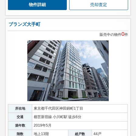
物件詳細
売却査定
ブランズ大手町
0
販売中の物件
件
東京都千代田区神田錦町1丁目
所在地
都営新宿線 小川町駅 徒歩6分
交通
2019年5月
築年数
地上13階
44戸
階数
総戸数