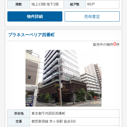
地上13階 地下1階
60戸
階数
総戸数
物件詳細
売却査定
プラネスーペリア四番町
0
販売中の物件
件
東京都千代田区四番町
所在地
都営新宿線 市ヶ谷駅 徒歩3分
交通