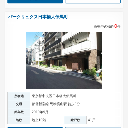
パークリュクス日本橋大伝馬町
0
販売中の物件
件
東京都中央区日本橋大伝馬町
所在地
都営新宿線 馬喰横山駅 徒歩3分
交通
2019年9月
築年数
地上10階
41戸
階数
総戸数