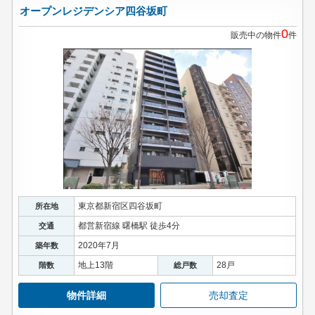
オープンレジデンシア四谷坂町
0
販売中の物件
件
東京都新宿区四谷坂町
所在地
都営新宿線 曙橋駅 徒歩4分
交通
2020年7月
築年数
地上13階
28戸
階数
総戸数
物件詳細
売却査定