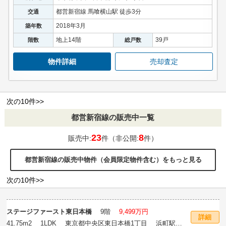
都営新宿線 馬喰横山駅 徒歩3分
交通
2018年3月
築年数
地上14階
39戸
階数
総戸数
物件詳細
売却査定
次の10件>>
都営新宿線の販売中一覧
23
8
販売中:
件（非公開:
件）
都営新宿線の販売中物件（会員限定物件含む）をもっと見る
次の10件>>
ステージファースト東日本橋
9階
9,499万円
詳細
41.75m
2
1LDK 東京都中央区東日本橋1丁目 浜町駅徒