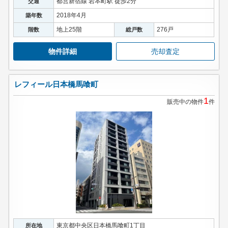
都営新宿線 岩本町駅 徒歩2分
交通
2018年4月
築年数
地上25階
276戸
階数
総戸数
物件詳細
売却査定
レフィール日本橋馬喰町
1
販売中の物件
件
東京都中央区日本橋馬喰町1丁目
所在地