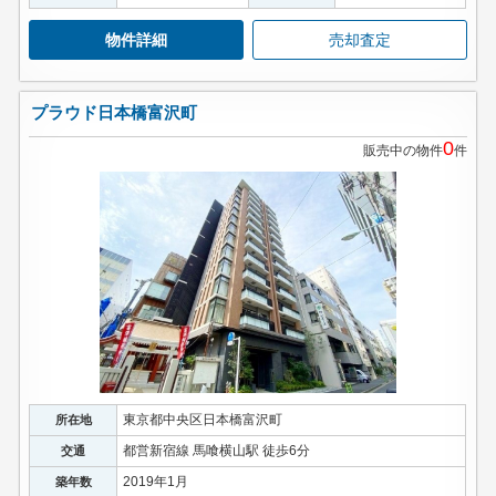
物件詳細
売却査定
プラウド日本橋富沢町
0
販売中の物件
件
東京都中央区日本橋富沢町
所在地
都営新宿線 馬喰横山駅 徒歩6分
交通
2019年1月
築年数