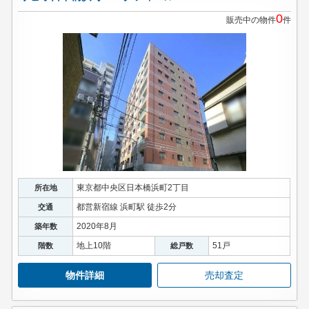
0
販売中の物件
件
東京都中央区日本橋浜町2丁目
所在地
都営新宿線 浜町駅 徒歩2分
交通
2020年8月
築年数
地上10階
51戸
階数
総戸数
物件詳細
売却査定