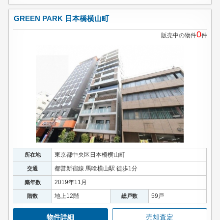
GREEN PARK 日本橋横山町
0
販売中の物件
件
東京都中央区日本橋横山町
所在地
都営新宿線 馬喰横山駅 徒歩1分
交通
2019年11月
築年数
地上12階
59戸
階数
総戸数
物件詳細
売却査定