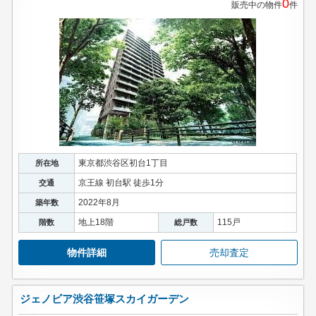
0
販売中の物件
件
スタッフ紹介
お客様の声
お知らせ
お問い合わせ
来店予約
東京都渋谷区初台1丁目
所在地
お気に入り物件
京王線 初台駅 徒歩1分
交通
2022年8月
築年数
地上18階
115戸
階数
総戸数
物件詳細
売却査定
ジェノビア渋谷笹塚スカイガーデン