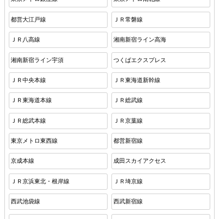
都営大江戸線
ＪＲ常磐線
ＪＲ八高線
湘南新宿ライン高海
湘南新宿ライン宇須
つくばエクスプレス
ＪＲ中央本線
ＪＲ東海道新幹線
ＪＲ東海道本線
ＪＲ総武線
ＪＲ総武本線
ＪＲ京葉線
東京メトロ東西線
都営新宿線
京成本線
成田スカイアクセス
ＪＲ京浜東北・根岸線
ＪＲ埼京線
西武池袋線
西武新宿線