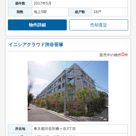
2017年5月
築年数
地上5階
18戸
階数
総戸数
物件詳細
売却査定
イニシアクラウド渋谷笹塚
0
販売中の物件
件
東京都渋谷区幡ヶ谷3丁目
所在地