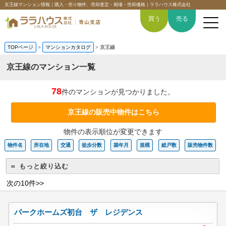
京王線マンション情報｜購入・売り物件、売却査定・相場・売却価格｜ララハウス株式会社
買う
売る
TOPページ
>
マンションカタログ
>
京王線
京王線のマンション一覧
トップページ
78
件のマンションが見つかりました。
買いたい
京王線の販売中物件はこちら
物件の表示順位が変更できます
売りたい
物件名
所在地
交通
徒歩分数
築年月
規模
総戸数
販売物件数
空間デザイン事例
＝ もっと絞り込む
6つの強み
次の10件>>
会社概要
パークホームズ初台 ザ レジデンス