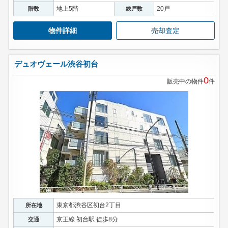
地上5階
20戸
階数
総戸数
物件詳細
売却査定
デュオヴェール渋谷初台
0
販売中の物件
件
東京都渋谷区初台2丁目
所在地
京王線 初台駅 徒歩8分
交通