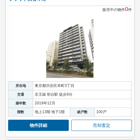
0
販売中の物件
件
東京都渋谷区本町3丁目
所在地
京王線 初台駅 徒歩9分
交通
2019年12月
築年数
地上13階 地下1階
100戸
階数
総戸数
物件詳細
売却査定