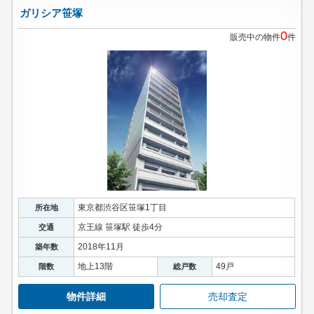
ガリシア笹塚
0
販売中の物件
件
東京都渋谷区笹塚1丁目
所在地
京王線 笹塚駅 徒歩4分
交通
2018年11月
築年数
地上13階
49戸
階数
総戸数
物件詳細
売却査定