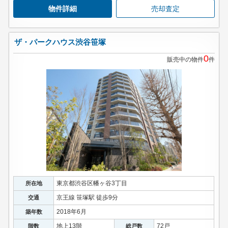
物件詳細
売却査定
ザ・パークハウス渋谷笹塚
0
販売中の物件
件
東京都渋谷区幡ヶ谷3丁目
所在地
京王線 笹塚駅 徒歩9分
交通
2018年6月
築年数
地上13階
72戸
階数
総戸数