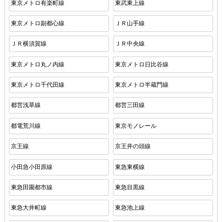
東京メトロ有楽町線
東武東上線
東京メトロ副都心線
ＪＲ山手線
ＪＲ横須賀線
ＪＲ中央線
東京メトロ丸ノ内線
東京メトロ日比谷線
東京メトロ千代田線
東京メトロ半蔵門線
都営浅草線
都営三田線
都電荒川線
東京モノレール
京王線
京王井の頭線
小田急小田原線
東急東横線
東急田園都市線
東急目黒線
東急大井町線
東急池上線