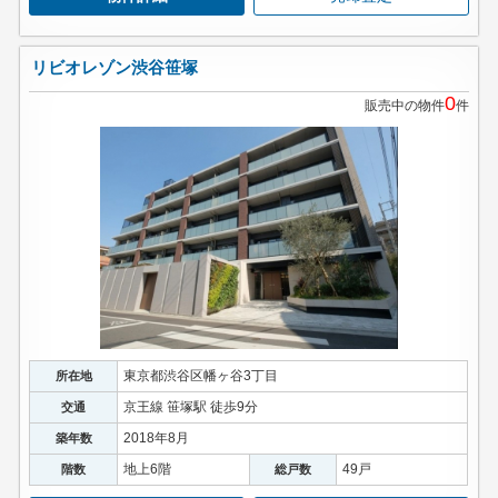
リビオレゾン渋谷笹塚
0
販売中の物件
件
東京都渋谷区幡ヶ谷3丁目
所在地
京王線 笹塚駅 徒歩9分
交通
2018年8月
築年数
地上6階
49戸
階数
総戸数