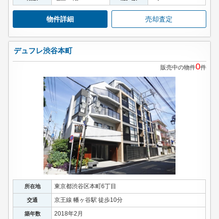
物件詳細
売却査定
デュフレ渋谷本町
0
販売中の物件
件
東京都渋谷区本町6丁目
所在地
京王線 幡ヶ谷駅 徒歩10分
交通
2018年2月
築年数