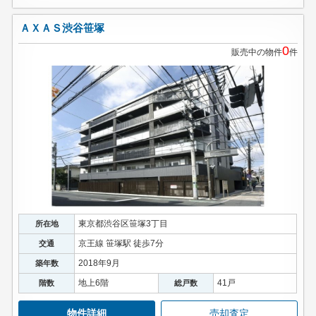
ＡＸＡＳ渋谷笹塚
0
販売中の物件
件
東京都渋谷区笹塚3丁目
所在地
京王線 笹塚駅 徒歩7分
交通
2018年9月
築年数
地上6階
41戸
階数
総戸数
物件詳細
売却査定