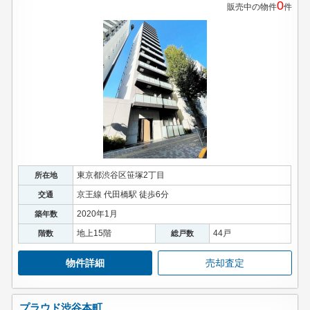
0
販売中の物件
件
東京都渋谷区笹塚2丁目
所在地
京王線 代田橋駅 徒歩6分
交通
2020年1月
築年数
地上15階
44戸
階数
総戸数
物件詳細
売却査定
プラウド渋谷本町