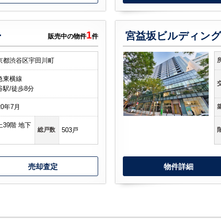
1
ー
販売中の物件
件
京都渋谷区宇田川町
急東横線
谷駅/徒歩8分
20年7月
上39階 地下
総戸数
503戸
売却査定
物件詳細