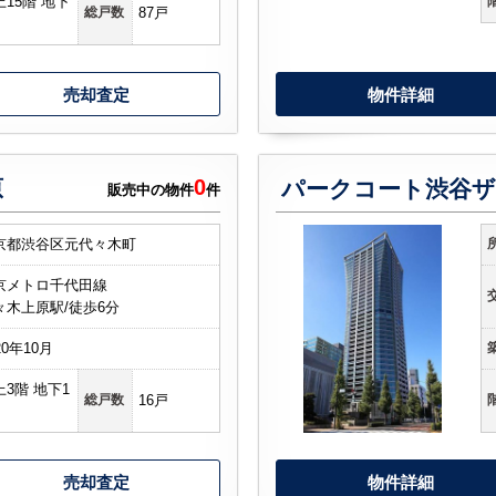
上15階 地下
総戸数
87戸
売却査定
物件詳細
0
原
パークコート渋谷ザ
販売中の物件
件
京都渋谷区元代々木町
京メトロ千代田線
々木上原駅/徒歩6分
20年10月
上3階 地下1
総戸数
16戸
売却査定
物件詳細