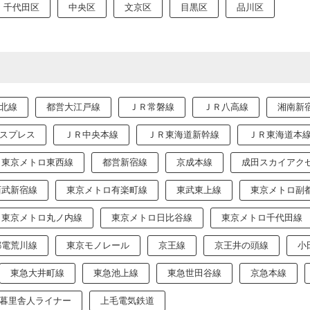
千代田区
中央区
文京区
目黒区
品川区
北線
都営大江戸線
ＪＲ常磐線
ＪＲ八高線
湘南新
スプレス
ＪＲ中央本線
ＪＲ東海道新幹線
ＪＲ東海道本
東京メトロ東西線
都営新宿線
京成本線
成田スカイアク
西武新宿線
東京メトロ有楽町線
東武東上線
東京メトロ副
東京メトロ丸ノ内線
東京メトロ日比谷線
東京メトロ千代田線
都電荒川線
東京モノレール
京王線
京王井の頭線
小
東急大井町線
東急池上線
東急世田谷線
京急本線
暮里舎人ライナー
上毛電気鉄道