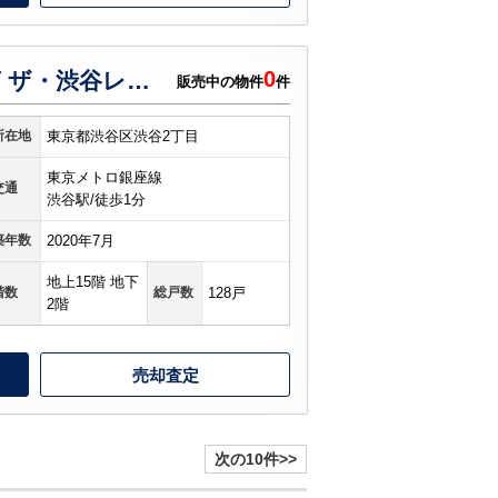
0
宮益坂ビルディング ザ・渋谷レジデンス
販売中の物件
件
所在地
東京都渋谷区渋谷2丁目
東京メトロ銀座線
交通
渋谷駅/徒歩1分
築年数
2020年7月
地上15階 地下
階数
総戸数
128戸
2階
売却査定
次の10件>>