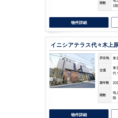
地
階数
1階
物件詳細
イニシアテラス代々木上
所在地
東
東
交通
代
築年数
20
地
階数
階
物件詳細