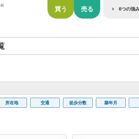
会社
買う
売る
6つの強
覧
所在地
交通
徒歩分数
築年月