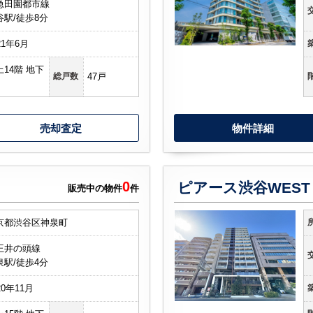
急田園都市線
谷駅/徒歩8分
21年6月
上14階 地下
総戸数
47戸
売却査定
物件詳細
0
ピアース渋谷WEST
販売中の物件
件
京都渋谷区神泉町
王井の頭線
泉駅/徒歩4分
20年11月