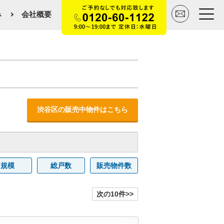
み
会社概要
トップページ
買いたい
売りたい
渋谷区の販売中物件はこちら
空間デザイン事例
マンションカタログ
規模
総戸数
販売物件数
会社概要
次の10件>>
スタッフ紹介