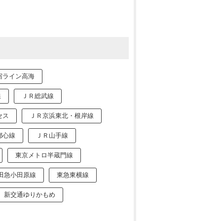
宿ライン高海
線
ＪＲ総武線
セス
ＪＲ京浜東北・根岸線
都心線
ＪＲ山手線
東京メトロ半蔵門線
田急小田原線
東急東横線
新交通ゆりかもめ