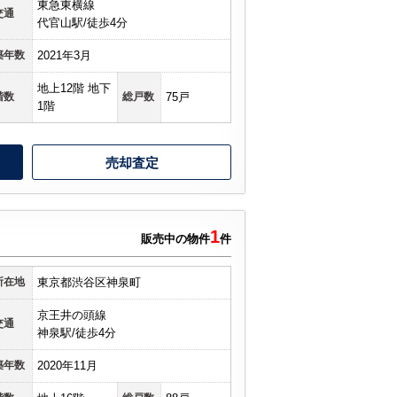
東急東横線
交通
代官山駅/徒歩4分
築年数
2021年3月
地上12階 地下
階数
総戸数
75戸
1階
売却査定
1
販売中の物件
件
所在地
東京都渋谷区神泉町
京王井の頭線
交通
神泉駅/徒歩4分
築年数
2020年11月