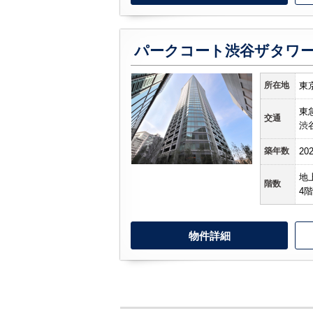
パークコート渋谷ザタワ
所在地
東
東
交通
渋
築年数
20
地
階数
4階
物件詳細