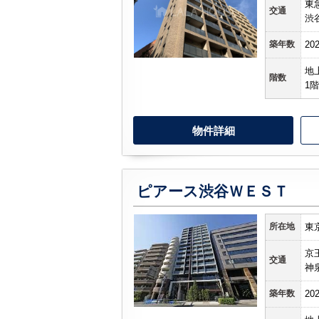
東
交通
渋
築年数
20
地
階数
1階
物件詳細
ピアース渋谷ＷＥＳＴ
所在地
東
京
交通
神
築年数
20