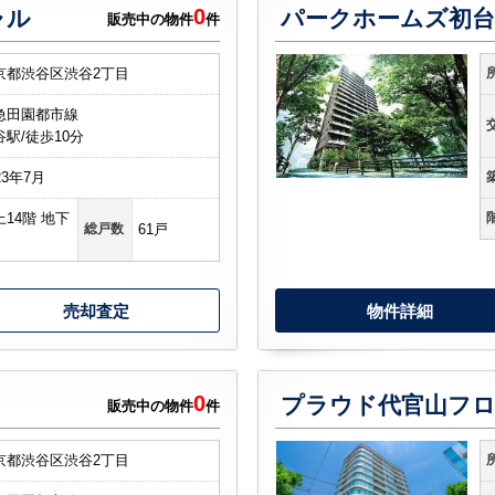
0
ャル
販売中の物件
件
京都渋谷区渋谷2丁目
急田園都市線
谷駅/徒歩10分
23年7月
上14階 地下
総戸数
61戸
売却査定
物件詳細
0
プラウド代官山フ
販売中の物件
件
京都渋谷区渋谷2丁目