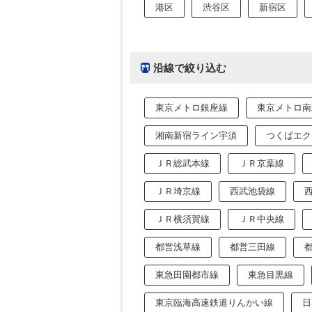
港区
渋谷区
新宿区
沿線で絞り込む
東京メトロ銀座線
東京メトロ南
湘南新宿ライン宇須
つくばエク
ＪＲ総武本線
ＪＲ京葉線
ＪＲ埼京線
西武池袋線
ＪＲ横須賀線
ＪＲ中央線
都営浅草線
都営三田線
東急田園都市線
東急目黒線
東京臨海高速鉄道りんかい線
日