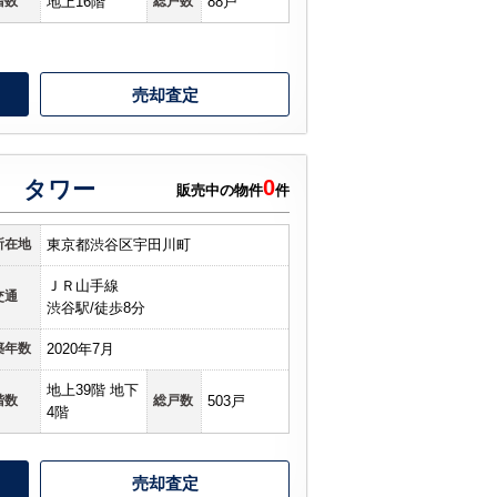
階数
地上16階
総戸数
88戸
売却査定
0
 タワー
販売中の物件
件
所在地
東京都渋谷区宇田川町
ＪＲ山手線
交通
渋谷駅/徒歩8分
築年数
2020年7月
地上39階 地下
階数
総戸数
503戸
4階
売却査定