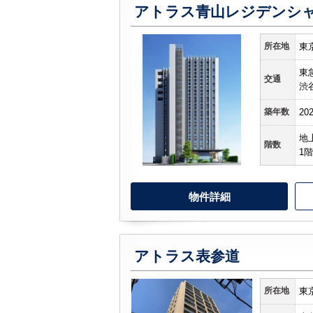
アトラス青山レジデンシ
所在地
東
東
交通
渋
築年数
20
地
階数
1階
物件詳細
アトラス表参道
所在地
東