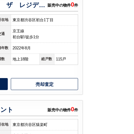
0
お客様の声
パークホームズ初台 ザ レジデンス
販売中の物件
件
お知らせ
所在地
東京都渋谷区初台1丁目
京王線
お問い合わせ
交通
初台駅/徒歩1分
来店予約
築年数
2022年8月
階数
地上18階
総戸数
115戸
お気に入り物件
会員登録
売却査定
ログイン
0
ロント
販売中の物件
件
所在地
東京都渋谷区猿楽町