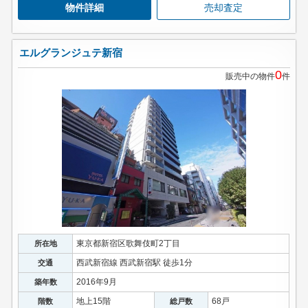
物件詳細
売却査定
エルグランジュテ新宿
0
販売中の物件
件
東京都新宿区歌舞伎町2丁目
所在地
西武新宿線 西武新宿駅 徒歩1分
交通
2016年9月
築年数
地上15階
68戸
階数
総戸数