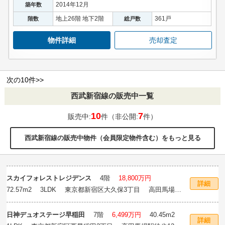
2014年12月
築年数
地上26階 地下2階
361戸
階数
総戸数
物件詳細
売却査定
次の10件>>
西武新宿線の販売中一覧
10
7
販売中:
件（非公開:
件）
西武新宿線の販売中物件（会員限定物件含む）をもっと見る
スカイフォレストレジデンス
4階
18,800万円
詳細
72.57m
2
3LDK 東京都新宿区大久保3丁目 高田馬場駅
徒歩6分
日神デュオステージ早稲田
7階
6,499万円
40.45m
2
詳細