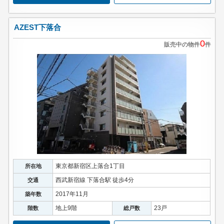
AZEST下落合
0
販売中の物件
件
東京都新宿区上落合1丁目
所在地
西武新宿線 下落合駅 徒歩4分
交通
2017年11月
築年数
地上9階
23戸
階数
総戸数