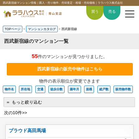
西武新宿線マンション情報｜購入・売り物件、売却査定・相場・売却価格｜ララハウス株式会社
買う
売る
TOPページ
>
マンションカタログ
>
西武新宿線
西武新宿線のマンション一覧
トップページ
55
件のマンションが見つかりました。
買いたい
西武新宿線の販売中物件はこちら
物件の表示順位が変更できます
売りたい
物件名
所在地
交通
徒歩分数
築年月
規模
総戸数
販売物件数
空間デザイン事例
＝ もっと絞り込む
6つの強み
次の10件>>
会社概要
プラウド高田馬場