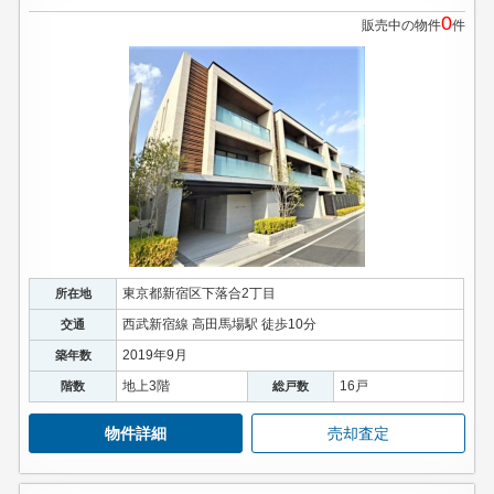
0
販売中の物件
件
東京都新宿区下落合2丁目
所在地
西武新宿線 高田馬場駅 徒歩10分
交通
2019年9月
築年数
地上3階
16戸
階数
総戸数
物件詳細
売却査定