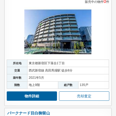
0
販売中の物件
件
スタッフ紹介
お客様の声
お知らせ
お問い合わせ
来店予約
東京都新宿区下落合1丁目
所在地
お気に入り物件
西武新宿線 高田馬場駅 徒歩8分
交通
2021年5月
築年数
地上9階
135戸
階数
総戸数
物件詳細
売却査定
パークナード目白御留山