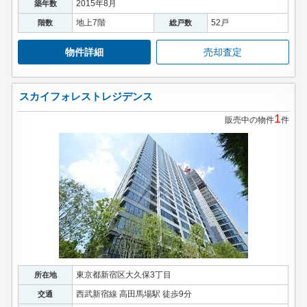
2015年8月
築年数
地上7階
52戸
階数
総戸数
物件詳細
売却査定
スカイフォレストレジデンス
1
販売中の物件
件
東京都新宿区大久保3丁目
所在地
西武新宿線 高田馬場駅 徒歩9分
交通