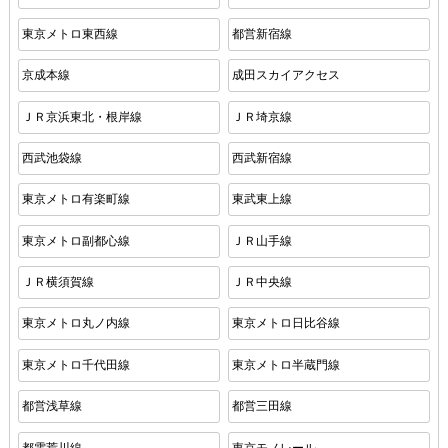
東京メトロ東西線
都営新宿線
京成本線
成田スカイアクセス
ＪＲ京浜東北・根岸線
ＪＲ埼京線
西武池袋線
西武新宿線
東京メトロ有楽町線
東武東上線
東京メトロ副都心線
ＪＲ山手線
ＪＲ横須賀線
ＪＲ中央線
東京メトロ丸ノ内線
東京メトロ日比谷線
東京メトロ千代田線
東京メトロ半蔵門線
都営浅草線
都営三田線
都電荒川線
東京モノレール