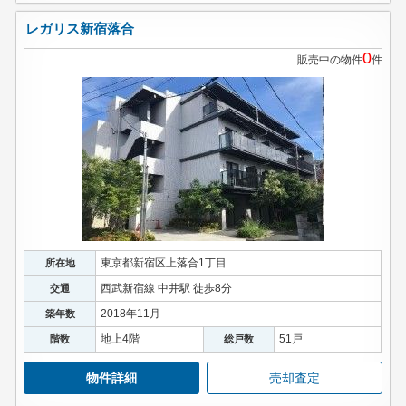
レガリス新宿落合
0
販売中の物件
件
東京都新宿区上落合1丁目
所在地
西武新宿線 中井駅 徒歩8分
交通
2018年11月
築年数
地上4階
51戸
階数
総戸数
物件詳細
売却査定