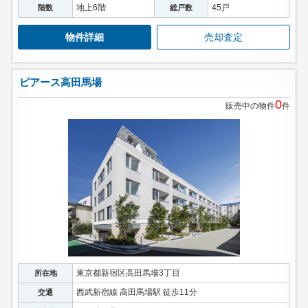
地上6階
45戸
階数
総戸数
物件詳細
売却査定
ピアース高田馬場
0
販売中の物件
件
東京都新宿区高田馬場3丁目
所在地
西武新宿線 高田馬場駅 徒歩11分
交通