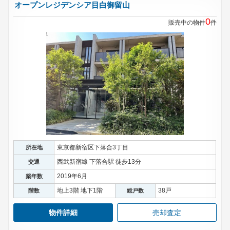
オープンレジデンシア目白御留山
0
販売中の物件
件
東京都新宿区下落合3丁目
所在地
西武新宿線 下落合駅 徒歩13分
交通
2019年6月
築年数
地上3階 地下1階
38戸
階数
総戸数
物件詳細
売却査定