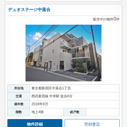
デュオステージ中落合
0
販売中の物件
件
東京都新宿区中落合1丁目
所在地
西武新宿線 中井駅 徒歩6分
交通
2018年8月
築年数
地上4階
階数
総戸数
物件詳細
売却査定