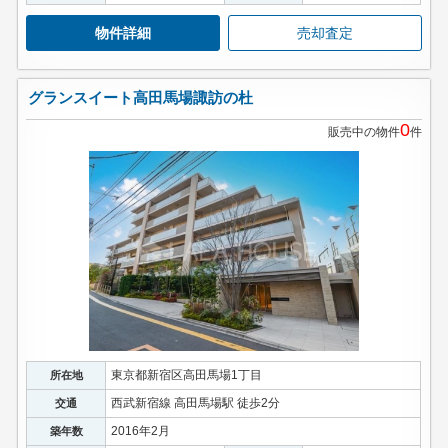
物件詳細
売却査定
グランスイート高田馬場諏訪の杜
0
販売中の物件
件
東京都新宿区高田馬場1丁目
所在地
西武新宿線 高田馬場駅 徒歩2分
交通
2016年2月
築年数