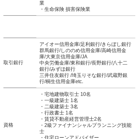
業
・生命保険 損害保険業
アイオー信用金庫/足利銀行/きらぼし銀行
群馬銀行/しののめ信用金庫/高崎信用金
庫/大東京信用金庫/JA
取引銀行
中央労働金庫/東和銀行/長野銀行/八十二
銀行/みずほ銀行
三井住友銀行 /埼玉りそな銀行/武蔵野銀
行/桐生信用金庫etc.
・宅地建物取引士 10名
・一級建築士 1名
・二級建築士 3名
・行政書士 1名
・賃貸不動産経営管理士2名
資格
・2級ファイナンシャルプランニング技能
士
・住宅ローンアドバイザー