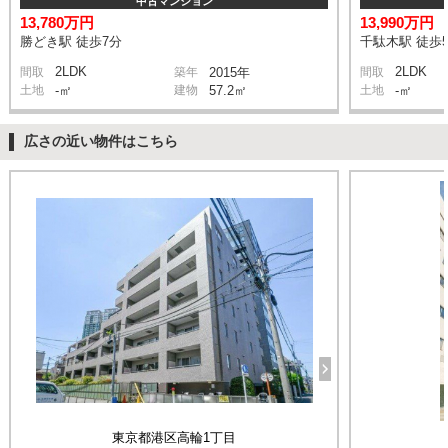
中古マンション
13,780万円
13,990万円
勝どき駅 徒歩7分
千駄木駅 徒歩
2LDK
2LDK
間取
築年
2015年
間取
土地
-㎡
建物
57.2㎡
土地
-㎡
広さの近い物件はこちら
東京都港区高輪1丁目