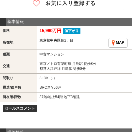
基本情報
15,990万円
価格
値下がり
東京都中央区佃2丁目
所在地
MAP
種類
中古マンション
東京メトロ有楽町線 月島駅 徒歩8分
交通
都営大江戸線 月島駅 徒歩8分
間取り
3LDK（-）
構造/総戸数
SRC造/756戸
所在階/階数
37階/地上54階 地下3階建
セールスコメント