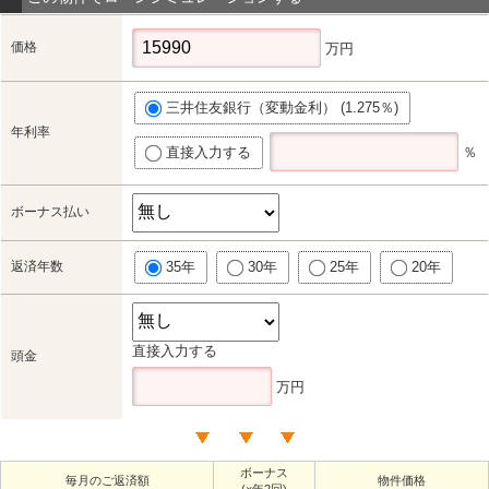
価格
万円
三井住友銀行（変動金利） (1.275％)
年利率
直接入力する
％
ボーナス払い
返済年数
35年
30年
25年
20年
直接入力する
頭金
万円
ボーナス
毎月のご返済額
物件価格
(×年2回)