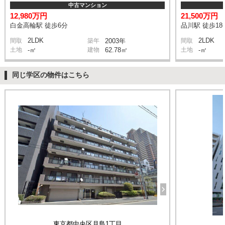
中古マンション
12,980万円
21,500万円
白金高輪駅 徒歩6分
品川駅 徒歩18
2LDK
2LDK
間取
築年
2003年
間取
土地
-㎡
建物
62.78㎡
土地
-㎡
同じ学区の物件はこちら
東京都中央区月島1丁目