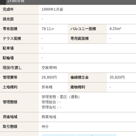
詳細情報
完成年
1999年1月築
-
採光面
専有面積
78.11㎡
バルコニー面積
8.25m²
-
-
テラス面積
専用庭面積
-
駐車場
-
駐輪場
現況/引渡し
空家/即時
管理費等
26,900円
修繕積立金
35,920円
土地権利
所有権
建物権利
-
管理形態：委託（通勤）
管理態様
管理組合：-
管理会社：-
用途地域
商業地域
取引態様
仲介