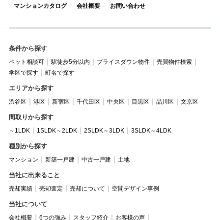
マンションカタログ
会社概要
お問い合わせ
条件から探す
ペット相談可
駅徒歩5分以内
プライスダウン物件
売買物件検索
学区で探す
町名で探す
エリアから探す
渋谷区
港区
新宿区
千代田区
中央区
目黒区
品川区
文京区
間取りから探す
～1LDK
1SLDK～2LDK
2SLDK～3LDK
3SLDK～4LDK
種別から探す
マンション
新築一戸建
中古一戸建
土地
当社に出来ること
売却実績
売却査定
売却について
空間デザイン事例
当社について
会社概要
6つの強み
スタッフ紹介
お客様の声