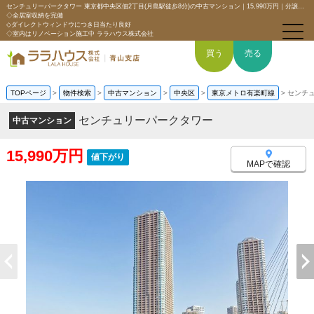
センチュリーパークタワー 東京都中央区佃2丁目(月島駅徒歩8分)の中古マンション｜15,990万円｜分譲マンション情報｜【高層階×2面バルコニー】
◇全居室収納を完備
◇ダイレクトウィンドウにつき日当たり良好
◇室内はリノベーション施工中 ララハウス株式会社
買う
売る
TOPページ
>
物件検索
>
中古マンション
>
中央区
>
東京メトロ有楽町線
>
センチ
トップページ
センチュリーパークタワー
中古マンション
買いたい
15,990万円
値下がり
MAPで確認
売りたい
空間デザイン事例
6つの強み
会社概要