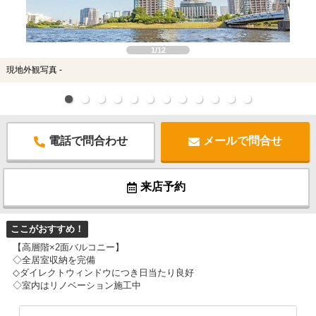
スタッフ紹介
お客様の声
1/12
現地外観写真 -
お知らせ
お問い合わせ
電話で問合わせ
メールで問合せ
来店予約
お気に入り物件
来店予約
ここがおすすめ！
【高層階×2面バルコニー】
◇全居室収納を完備
◇ダイレクトウィンドウにつき日当たり良好
◇室内はリノベーション施工中