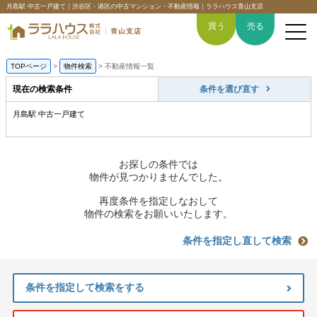
月島駅 中古一戸建て｜渋谷区・港区の中古マンション・不動産情報｜ララハウス青山支店
買う
売る
TOPページ
>
物件検索
>
不動産情報一覧
現在の検索条件
条件を選び直す
月島駅 中古一戸建て
トップページ
買いたい
お探しの条件では
物件が見つかりませんでした。
売りたい
再度条件を指定しなおして
物件の検索をお願いいたします。
空間デザイン事例
条件を指定し直して検索
6つの強み
条件を指定して検索をする
会社概要