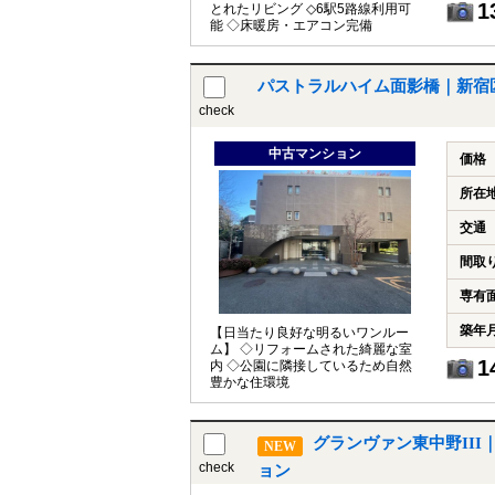
1
とれたリビング ◇6駅5路線利用可
能 ◇床暖房・エアコン完備
パストラルハイム面影橋｜新宿
check
中古マンション
価格
所在
交通
間取
専有
築年
【日当たり良好な明るいワンルー
ム】 ◇リフォームされた綺麗な室
1
内 ◇公園に隣接しているため自然
豊かな住環境
グランヴァン東中野III
NEW
check
ョン