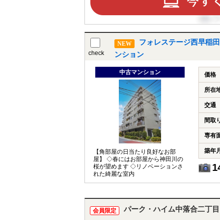
フォレステージ西早稲田
NEW
check
ンション
中古マンション
価格
所在
交通
間取
専有
築年
【角部屋の日当たり良好なお部
屋】 ◇春にはお部屋から神田川の
1
桜が望めます ◇リノベーションさ
れた綺麗な室内
パーク・ハイム中落合二丁目
会員限定