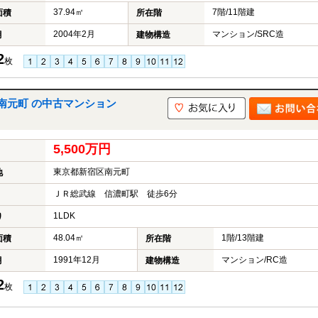
37.94㎡
7階/11階建
面積
所在階
2004年2月
マンション/SRC造
月
建物構造
2
枚
南元町 の中古マンション
5,500万円
東京都新宿区南元町
地
ＪＲ総武線 信濃町駅 徒歩6分
1LDK
り
48.04㎡
1階/13階建
面積
所在階
1991年12月
マンション/RC造
月
建物構造
2
枚