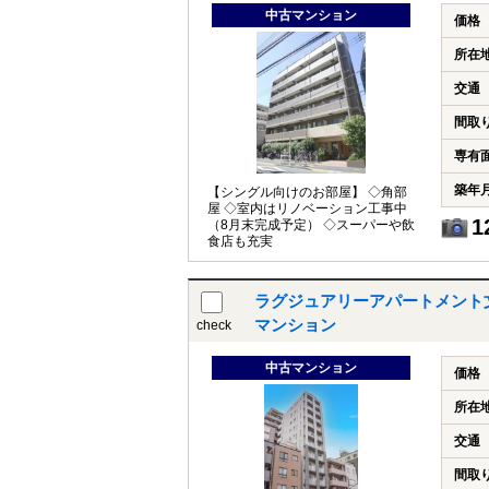
中古マンション
価格
所在
交通
間取
専有
築年
【シングル向けのお部屋】 ◇角部
屋 ◇室内はリノベーション工事中
1
（8月末完成予定） ◇スーパーや飲
食店も充実
ラグジュアリーアパートメント
マンション
check
中古マンション
価格
所在
交通
間取