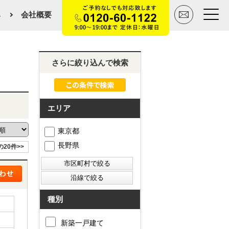
み
会社概要
トップページ
さらに絞り込んで検索
買いたい
エリア
売りたい
東京都
空間デザイン事例
長野県
の20件>>
マンションカタログ
会社概要
種別
スタッフ紹介
新築一戸建て