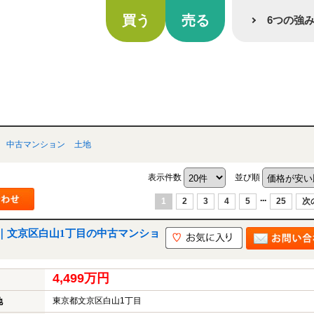
買う
売る
6つの強
中古マンション
土地
表示件数
並び順
...
1
2
3
4
5
25
次
｜文京区白山1丁目の中古マンショ
4,499万円
東京都文京区白山1丁目
地