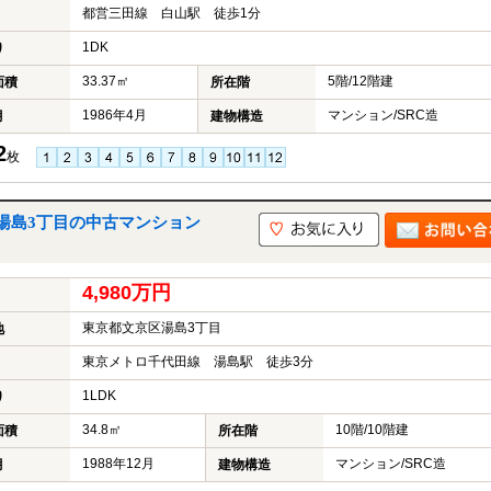
都営三田線 白山駅 徒歩1分
1DK
り
33.37㎡
5階/12階建
面積
所在階
1986年4月
マンション/SRC造
月
建物構造
2
枚
湯島3丁目の中古マンション
4,980万円
東京都文京区湯島3丁目
地
東京メトロ千代田線 湯島駅 徒歩3分
1LDK
り
34.8㎡
10階/10階建
面積
所在階
1988年12月
マンション/SRC造
月
建物構造