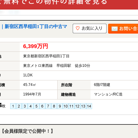
｜新宿区西早稲田1丁目の中古マ
6,399万円
東京都新宿区西早稲田1丁目
地
東京メトロ東西線 早稲田駅 徒歩10分
1LDK
り
45.74㎡
6階/7階建
面積
所在階
1994年7月
マンション/RC造
月
建物構造
4
枚
【会員様限定で公開中！】