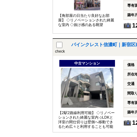
専有
築年
【角部屋の日当たり良好なお部
屋】 ◇リノベーションされた綺麗
1
な室内 ◇抜け感のある眺望
パインクレスト信濃町｜新宿区
check
中古マンション
価格
所在
交通
間取
専有
築年
【2駅2路線利用可能】 ◇リノベー
ションされた綺麗な室内 ◇LDKと
1
洋室の間仕切りは壁側へ移動でき
るため広々と利用することも可能