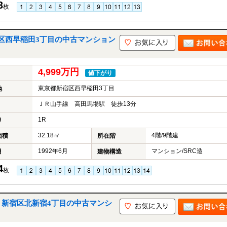
3
枚
区西早稲田3丁目の中古マンション
4,999万円
値下がり
東京都新宿区西早稲田3丁目
地
ＪＲ山手線 高田馬場駅 徒歩13分
1R
り
32.18㎡
4階/9階建
面積
所在階
1992年6月
マンション/SRC造
月
建物構造
4
枚
｜新宿区北新宿4丁目の中古マンシ