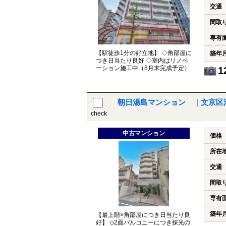
交通
間取
専有
【駅徒歩1分の好立地】 ◇角部屋に
築年
つき日当たり良好 ◇室内はリノベ
ーション施工中（8月末完成予定）
1
朝日湯島マンション ｜文京区
check
中古マンション
価格
所在
交通
間取
専有
築年
【最上階×角部屋につき日当たり良
好】 ◇2面バルコニーにつき採光の