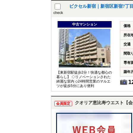
ビクセル新宿｜新宿区新宿7丁
check
中古マンション
価格
所在
交通
間取
専有
築年
【東新宿駅徒歩2分！快適な都心の
暮らし】 ◇リノベーションされた
1
綺麗な室内 ◇24時間営業のマルエ
ツが徒歩5分にあり便利
クオリア恵比寿ウエスト【会
会員限定