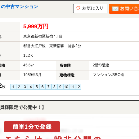
目の中古マンション
5,999万円
東京都新宿区新宿7丁目
地
都営大江戸線 東新宿駅 徒歩2分
1LDK
り
45.6㎡
2階/8階建
面積
所在階
1989年3月
マンション/SRC造
月
建物構造
2
枚
員様限定で公開中！】