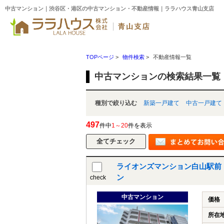
中古マンション｜渋谷区・港区の中古マンション・不動産情報｜ララハウス青山支店
TOPページ
>
物件検索
>
不動産情報一覧
中古マンションの検索結果一覧
種別で絞り込む
新築一戸建て
中古一戸建て
497
件中
1～20
件を表示
ライオンズマンション白山駅前
ン
check
中古マンション
価格
所在