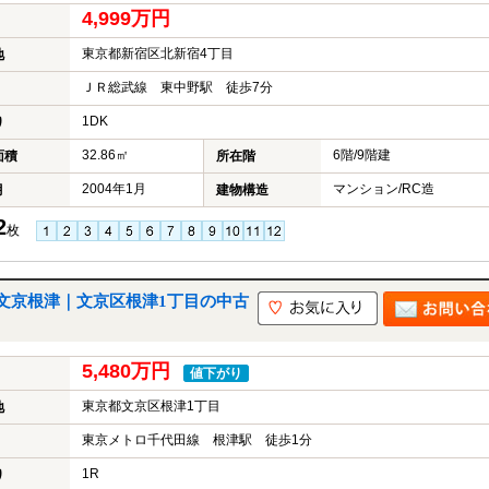
4,999万円
東京都新宿区北新宿4丁目
地
ＪＲ総武線 東中野駅 徒歩7分
1DK
り
32.86㎡
6階/9階建
面積
所在階
2004年1月
マンション/RC造
月
建物構造
2
枚
文京根津｜文京区根津1丁目の中古
5,480万円
値下がり
東京都文京区根津1丁目
地
東京メトロ千代田線 根津駅 徒歩1分
1R
り