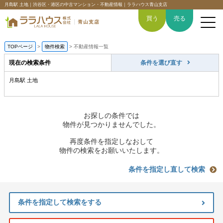
月島駅 土地｜渋谷区・港区の中古マンション・不動産情報｜ララハウス青山支店
買う
売る
TOPページ
>
物件検索
>
不動産情報一覧
現在の検索条件
条件を選び直す
月島駅 土地
トップページ
買いたい
お探しの条件では
物件が見つかりませんでした。
売りたい
再度条件を指定しなおして
物件の検索をお願いいたします。
空間デザイン事例
条件を指定し直して検索
6つの強み
条件を指定して検索をする
会社概要