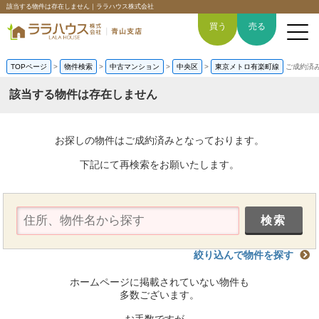
該当する物件は存在しません｜ララハウス株式会社
買う
売る
TOPページ
>
物件検索
>
中古マンション
>
中央区
>
東京メトロ有楽町線
ご成約済
該当する物件は存在しません
トップページ
お探しの物件はご成約済みとなっております。
買いたい
下記にて再検索をお願いたします。
売りたい
空間デザイン事例
絞り込んで物件を探す
6つの強み
ホームページに掲載されていない物件も
会社概要
多数ございます。
お手数ですが、