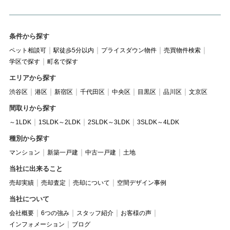
条件から探す
ペット相談可
駅徒歩5分以内
プライスダウン物件
売買物件検索
学区で探す
町名で探す
エリアから探す
渋谷区
港区
新宿区
千代田区
中央区
目黒区
品川区
文京区
間取りから探す
～1LDK
1SLDK～2LDK
2SLDK～3LDK
3SLDK～4LDK
種別から探す
マンション
新築一戸建
中古一戸建
土地
当社に出来ること
売却実績
売却査定
売却について
空間デザイン事例
当社について
会社概要
6つの強み
スタッフ紹介
お客様の声
インフォメーション
ブログ