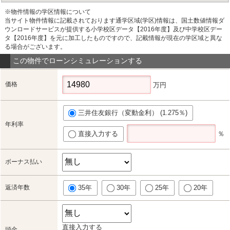
※物件情報の学区情報について
当サイト物件情報に記載されております通学区域(学区)情報は、国土数値情報ダ
ウンロードサービスが提供する小学校区データ【2016年度】及び中学校区デー
タ【2016年度】を元に加工したものですので、記載情報が現在の学区域と異な
る場合がございます。
この物件でローンシミュレーションする
価格
万円
三井住友銀行（変動金利） (1.275％)
年利率
直接入力する
％
ボーナス払い
返済年数
35年
30年
25年
20年
直接入力する
頭金