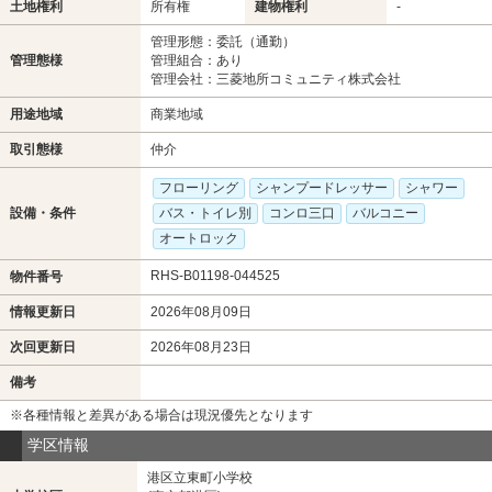
土地権利
所有権
建物権利
-
管理形態：委託（通勤）
管理態様
管理組合：あり
管理会社：三菱地所コミュニティ株式会社
用途地域
商業地域
取引態様
仲介
フローリング
シャンプードレッサー
シャワー
設備・条件
バス・トイレ別
コンロ三口
バルコニー
オートロック
RHS-B01198-044525
物件番号
情報更新日
2026年08月09日
次回更新日
2026年08月23日
備考
※各種情報と差異がある場合は現況優先となります
学区情報
港区立東町小学校