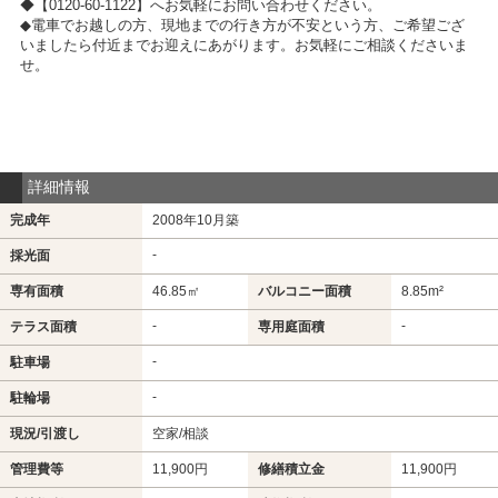
◆【0120-60-1122】へお気軽にお問い合わせください。
◆電車でお越しの方、現地までの行き方が不安という方、ご希望ござ
いましたら付近までお迎えにあがります。お気軽にご相談くださいま
せ。
詳細情報
完成年
2008年10月築
-
採光面
専有面積
46.85㎡
バルコニー面積
8.85m²
-
-
テラス面積
専用庭面積
-
駐車場
-
駐輪場
現況/引渡し
空家/相談
管理費等
11,900円
修繕積立金
11,900円