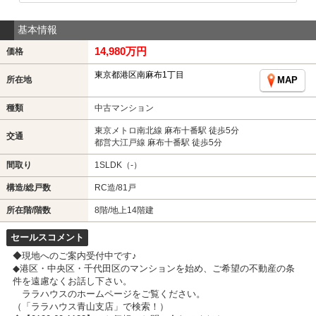
基本情報
14,980万円
価格
東京都港区南麻布1丁目
所在地
MAP
種類
中古マンション
東京メトロ南北線 麻布十番駅 徒歩5分
交通
都営大江戸線 麻布十番駅 徒歩5分
間取り
1SLDK（-）
構造/総戸数
RC造/81戸
所在階/階数
8階/地上14階建
セールスコメント
◆現地へのご案内受付中です♪
◆港区・中央区・千代田区のマンションを始め、ご希望の不動産の条
件を遠慮なくお話し下さい。
ララハウスのホームページをご覧ください。
（「ララハウス青山支店」で検索！）