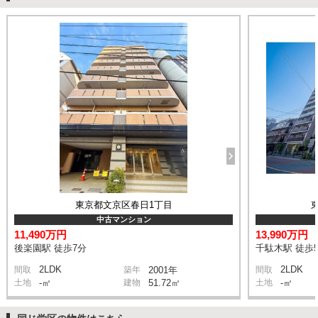
東京都文京区春日1丁目
中古マンション
11,490万円
13,990万円
後楽園駅 徒歩7分
千駄木駅 徒歩
2LDK
2LDK
間取
築年
2001年
間取
土地
-㎡
建物
51.72㎡
土地
-㎡