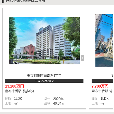
同じ学区の物件はこちら
東京都港区南麻布1丁目
中古マンション
13,200万円
7,780万円
麻布十番駅 徒歩6分
麻布十番駅 徒
1LDK
1LDK
間取
築年
2020年
間取
土地
-㎡
建物
40.34㎡
土地
-㎡