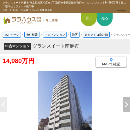
グランスイート南麻布 東京都港区南麻布1丁目(麻布十番駅徒歩5分)の中古マンション｜14,980万円｜分譲マンション情報｜【駅チカ×3駅利用可能な好立地】
◇室内はリフォーム施工中
◇サービスルーム完備 ララハウス株式会社
買う
売る
TOPページ
>
物件検索
>
中古マンション
>
港区
>
東京メトロ南北線
>
グランスイ
グランスイート南麻布
中古マンション
トップページ
14,980万円
買いたい
MAPで確認
売りたい
空間デザイン事例
6つの強み
会社概要