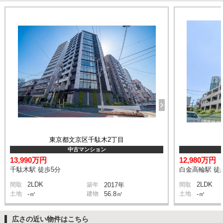
東京都文京区千駄木2丁目
中古マンション
13,990万円
12,980万円
千駄木駅 徒歩5分
白金高輪駅 徒
2LDK
2LDK
間取
築年
2017年
間取
土地
-㎡
建物
56.8㎡
土地
-㎡
広さの近い物件はこちら