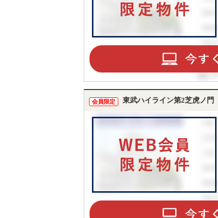
東武ハイライン第2芝虎ノ門
会員限定