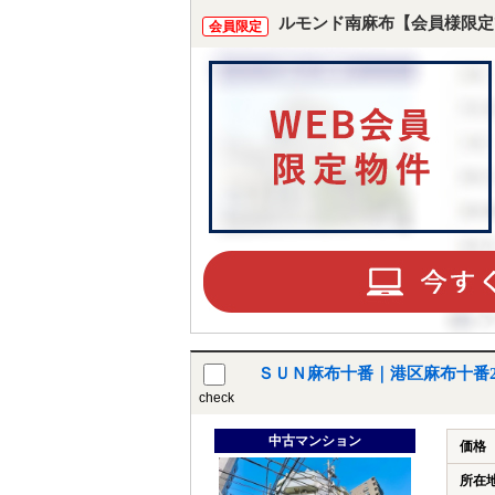
ルモンド南麻布【会員様限定
会員限定
ＳＵＮ麻布十番｜港区麻布十番
check
中古マンション
価格
所在