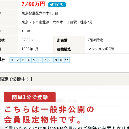
7,499万円
値下がり
東京都港区六本木3丁目
地
東京メトロ南北線 六本木一丁目駅 徒歩7分
1LDK
り
32.32㎡
7階/8階建
面積
所在階
1998年1月
マンション/RC造
月
建物構造
1
枚
限定で公開中！】