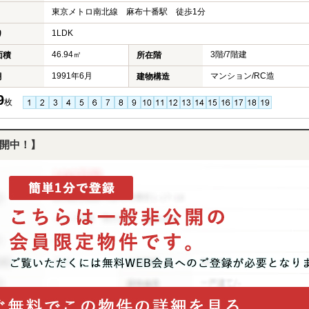
東京メトロ南北線 麻布十番駅 徒歩1分
1LDK
り
46.94㎡
3階/7階建
面積
所在階
1991年6月
マンション/RC造
月
建物構造
9
枚
開中！】