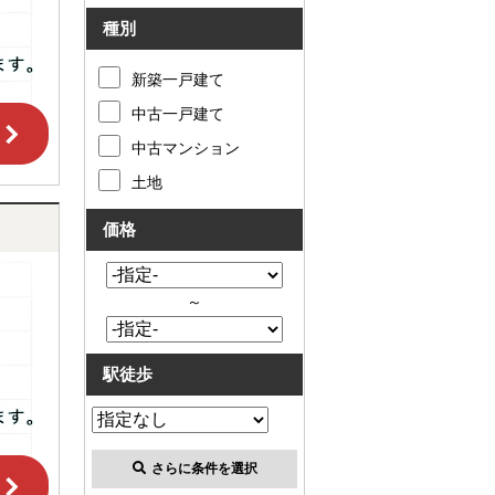
お客様の声
種別
お知らせ
新築一戸建て
中古一戸建て
お問い合わせ
中古マンション
来店予約
土地
価格
お気に入り物件
会員登録
～
ログイン
駅徒歩
さらに条件を選択