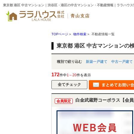
東京都 港区 中古マンション｜渋谷区・港区の中古マンション・不動産情報｜ララハウス
TOPページ
>
物件検索
>
不動産情報一覧
東京都 港区 中古マンションの
種別で絞り込む
新築一戸建て
中古一戸建て
172
件中
1～20
件を表示
白金武蔵野コーポラス【会員
会員限定