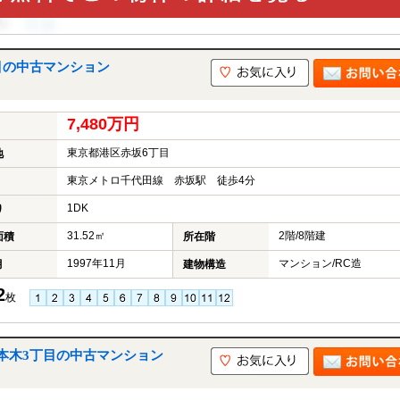
目の中古マンション
7,480万円
東京都港区赤坂6丁目
地
東京メトロ千代田線 赤坂駅 徒歩4分
1DK
り
31.52㎡
2階/8階建
面積
所在階
1997年11月
マンション/RC造
月
建物構造
2
枚
本木3丁目の中古マンション