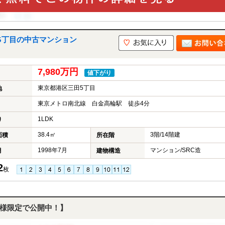
5丁目の中古マンション
7,980万円
値下がり
東京都港区三田5丁目
地
東京メトロ南北線 白金高輪駅 徒歩4分
1LDK
り
38.4㎡
3階/14階建
面積
所在階
1998年7月
マンション/SRC造
月
建物構造
2
枚
様限定で公開中！】