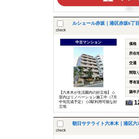
ルシェール赤坂｜港区赤坂6丁
check
中古マンション
価格
所在
交通
間取
専有
築年
【六本木が生活圏内の好立地】 ◇
室内はリノベーション施工中（7月
1
中旬完成予定） ◇3駅利用可能な好
立地
朝日サテライト六本木｜港区六
check