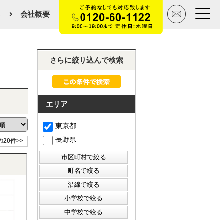
み
会社概要
トップページ
さらに絞り込んで検索
買いたい
エリア
売りたい
東京都
空間デザイン事例
長野県
の20件>>
マンションカタログ
会社概要
スタッフ紹介