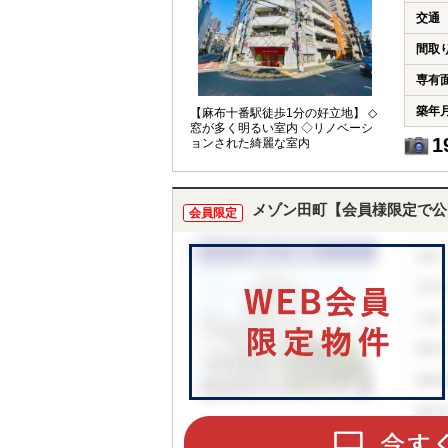
交通
間取
専有
築年
【麻布十番駅徒歩1分の好立地】 ◇
窓が多く明るい室内 ◇リノベーシ
1
ョンされた綺麗な室内
メゾン田町【会員様限定で公
会員限定