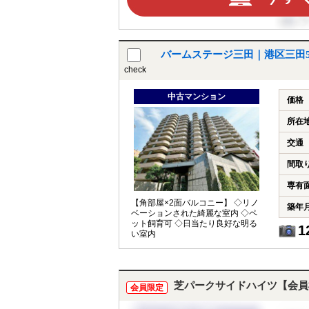
バームステージ三田｜港区三田
check
中古マンション
価格
所在
交通
間取
専有
【角部屋×2面バルコニー】 ◇リノ
築年
ベーションされた綺麗な室内 ◇ペ
ット飼育可 ◇日当たり良好な明る
1
い室内
芝パークサイドハイツ【会員
会員限定