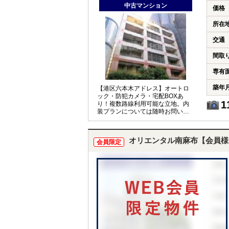
中古マンション
価格
所在
交通
間取
専有
築年
【港区六本木アドレス】オートロ
ック・防犯カメラ・宅配BOXあ
1
り！複数路線利用可能な立地。内
装プランについては随時お問い合
わせください。
オリエンタル南麻布【会員様
会員限定