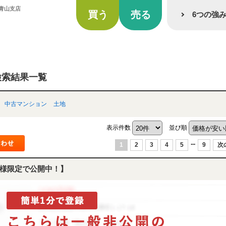
青山支店
買う
売る
6つの強
検索結果一覧
中古マンション
土地
表示件数
並び順
...
1
2
3
4
5
9
次
様限定で公開中！】