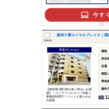
麻布十番ロイヤルプレイス｜港
check
中古マンション
価格
所在
交通
間取
専有
築年
【角部屋×開口部が多く明るいお部
屋】 ◇インナーバルコニー完備 ◇
1
事務所利用可 ◇ペットと暮らせる
お部屋