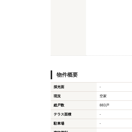
物件概要
採光面
-
現況
空家
総戸数
883戸
テラス面積
-
駐車場
-