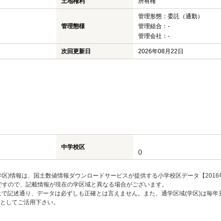
土地権利
所有権
管理形態：委託（通勤）
管理態様
管理組合：-
管理会社：-
次回更新日
2026年08月22日
中学校区
()
区)情報は、国土数値情報ダウンロードサービスが提供する小学校区データ【2016
のですので、記載情報が現在の学区域と異なる場合がございます。
上で記述通り、データは必ずしも正確とは言えません。また、通学区域(学区)は毎年
としてご活用下さい。