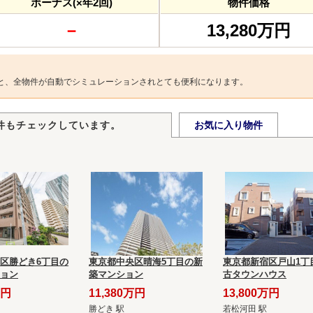
ボーナス(×年2回)
物件価格
－
13,280万円
と、全物件が自動でシミュレーションされとても便利になります。
件もチェックしています。
お気に入り物件
区勝どき6丁目の
東京都中央区晴海5丁目の新
東京都新宿区戸山1丁
ョン
築マンション
古タウンハウス
万円
11,380万円
13,800万円
勝どき 駅
若松河田 駅