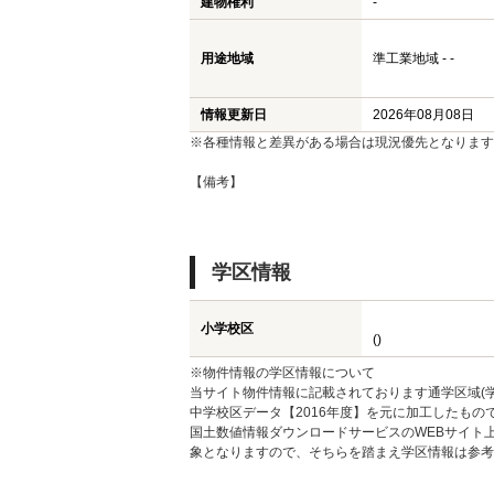
建物権利
-
用途地域
準工業地域 - -
情報更新日
2026年08月08日
※各種情報と差異がある場合は現況優先となります
【備考】
学区情報
小学校区
()
※物件情報の学区情報について
当サイト物件情報に記載されております通学区域(学
中学校区データ【2016年度】を元に加工したも
国土数値情報ダウンロードサービスのWEBサイト
象となりますので、そちらを踏まえ学区情報は参考