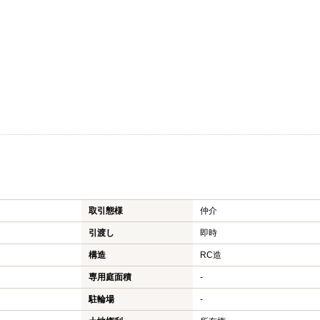
取引態様
仲介
引渡し
即時
構造
RC造
専用庭面積
-
駐輪場
-