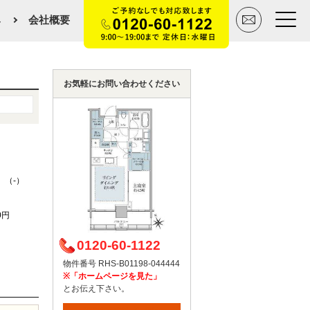
み
会社概要
トップページ
お気軽にお問い合わせください
買いたい
売りたい
 （-）
空間デザイン事例
0円
マンションカタログ
0120-60-1122
会社概要
物件番号 RHS-B01198-044444
※「ホームページを見た」
スタッフ紹介
とお伝え下さい。