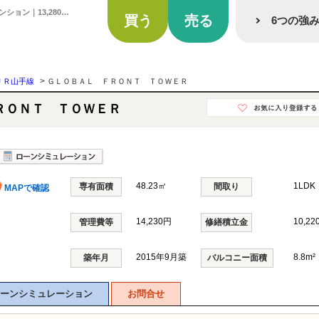
ＧＬＯＢＡＬ ＦＲＯＮＴ ＴＯＷＥＲ 東京都港区芝浦1丁目(田町駅徒歩10分)の中古マンション｜13,280万円｜分譲マンション情報｜ララハウス株式会社
買う
売る
6つの強
>
ＪＲ山手線
ＧＬＯＢＡＬ ＦＲＯＮＴ ＴＯＷＥＲ
ＲＯＮＴ ＴＯＷＥＲ
48.23㎡
1LDK
専有面積
間取り
MAPで確認
14,230円
10,22
管理費等
修繕積立金
2015年9月築
8.8m²
築年月
バルコニー面積
ーンシミュレーション
お問合せ