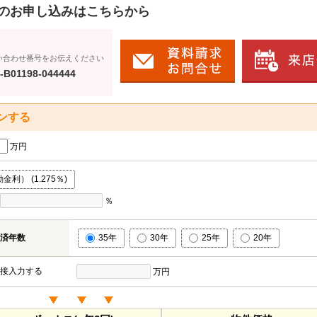
のお申し込みはこちらから
い合わせ番号をお伝えください
-B01198-044444
ンする
万円
利） (1.275％)
％
済年数
35年
30年
25年
20年
接入力する
万円