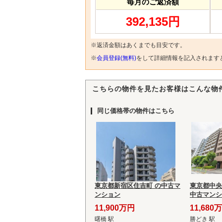
毎月のご返済額
392,135円
※返済金額はあくまでも目安です。
※
会員登録(無料)
をして詳細情報を記入されます
こちらの物件を見たお客様はこんな物
同じ価格帯の物件はこちら
東京都新宿区住吉町 の中古マ
東京都中央
ンション
中古マンシ
11,900万円
11,680
曙橋 駅
勝どき 駅