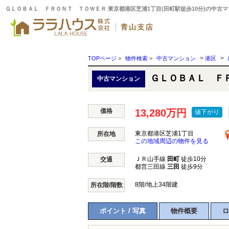
>
>
TOPページ
>
物件検索
>
中古マンション
港区
ＧＬＯＢＡＬ Ｆ
中古マンション
価格
13,280万円
値下がり
東京都港区芝浦1丁目
所在地
この地域周辺の物件を見る
ＪＲ山手線
田町
徒歩10分
交通
都営三田線
三田
徒歩9分
8階/地上34階建
所在階/階数
ポイント / 写真
物件概要
ロ