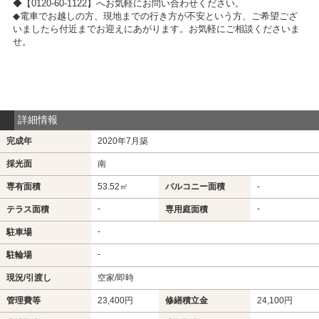
◆【0120-60-1122】へお気軽にお問い合わせください。
◆電車でお越しの方、現地までの行き方が不安という方、ご希望ござ
いましたら付近までお迎えにあがります。お気軽にご相談くださいま
せ。
詳細情報
完成年
2020年7月築
採光面
南
専有面積
53.52㎡
バルコニー面積
-
-
-
テラス面積
専用庭面積
-
駐車場
-
駐輪場
現況/引渡し
空家/即時
管理費等
23,400円
修繕積立金
24,100円