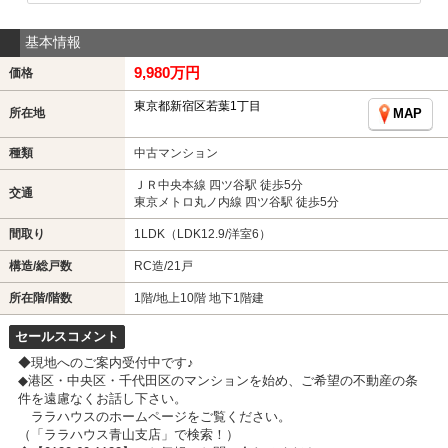
基本情報
9,980万円
価格
東京都新宿区若葉1丁目
所在地
MAP
種類
中古マンション
ＪＲ中央本線 四ツ谷駅 徒歩5分
交通
東京メトロ丸ノ内線 四ツ谷駅 徒歩5分
間取り
1LDK（LDK12.9/洋室6）
構造/総戸数
RC造/21戸
所在階/階数
1階/地上10階 地下1階建
セールスコメント
◆現地へのご案内受付中です♪
◆港区・中央区・千代田区のマンションを始め、ご希望の不動産の条
件を遠慮なくお話し下さい。
ララハウスのホームページをご覧ください。
（「ララハウス青山支店」で検索！）