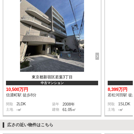
東京都新宿区若葉3丁目
中古マンション
10,500万円
8,399万円
信濃町駅 徒歩8分
若松河田駅 徒
2LDK
1SLDK
間取
築年
2008年
間取
土地
-㎡
建物
61.05㎡
土地
-㎡
広さの近い物件はこちら