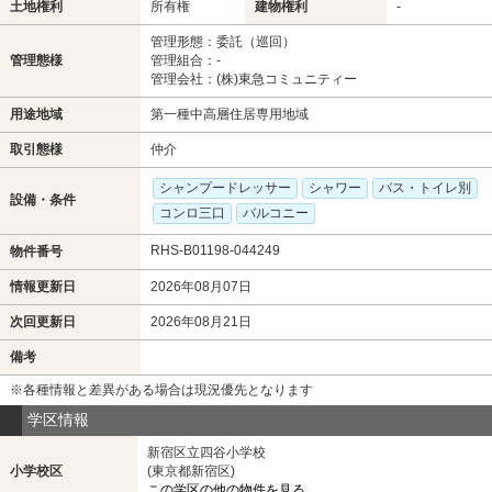
土地権利
所有権
建物権利
-
管理形態：委託（巡回）
管理態様
管理組合：-
管理会社：(株)東急コミュニティー
用途地域
第一種中高層住居専用地域
取引態様
仲介
シャンプードレッサー
シャワー
バス・トイレ別
設備・条件
コンロ三口
バルコニー
RHS-B01198-044249
物件番号
情報更新日
2026年08月07日
次回更新日
2026年08月21日
備考
※各種情報と差異がある場合は現況優先となります
学区情報
新宿区立四谷小学校
小学校区
(東京都新宿区)
この学区の他の物件を見る