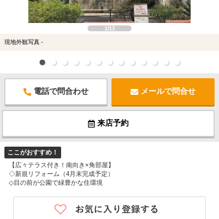
スタッフ紹介
お客様の声
1/13
現地外観写真 -
お知らせ
お問い合わせ
電話で問合わせ
メールで問合せ
来店予約
来店予約
お気に入り物件
ここがおすすめ！
【広々テラス付き！南向き×角部屋】
◇新規リフォーム（4月末完成予定）
◇目の前が公園で緑豊かな住環境