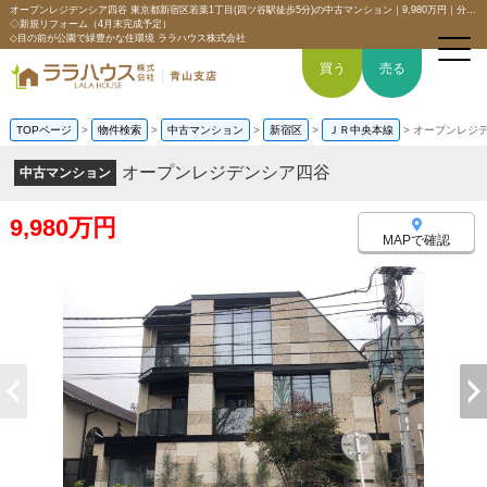
オープンレジデンシア四谷 東京都新宿区若葉1丁目(四ツ谷駅徒歩5分)の中古マンション｜9,980万円｜分譲マンション情報｜【広々テラス付き！南向き×角部屋】
◇新規リフォーム（4月末完成予定）
◇目の前が公園で緑豊かな住環境 ララハウス株式会社
買う
売る
TOPページ
>
物件検索
>
中古マンション
>
新宿区
>
ＪＲ中央本線
>
オープンレジ
オープンレジデンシア四谷
中古マンション
トップページ
9,980万円
買いたい
MAPで確認
売りたい
空間デザイン事例
6つの強み
会社概要