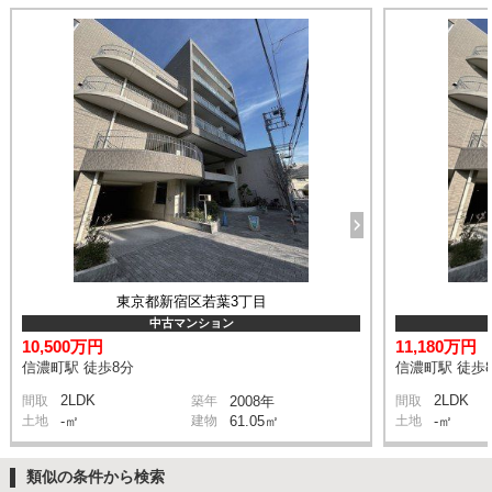
東京都新宿区若葉3丁目
中古マンション
10,500万円
11,180万円
信濃町駅 徒歩8分
信濃町駅 徒歩
2LDK
2LDK
間取
築年
2008年
間取
土地
-㎡
建物
61.05㎡
土地
-㎡
類似の条件から検索