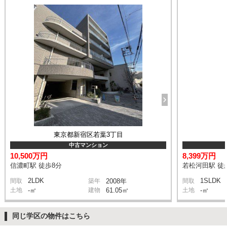
東京都新宿区若葉3丁目
中古マンション
10,500万円
8,399万円
信濃町駅 徒歩8分
若松河田駅 徒
2LDK
1SLDK
間取
築年
2008年
間取
土地
-㎡
建物
61.05㎡
土地
-㎡
同じ学区の物件はこちら