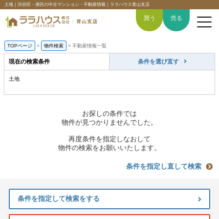
土地｜渋谷区・港区の中古マンション・不動産情報｜ララハウス青山支店
買う
売る
TOPページ
>
物件検索
>
不動産情報一覧
現在の検索条件
条件を選び直す
土地
トップページ
買いたい
お探しの条件では
物件が見つかりませんでした。
売りたい
再度条件を指定しなおして
物件の検索をお願いいたします。
空間デザイン事例
条件を指定し直して検索
6つの強み
条件を指定して検索をする
会社概要