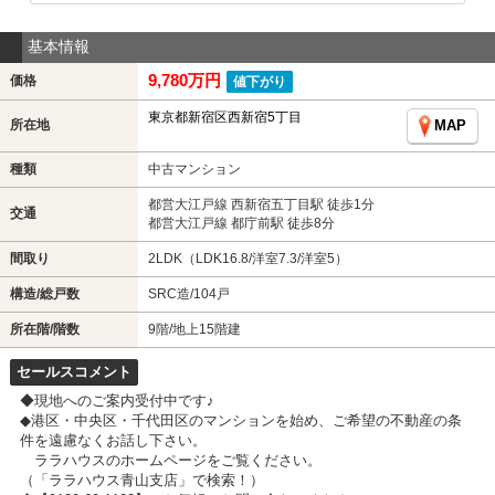
基本情報
9,780万円
価格
値下がり
東京都新宿区西新宿5丁目
所在地
MAP
種類
中古マンション
都営大江戸線 西新宿五丁目駅 徒歩1分
交通
都営大江戸線 都庁前駅 徒歩8分
間取り
2LDK（LDK16.8/洋室7.3/洋室5）
構造/総戸数
SRC造/104戸
所在階/階数
9階/地上15階建
セールスコメント
◆現地へのご案内受付中です♪
◆港区・中央区・千代田区のマンションを始め、ご希望の不動産の条
件を遠慮なくお話し下さい。
ララハウスのホームページをご覧ください。
（「ララハウス青山支店」で検索！）