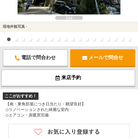
スタッフ紹介
お客様の声
1/18
現地外観写真 -
お知らせ
お問い合わせ
電話で問合わせ
メールで問合せ
来店予約
来店予約
お気に入り物件
ここがおすすめ！
【南・東角部屋につき日当たり・眺望良好】
◇リノベーションされた綺麗な室内
◇エアコン・床暖房完備