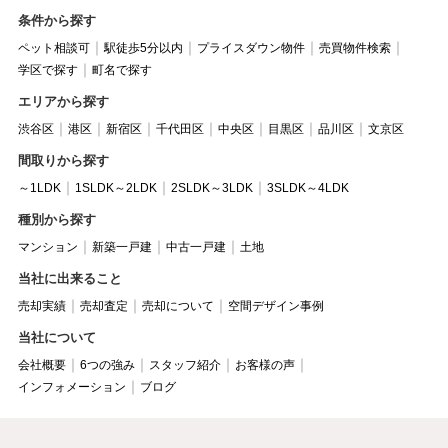
条件から探す
ペット相談可
駅徒歩5分以内
プライスダウン物件
売買物件検索
学区で探す
町名で探す
エリアから探す
渋谷区
港区
新宿区
千代田区
中央区
目黒区
品川区
文京区
間取りから探す
～1LDK
1SLDK～2LDK
2SLDK～3LDK
3SLDK～4LDK
種別から探す
マンション
新築一戸建
中古一戸建
土地
当社に出来ること
売却実績
売却査定
売却について
空間デザイン事例
当社について
会社概要
6つの強み
スタッフ紹介
お客様の声
インフォメーション
ブログ