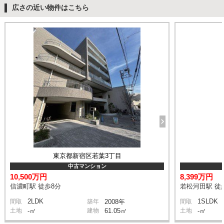
広さの近い物件はこちら
東京都新宿区若葉3丁目
中古マンション
10,500万円
8,399万円
信濃町駅 徒歩8分
若松河田駅 徒
2LDK
1SLDK
間取
築年
2008年
間取
土地
-㎡
建物
61.05㎡
土地
-㎡