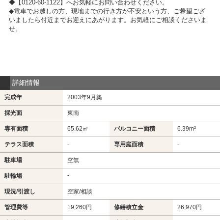
◆【0120-60-1122】へお気軽にお問い合わせください。
◆電車でお越しの方、現地までの行き方が不安という方、ご希望ござ
いましたら付近までお迎えにあがります。お気軽にご相談くださいま
せ。
詳細情報
完成年
2003年9月築
採光面
東南
専有面積
65.62㎡
バルコニー面積
6.39m²
-
-
テラス面積
専用庭面積
駐車場
空無
-
駐輪場
現況/引渡し
空家/相談
管理費等
19,260円
修繕積立金
26,970円