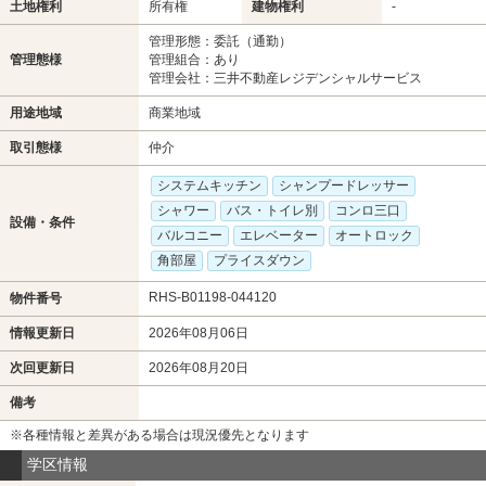
土地権利
所有権
建物権利
-
管理形態：委託（通勤）
管理態様
管理組合：あり
管理会社：三井不動産レジデンシャルサービス
用途地域
商業地域
取引態様
仲介
システムキッチン
シャンプードレッサー
シャワー
バス・トイレ別
コンロ三口
設備・条件
バルコニー
エレベーター
オートロック
角部屋
プライスダウン
RHS-B01198-044120
物件番号
情報更新日
2026年08月06日
次回更新日
2026年08月20日
備考
※各種情報と差異がある場合は現況優先となります
学区情報