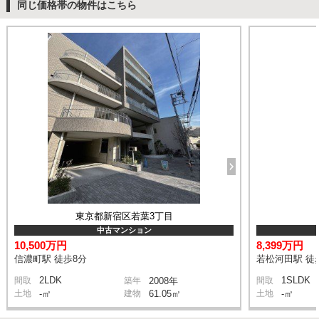
同じ価格帯の物件はこちら
東京都新宿区若葉3丁目
中古マンション
10,500万円
8,399万円
信濃町駅 徒歩8分
若松河田駅 徒
2LDK
1SLDK
間取
築年
2008年
間取
土地
-㎡
建物
61.05㎡
土地
-㎡