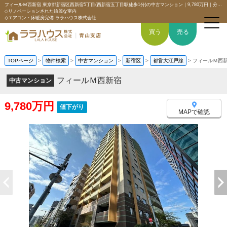
フィールＭ西新宿 東京都新宿区西新宿5丁目(西新宿五丁目駅徒歩1分)の中古マンション｜9,780万円｜分譲マンション情報｜【南・東角部屋につき日当たり・眺望良好】
◇リノベーションされた綺麗な室内
◇エアコン・床暖房完備 ララハウス株式会社
買う
売る
TOPページ
>
物件検索
>
中古マンション
>
新宿区
>
都営大江戸線
>
フィールＭ西
フィールＭ西新宿
中古マンション
トップページ
9,780万円
値下がり
買いたい
MAPで確認
売りたい
空間デザイン事例
6つの強み
会社概要