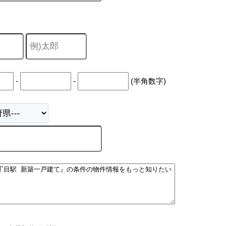
-
-
(半角数字)