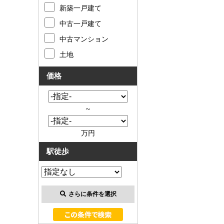
お客様の声
新築一戸建て
中古一戸建て
お知らせ
中古マンション
土地
お問い合わせ
価格
来店予約
お気に入り物件
～
会員登録
万円
駅徒歩
ログイン
さらに条件を選択