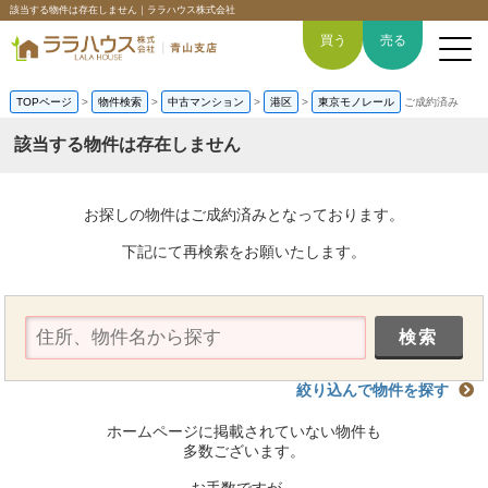
該当する物件は存在しません｜ララハウス株式会社
買う
売る
TOPページ
>
物件検索
>
中古マンション
>
港区
>
東京モノレール
ご成約済み
該当する物件は存在しません
トップページ
お探しの物件はご成約済みとなっております。
買いたい
下記にて再検索をお願いたします。
売りたい
空間デザイン事例
絞り込んで物件を探す
6つの強み
ホームページに掲載されていない物件も
会社概要
多数ございます。
お手数ですが、