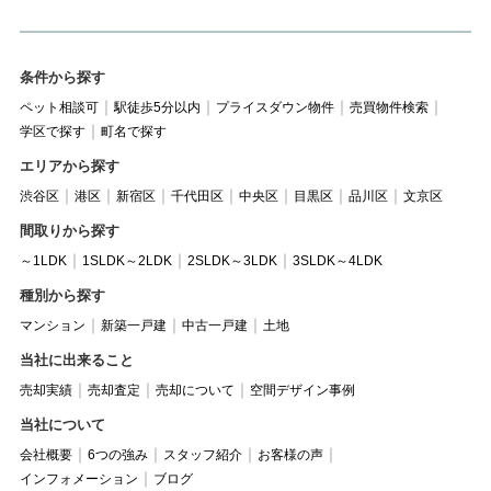
条件から探す
ペット相談可
駅徒歩5分以内
プライスダウン物件
売買物件検索
学区で探す
町名で探す
エリアから探す
渋谷区
港区
新宿区
千代田区
中央区
目黒区
品川区
文京区
間取りから探す
～1LDK
1SLDK～2LDK
2SLDK～3LDK
3SLDK～4LDK
種別から探す
マンション
新築一戸建
中古一戸建
土地
当社に出来ること
売却実績
売却査定
売却について
空間デザイン事例
当社について
会社概要
6つの強み
スタッフ紹介
お客様の声
インフォメーション
ブログ