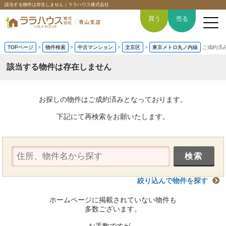
該当する物件は存在しません｜ララハウス株式会社
買う
売る
TOPページ
>
物件検索
>
中古マンション
>
文京区
>
東京メトロ丸ノ内線
ご成約済
該当する物件は存在しません
トップページ
お探しの物件はご成約済みとなっております。
買いたい
下記にて再検索をお願いたします。
売りたい
空間デザイン事例
絞り込んで物件を探す
6つの強み
ホームページに掲載されていない物件も
会社概要
多数ございます。
お手数ですが、