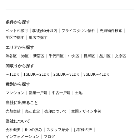
条件から探す
ペット相談可
駅徒歩5分以内
プライスダウン物件
売買物件検索
学区で探す
町名で探す
エリアから探す
渋谷区
港区
新宿区
千代田区
中央区
目黒区
品川区
文京区
間取りから探す
～1LDK
1SLDK～2LDK
2SLDK～3LDK
3SLDK～4LDK
種別から探す
マンション
新築一戸建
中古一戸建
土地
当社に出来ること
売却実績
売却査定
売却について
空間デザイン事例
当社について
会社概要
6つの強み
スタッフ紹介
お客様の声
インフォメーション
ブログ