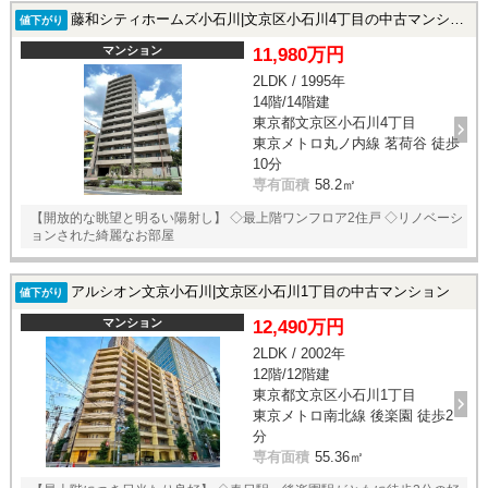
藤和シティホームズ小石川|文京区小石川4丁目の中古マンション
値下がり
マンション
11,980万円
2LDK / 1995年
14階/14階建
東京都文京区小石川4丁目
東京メトロ丸ノ内線 茗荷谷 徒歩
10分
専有面積
58.2㎡
【開放的な眺望と明るい陽射し】 ◇最上階ワンフロア2住戸 ◇リノベーシ
ョンされた綺麗なお部屋
アルシオン文京小石川|文京区小石川1丁目の中古マンション
値下がり
マンション
12,490万円
2LDK / 2002年
12階/12階建
東京都文京区小石川1丁目
東京メトロ南北線 後楽園 徒歩2
分
専有面積
55.36㎡