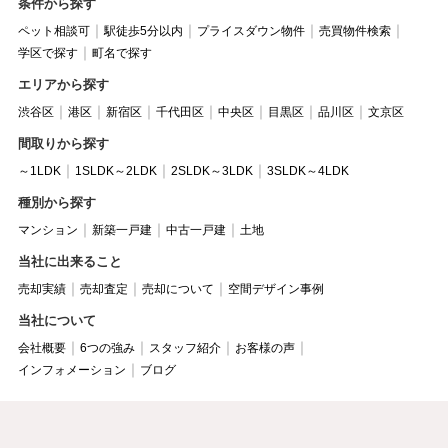
条件から探す
ペット相談可
駅徒歩5分以内
プライスダウン物件
売買物件検索
学区で探す
町名で探す
エリアから探す
渋谷区
港区
新宿区
千代田区
中央区
目黒区
品川区
文京区
間取りから探す
～1LDK
1SLDK～2LDK
2SLDK～3LDK
3SLDK～4LDK
種別から探す
マンション
新築一戸建
中古一戸建
土地
当社に出来ること
売却実績
売却査定
売却について
空間デザイン事例
当社について
会社概要
6つの強み
スタッフ紹介
お客様の声
インフォメーション
ブログ