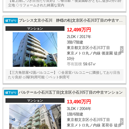
【最上階につき日当たり良好】 ◇春日駅・後楽園駅がともに徒歩2分の好
立地 ◇リフォームされた綺麗な室内
プレシス文京小石川 静穏の杜|文京区小石川3丁目の中古マンション
値下がり
マンション
12,499万円
2LDK / 2017年
3階/7階建
東京都文京区小石川3丁目
東京メトロ丸ノ内線 後楽園 徒歩
10分
専有面積
59.67㎡
【三方角部屋×2面バルコニー】 ◇全居室バルコニーに隣接しており日当
たり良好 ◇3駅利用可能 ◇ペット飼育可
パルテール小石川五丁目|文京区小石川5丁目の中古マンション
値下がり
マンション
13,490万円
3LDK / 2004年
1階/6階建
東京都文京区小石川5丁目
東京メトロ丸ノ内線 茗荷谷 徒歩