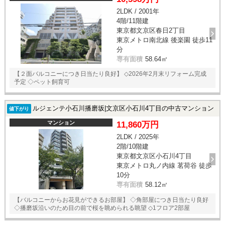
2LDK / 2001年
4階/11階建
東京都文京区春日2丁目
東京メトロ南北線 後楽園 徒歩11
分
専有面積
58.64㎡
【２面バルコニーにつき日当たり良好】 ◇2026年2月末リフォーム完成
予定 ◇ペット飼育可
ルジェンテ小石川播磨坂|文京区小石川4丁目の中古マンション
値下がり
マンション
11,860万円
2LDK / 2025年
2階/10階建
東京都文京区小石川4丁目
東京メトロ丸ノ内線 茗荷谷 徒歩
10分
専有面積
58.12㎡
【バルコニーからお花見ができるお部屋】 ◇角部屋につき日当たり良好
◇播磨坂沿いのため目の前で桜を眺められる眺望 ◇1フロア2部屋