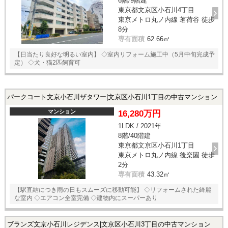
6階/9階建
東京都文京区小石川4丁目
東京メトロ丸ノ内線 茗荷谷 徒歩
8分
専有面積
62.66㎡
【日当たり良好な明るい室内】 ◇室内リフォーム施工中（5月中旬完成予
定） ◇犬・猫2匹飼育可
パークコート文京小石川ザタワー|文京区小石川1丁目の中古マンション
マンション
16,280万円
1LDK / 2021年
8階/40階建
東京都文京区小石川1丁目
東京メトロ丸ノ内線 後楽園 徒歩
2分
専有面積
43.32㎡
【駅直結につき雨の日もスムーズに移動可能】 ◇リフォームされた綺麗
な室内 ◇エアコン全室完備 ◇建物内にスーパーあり
ブランズ文京小石川レジデンス|文京区小石川3丁目の中古マンション