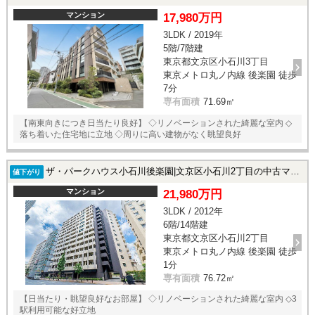
マンション
17,980万円
3LDK / 2019年
5階/7階建
東京都文京区小石川3丁目
東京メトロ丸ノ内線 後楽園 徒歩
7分
専有面積
71.69㎡
【南東向きにつき日当たり良好】 ◇リノベーションされた綺麗な室内 ◇
落ち着いた住宅地に立地 ◇周りに高い建物がなく眺望良好
ザ・パークハウス小石川後楽園|文京区小石川2丁目の中古マンション
値下がり
マンション
21,980万円
3LDK / 2012年
6階/14階建
東京都文京区小石川2丁目
東京メトロ丸ノ内線 後楽園 徒歩
1分
専有面積
76.72㎡
【日当たり・眺望良好なお部屋】 ◇リノベーションされた綺麗な室内 ◇3
駅利用可能な好立地