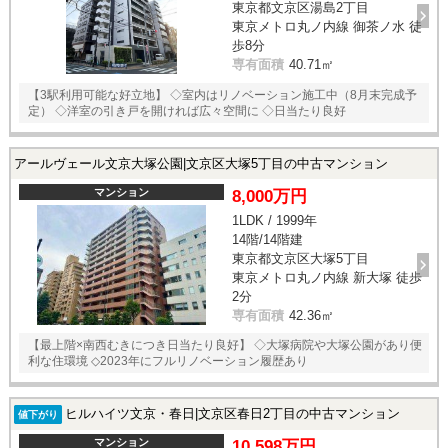
東京都文京区湯島2丁目
スタッフ紹介
東京メトロ丸ノ内線 御茶ノ水 徒
歩8分
お客様の声
専有面積
40.71㎡
【3駅利用可能な好立地】 ◇室内はリノベーション施工中（8月末完成予
お知らせ
定） ◇洋室の引き戸を開ければ広々空間に ◇日当たり良好
お問い合わせ
アールヴェール文京大塚公園|文京区大塚5丁目の中古マンション
マンション
8,000万円
来店予約
1LDK / 1999年
14階/14階建
お気に入り物件
東京都文京区大塚5丁目
東京メトロ丸ノ内線 新大塚 徒歩
2分
専有面積
42.36㎡
【最上階×南西むきにつき日当たり良好】 ◇大塚病院や大塚公園があり便
利な住環境 ◇2023年にフルリノベーション履歴あり
ヒルハイツ文京・春日|文京区春日2丁目の中古マンション
値下がり
マンション
10,598万円