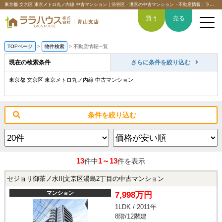
東京都 文京区 東京メトロ丸ノ内線 中古マンション｜渋谷区・港区の中古マンション・不動産情報｜ララハウス青山支店
買う
売る
TOPページ
>
物件検索
>
不動産情報一覧
現在の検索条件
さらに条件を絞り込む
東京都 文京区 東京メトロ丸ノ内線 中古マンション
トップページ
買いたい
条件を絞り込む
売りたい
空間デザイン事例
13
1～13
件中
件を表示
6つの強み
セジョリ御茶ノ水II|文京区湯島2丁目の中古マンション
マンション
7,998万円
会社概要
1LDK / 2011年
8階/12階建