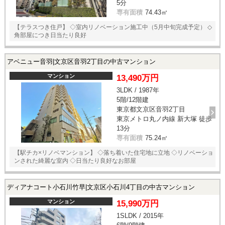
5分
専有面積
74.43㎡
【テラスつき住戸】 ◇室内リノベーション施工中（5月中旬完成予定） ◇
角部屋につき日当たり良好
アベニュー音羽|文京区音羽2丁目の中古マンション
マンション
13,490万円
3LDK / 1987年
5階/12階建
東京都文京区音羽2丁目
東京メトロ丸ノ内線 新大塚 徒歩
13分
専有面積
75.24㎡
【駅チカ×リノベマンション】 ◇落ち着いた住宅地に立地 ◇リノベーショ
ンされた綺麗な室内 ◇日当たり良好なお部屋
ディアナコート小石川竹早|文京区小石川4丁目の中古マンション
マンション
15,990万円
1SLDK / 2015年