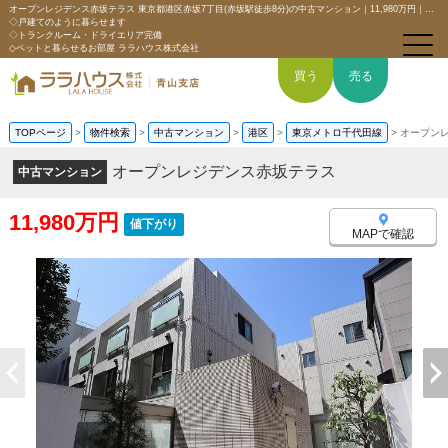
オープンレジデンス赤坂テラス 東京都港区赤坂7丁目(赤坂駅徒歩8分)の中古マンション｜11,980万円｜分譲マンション情報｜【角部屋×メゾネットタイプの住戸】
◇戸建てのように暮らせます
◇トランクルーム・ドライエリア完備
◇ペットと暮らせるお部屋 ララハウス株式会社
買う
売る
TOPページ
>
物件検索
>
中古マンション
>
港区
>
東京メトロ千代田線
>
オープン
トップページ
オープンレジデンス赤坂テラス
中古マンション
買いたい
11,980万円
値下がり
MAPで確認
売りたい
空間デザイン事例
6つの強み
会社概要