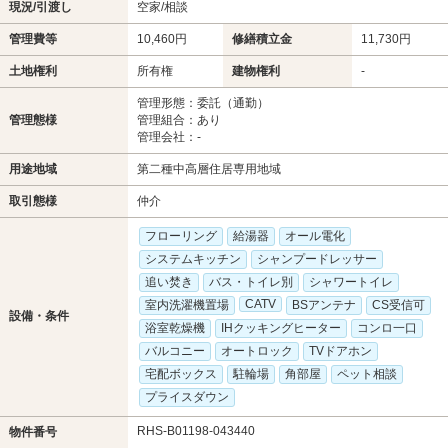
現況/引渡し
空家/相談
管理費等
10,460円
修繕積立金
11,730円
土地権利
所有権
建物権利
-
管理形態：委託（通勤）
管理態様
管理組合：あり
管理会社：-
用途地域
第二種中高層住居専用地域
取引態様
仲介
フローリング
給湯器
オール電化
システムキッチン
シャンプードレッサー
追い焚き
バス・トイレ別
シャワートイレ
CATV
室内洗濯機置場
BSアンテナ
CS受信可
設備・条件
浴室乾燥機
IHクッキングヒーター
コンロ一口
バルコニー
オートロック
TVドアホン
宅配ボックス
駐輪場
角部屋
ペット相談
プライスダウン
RHS-B01198-043440
物件番号