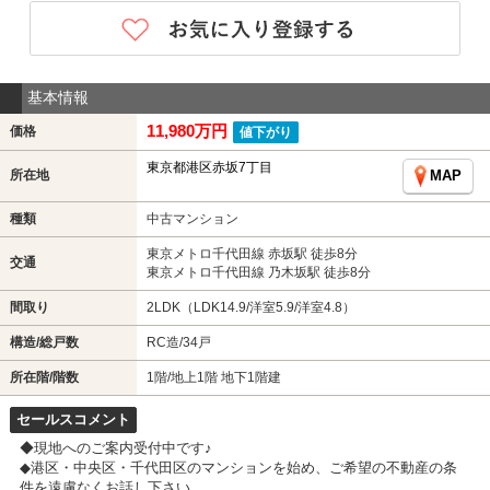
基本情報
11,980万円
価格
値下がり
東京都港区赤坂7丁目
所在地
MAP
種類
中古マンション
東京メトロ千代田線 赤坂駅 徒歩8分
交通
東京メトロ千代田線 乃木坂駅 徒歩8分
間取り
2LDK（LDK14.9/洋室5.9/洋室4.8）
構造/総戸数
RC造/34戸
所在階/階数
1階/地上1階 地下1階建
セールスコメント
◆現地へのご案内受付中です♪
◆港区・中央区・千代田区のマンションを始め、ご希望の不動産の条
件を遠慮なくお話し下さい。