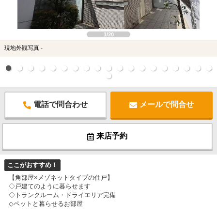
スタッフ紹介
お客様の声
1/20
現地外観写真 -
お知らせ
お問い合わせ
来店予約
電話で問合わせ
メールで問合せ
お気に入り物件
来店予約
ここがおすすめ！
【角部屋×メゾネットタイプの住戸】
◇戸建てのように暮らせます
◇トランクルーム・ドライエリア完備
◇ペットと暮らせるお部屋