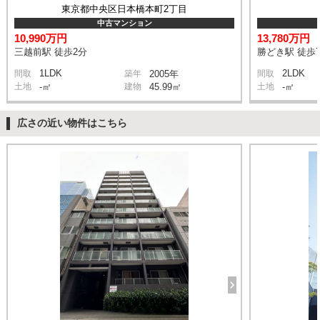
東京都中央区日本橋本町2丁目
中古マンション
10,990万円
13,780万円
三越前駅 徒歩2分
勝どき駅 徒歩
1LDK
2LDK
間取
築年
2005年
間取
土地
-㎡
建物
45.99㎡
土地
-㎡
広さの近い物件はこちら