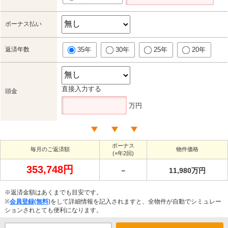
ボーナス払い
返済年数
35年
30年
25年
20年
直接入力する
頭金
万円
ボーナス
毎月のご返済額
物件価格
(×年2回)
353,748円
－
11,980万円
※返済金額はあくまでも目安です。
※
会員登録(無料)
をして詳細情報を記入されますと、全物件が自動でシミュレー
ションされとても便利になります。