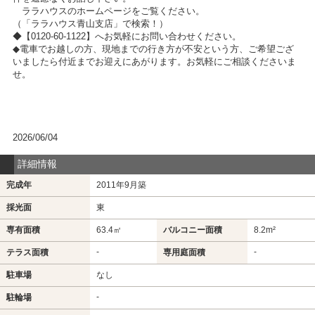
ララハウスのホームページをご覧ください。
（「ララハウス青山支店」で検索！）
◆【0120-60-1122】へお気軽にお問い合わせください。
◆電車でお越しの方、現地までの行き方が不安という方、ご希望ござ
いましたら付近までお迎えにあがります。お気軽にご相談くださいま
せ。
2026/06/04
詳細情報
完成年
2011年9月築
採光面
東
専有面積
63.4㎡
バルコニー面積
8.2m²
-
-
テラス面積
専用庭面積
駐車場
なし
-
駐輪場