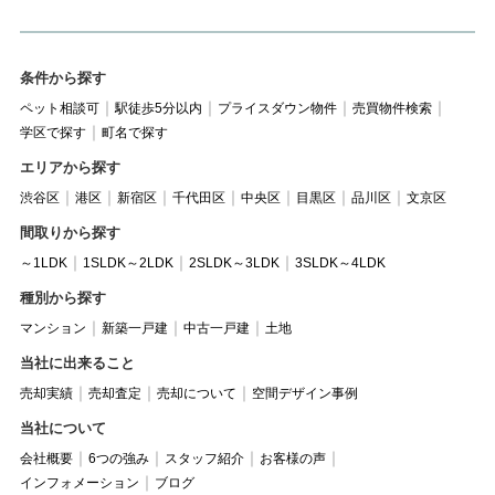
条件から探す
ペット相談可
駅徒歩5分以内
プライスダウン物件
売買物件検索
学区で探す
町名で探す
エリアから探す
渋谷区
港区
新宿区
千代田区
中央区
目黒区
品川区
文京区
間取りから探す
～1LDK
1SLDK～2LDK
2SLDK～3LDK
3SLDK～4LDK
種別から探す
マンション
新築一戸建
中古一戸建
土地
当社に出来ること
売却実績
売却査定
売却について
空間デザイン事例
当社について
会社概要
6つの強み
スタッフ紹介
お客様の声
インフォメーション
ブログ