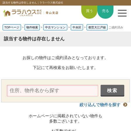
該当する物件は存在しません｜ララハウス株式会社
買う
売る
TOPページ
>
物件検索
>
中古マンション
>
中央区
>
都営大江戸線
ご成約済み
該当する物件は存在しません
トップページ
お探しの物件はご成約済みとなっております。
買いたい
下記にて再検索をお願いたします。
売りたい
空間デザイン事例
絞り込んで物件を探す
6つの強み
ホームページに掲載されていない物件も
会社概要
多数ございます。
お手数ですが、