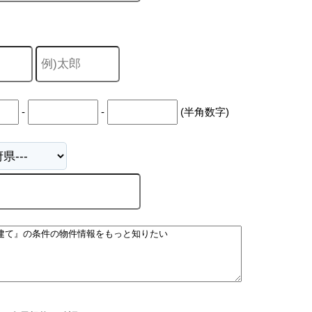
-
-
(半角数字)