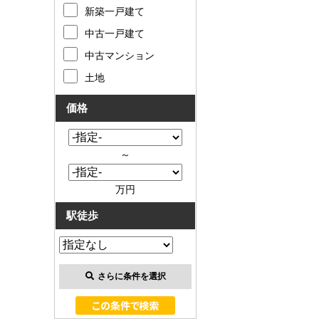
お客様の声
新築一戸建て
中古一戸建て
お知らせ
中古マンション
土地
お問い合わせ
価格
来店予約
お気に入り物件
～
会員登録
万円
駅徒歩
ログイン
さらに条件を選択