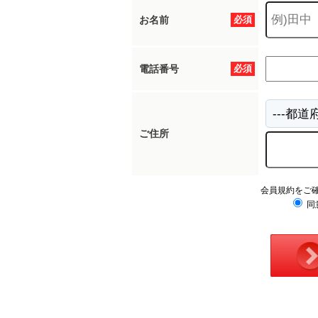
お名前
必須
電話番号
必須
ご住所
会員規約をご
同