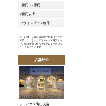
お客様の声
1億円～2億円
2億円以上
お知らせ
プライスダウン物件
お問い合わせ
※上記ローン返済額別物件特集（月々の
来店予約
支払）につきましてはあくまで目安とな
り、銀行審査で個人情報等により異なる
ケースもございます。
お気に入り物件
店舗紹介
会員登録
ログイン
ララハウス青山支店