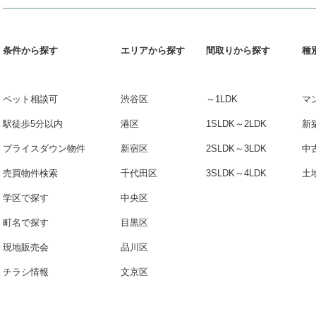
条件から探す
エリアから探す
間取りから探す
種
ペット相談可
渋谷区
～1LDK
マ
駅徒歩5分以内
港区
1SLDK～2LDK
新
プライスダウン物件
新宿区
2SLDK～3LDK
中
売買物件検索
千代田区
3SLDK～4LDK
土
学区で探す
中央区
町名で探す
目黒区
現地販売会
品川区
チラシ情報
文京区