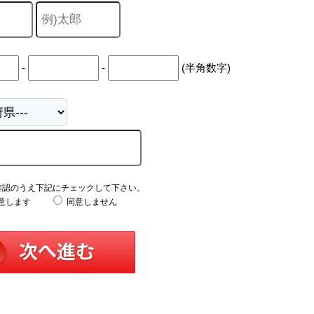
-
-
(半角数字)
確認のうえ下記にチェックして下さい。
意します
同意しません