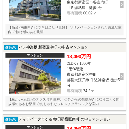
東京都新宿区市谷左内町
スタッフ紹介
ＪＲ総武線 - 徒歩9分
専有面積
60.02㎡
お客様の声
【高台×南東向きにつき日当たり良好】 ◇リノベーションされた綺麗な室
お知らせ
内 ◇抜け感のある眺望
お問い合わせ
パレ神楽坂|新宿区中町 の中古マンション
値下がり
マンション
13,490万円
来店予約
2LDK / 1990年
1階/4階建
お気に入り物件
東京都新宿区中町
都営大江戸線 牛込神楽坂 徒歩5
分
専有面積
74.2㎡
【緑がいっぱいのテラス付き住戸】 ◇外からの視線がきになりにくく開
放感のあるお部屋 ◇おしゃれなフレンチクラシックな室内
ディアパーク市ヶ谷南町|新宿区南町 の中古マンション
値下がり
マンション
18,490万円