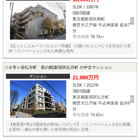
3LDK / 1997年
5階/5階建
東京都新宿区南町
都営大江戸線 牛込神楽坂 徒歩7
分
専有面積
78.74㎡
【広々としたルーフバルコニー完備】 ◇2面バルコニーにつき日当たり良
好 ◇リノベーションされた綺麗な室内
ジオ市ヶ谷払方町 彩の館|新宿区払方町 の中古マンション
マンション
21,980万円
3LDK / 2012年
3階/5階建
東京都新宿区払方町
都営大江戸線 牛込神楽坂 徒歩6
分
専有面積
74.63㎡
【角部屋×窓が2面採光の明るいリビング】 ◇リノベーションされた綺麗
な室内 ◇都心の落ち着いた住宅地の高台に立地