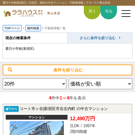
愛日小学校(新宿区)｜渋谷区・港区の中古マンション・不動産情報｜ララハウス青山支店
買う
売る
TOPページ
>
物件検索
>
不動産情報一覧
現在の検索条件
さらに条件を絞り込む
愛日小学校(新宿区)
トップページ
買いたい
条件を絞り込む
売りたい
空間デザイン事例
4
1～4
件中
件を表示
6つの強み
コート市ヶ谷|新宿区市谷左内町 の中古マンション
値下がり
マンション
12,490万円
会社概要
2LDK / 1997年
2階/6階建