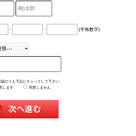
-
-
(半角数字)
確認のうえ下記にチェックして下さい。
意します
同意しません