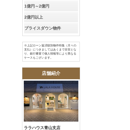
お客様の声
1億円～2億円
2億円以上
お知らせ
プライスダウン物件
お問い合わせ
※上記ローン返済額別物件特集（月々の
来店予約
支払）につきましてはあくまで目安とな
り、銀行審査で個人情報等により異なる
ケースもございます。
お気に入り物件
店舗紹介
会員登録
ログイン
ララハウス青山支店