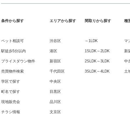
条件から探す
エリアから探す
間取りから探す
種
ペット相談可
渋谷区
～1LDK
マ
駅徒歩5分以内
港区
1SLDK～2LDK
新
プライスダウン物件
新宿区
2SLDK～3LDK
中
売買物件検索
千代田区
3SLDK～4LDK
土
学区で探す
中央区
町名で探す
目黒区
現地販売会
品川区
チラシ情報
文京区