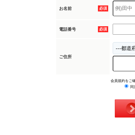
お名前
必須
電話番号
必須
ご住所
会員規約をご
同