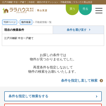
江戸川橋駅 中古一戸建て｜渋谷区・港区の中古マンション・不動産情報｜ララハウス青山支店
買う
売る
TOPページ
>
物件検索
>
不動産情報一覧
現在の検索条件
条件を選び直す
江戸川橋駅 中古一戸建て
トップページ
買いたい
お探しの条件では
物件が見つかりませんでした。
売りたい
再度条件を指定しなおして
物件の検索をお願いいたします。
空間デザイン事例
条件を指定し直して検索
6つの強み
条件を指定して検索をする
会社概要