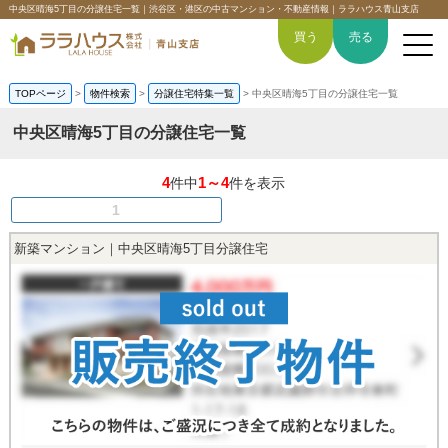
中央区晴海5丁目の分譲住宅一覧｜渋谷区・港区の中古マンション・不動産情報｜ララハウス青山支店
買う
売る
TOPページ
>
物件検索
>
分譲住宅特集一覧
>
中央区晴海5丁目の分譲住宅一覧
中央区晴海5丁目の分譲住宅一覧
トップページ
4
1～4
件中
件を表示
1
買いたい
新築マンション｜中央区晴海5丁目分譲住宅
売りたい
空間デザイン事例
6つの強み
会社概要