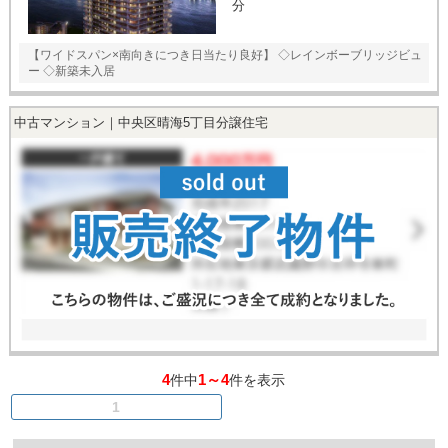
分
【ワイドスパン×南向きにつき日当たり良好】 ◇レインボーブリッジビュ
ー ◇新築未入居
中古マンション｜中央区晴海5丁目分譲住宅
4
1～4
件中
件を表示
1