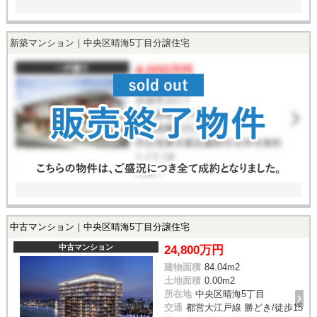
スタッフ紹介
お客様の声
新築マンション｜中央区晴海5丁目分譲住宅
お知らせ
お問い合わせ
来店予約
お気に入り物件
中古マンション｜中央区晴海5丁目分譲住宅
中古マンション
24,800万円
建物面積
84.04m
2
土地面積
0.00m
2
所在地
中央区晴海5丁目
交通
都営大江戸線 勝どき/徒歩15