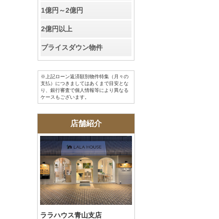
お客様の声
1億円～2億円
2億円以上
お知らせ
プライスダウン物件
お問い合わせ
※上記ローン返済額別物件特集（月々の
来店予約
支払）につきましてはあくまで目安とな
り、銀行審査で個人情報等により異なる
ケースもございます。
お気に入り物件
店舗紹介
会員登録
ログイン
ララハウス青山支店