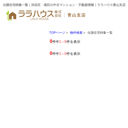
分譲住宅特集一覧｜渋谷区・港区の中古マンション・不動産情報｜ララハウス青山支店
TOPページ
>
物件検索
>
分譲住宅特集一覧
0
件中
1～0
件を表示
0
件中
1～0
件を表示