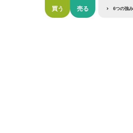
買う
売る
6つの強