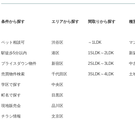
条件から探す
エリアから探す
間取りから探す
種
ペット相談可
渋谷区
～1LDK
マ
駅徒歩5分以内
港区
1SLDK～2LDK
新
プライスダウン物件
新宿区
2SLDK～3LDK
中
売買物件検索
千代田区
3SLDK～4LDK
土
学区で探す
中央区
町名で探す
目黒区
現地販売会
品川区
チラシ情報
文京区