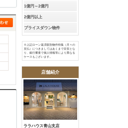
お客様の声
1億円～2億円
2億円以上
お知らせ
プライスダウン物件
お問い合わせ
※上記ローン返済額別物件特集（月々の
来店予約
支払）につきましてはあくまで目安とな
り、銀行審査で個人情報等により異なる
ケースもございます。
お気に入り物件
店舗紹介
会員登録
ログイン
ララハウス青山支店