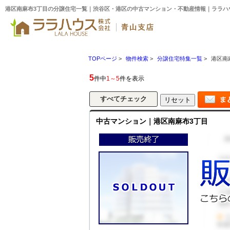
港区南麻布3丁目の分譲住宅一覧｜渋谷区・港区の中古マンション・不動産情報｜ララハ
TOPページ
>
物件検索
>
分譲住宅特集一覧
>
港区南
5
件中
1～5
件を表示
中古マンション｜港区南麻布3丁目