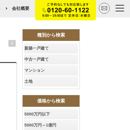
み
会社概要
トップページ
種別から検索
1
新築一戸建て
買いたい
中古一戸建て
売りたい
マンション
空間デザイン事例
土地
マンションカタログ
価格から検索
会社概要
5000万円以下
スタッフ紹介
5000万円～1億円