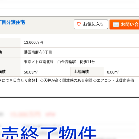
丁目分譲住宅
13,600万円
港区南麻布3丁目
地
東京メトロ南北線 白金高輪駅 徒歩11分
2
2
面積
土地面積
50.03m
0.00m
きにつき日当たり良好】 ◇天井が高く開放感のある空間 ◇エアコン・床暖房完備