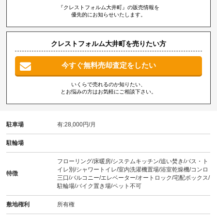
『クレストフォルム大井町』の販売情報を
優先的にお知らせいたします。
クレストフォルム大井町を売りたい方
今すぐ無料売却査定をしたい
いくらで売れるのか知りたい、
とお悩みの方はお気軽にご相談下さい。
駐車場
有:28,000円/月
駐輪場
フローリング/床暖房/システムキッチン/追い焚き/バス・ト
イレ別/シャワートイレ/室内洗濯機置場/浴室乾燥機/コンロ
特徴
三口/バルコニー/エレベーター/オートロック/宅配ボックス/
駐輪場/バイク置き場/ペット不可
敷地権利
所有権