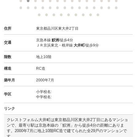
スタッフ紹介
お客様の声
住所
東京都品川区東大井2丁目
お知らせ
京急本線
鮫洲
/徒歩4分
交通
ＪＲ京浜東北・根岸線
大井町
/徒歩9分
お問い合わせ
階数
地上10階
来店予約
構造
RC造
お気に入り物件
築年月
2000年7月
小学校名:
学区
中学校名:
リンク
クレストフォルム大井町は東京都品川区東大井2丁目にあるマンショ
ンで、最寄り駅は京急本線の「鮫洲」から徒歩4分の距離にありま
す。2000年7月に地上10階RC造で建てられた全29戸のマンションで
す。