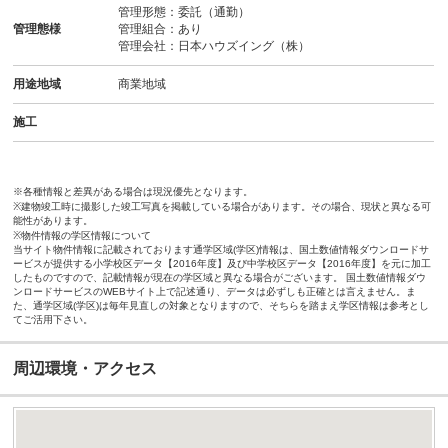
管理形態：委託（通勤）
管理態様
管理組合：あり
管理会社：日本ハウズイング（株）
用途地域
商業地域
施工
※各種情報と差異がある場合は現況優先となります。
※建物竣工時に撮影した竣工写真を掲載している場合があります。その場合、現状と異なる可
能性があります。
※物件情報の学区情報について
当サイト物件情報に記載されております通学区域(学区)情報は、国土数値情報ダウンロードサ
ービスが提供する小学校区データ【2016年度】及び中学校区データ【2016年度】を元に加工
したものですので、記載情報が現在の学区域と異なる場合がございます。 国土数値情報ダウ
ンロードサービスのWEBサイト上で記述通り、データは必ずしも正確とは言えません。ま
た、通学区域(学区)は毎年見直しの対象となりますので、そちらを踏まえ学区情報は参考とし
てご活用下さい。
周辺環境・アクセス