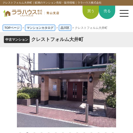
クレストフォルム大井町｜鮫洲のマンション売却・販売情報｜ララハウス株式会社
買う
売る
TOPページ
>
マンションカタログ
>
品川区
>
クレストフォルム大井町
クレストフォルム大井町
中古マンション
トップページ
買いたい
売りたい
空間デザイン事例
6つの強み
会社概要
-