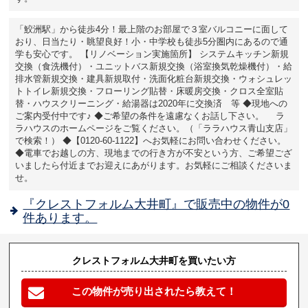
「鮫洲駅」から徒歩4分！最上階のお部屋で３室バルコニーに面して
おり、日当たり・眺望良好！小・中学校も徒歩5分圏内にあるので通
学も安心です。 【リノベーション実施箇所】 システムキッチン新規
交換（食洗機付）・ユニットバス新規交換（浴室換気乾燥機付）・給
排水管新規交換・建具新規取付・洗面化粧台新規交換・ウォシュレッ
トトイレ新規交換・フローリング貼替・床暖房交換・クロス全室貼
替・ハウスクリーニング・給湯器は2020年に交換済 等 ◆現地への
ご案内受付中です♪ ◆ご希望の条件を遠慮なくお話し下さい。 ラ
ラハウスのホームページをご覧ください。（「ララハウス青山支店」
で検索！） ◆【0120-60-1122】へお気軽にお問い合わせください。
◆電車でお越しの方、現地までの行き方が不安という方、ご希望ござ
いましたら付近までお迎えにあがります。お気軽にご相談くださいま
せ。
『クレストフォルム大井町』で販売中の物件が0
件あります。
クレストフォルム大井町を買いたい方
この物件が売り出されたら教えて！