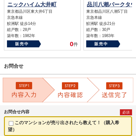
ニックハイム大井町
東京都品川区東大井6丁目
東京都品川区八潮5丁目
京急本線
京急本線
鮫洲駅 徒歩14分
鮫洲駅 徒歩21分
総戸数：28戸
総戸数：30戸
築年数：1982年
築年数：1983年
0
販売中
件
販売中
お問合せ
お問合せ内容
必須
このマンションが売り出されたら教えて！（購入希
望）