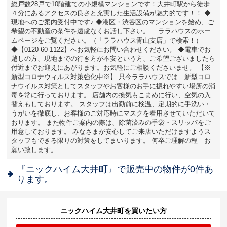
総戸数28戸で10階建ての小規模マンションです！大井町駅から徒歩
４分にあるアクセスの良さと充実した生活設備が魅力的です！！ ◆
現地へのご案内受付中です♪ ◆港区・渋谷区のマンションを始め、ご
希望の不動産の条件を遠慮なくお話し下さい。 ララハウスのホー
ムページをご覧ください。（「ララハウス青山支店」で検索！）
◆【0120-60-1122】へお気軽にお問い合わせください。 ◆電車でお
越しの方、現地までの行き方が不安という方、ご希望ございましたら
付近までお迎えにあがります。お気軽にご相談くださいませ。 【※
新型コロナウィルス対策強化中※】 只今ララハウスでは 新型コロ
ナウイルス対策としてスタッフやお客様のお手に振れやすい場所の消
毒を常に行っております。 店舗内の換気もこまめに行い、空気の入
替えもしております。 スタッフは出勤前に検温、定期的に手洗い・
うがいを徹底し、お客様のご対応時にマスクを着用させていただいて
おります。 また物件ご案内の際は、除菌済みの手袋・スリッパをご
用意しております。 みなさまが安心してご来店いただけますようス
タッフもできる限りの対策をしてまいります。 何卒ご理解の程 お
願い致します。
『ニックハイム大井町』で販売中の物件が0件あ
ります。
ニックハイム大井町を買いたい方