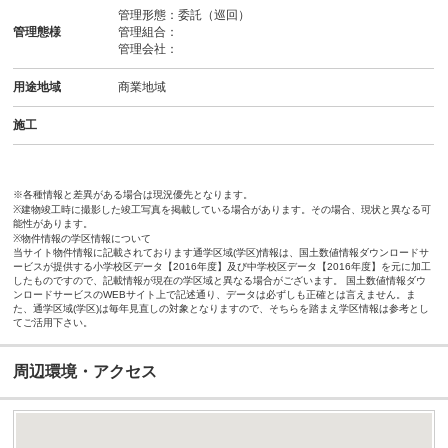
管理形態：委託（巡回）
管理態様
管理組合：
管理会社：
用途地域
商業地域
施工
※各種情報と差異がある場合は現況優先となります。
※建物竣工時に撮影した竣工写真を掲載している場合があります。その場合、現状と異なる可
能性があります。
※物件情報の学区情報について
当サイト物件情報に記載されております通学区域(学区)情報は、国土数値情報ダウンロードサ
ービスが提供する小学校区データ【2016年度】及び中学校区データ【2016年度】を元に加工
したものですので、記載情報が現在の学区域と異なる場合がございます。 国土数値情報ダウ
ンロードサービスのWEBサイト上で記述通り、データは必ずしも正確とは言えません。ま
た、通学区域(学区)は毎年見直しの対象となりますので、そちらを踏まえ学区情報は参考とし
てご活用下さい。
周辺環境・アクセス