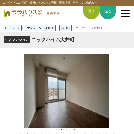
ニックハイム大井町｜鮫洲のマンション売却・販売情報｜ララハウス株式会社
買う
売る
TOPページ
>
マンションカタログ
>
品川区
>
ニックハイム大井町
ニックハイム大井町
中古マンション
トップページ
買いたい
売りたい
空間デザイン事例
6つの強み
会社概要
リビング