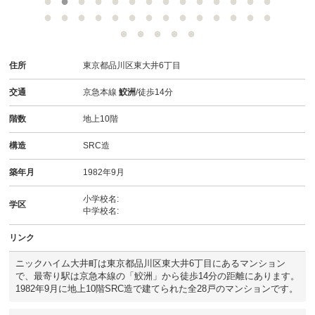
スタッフ紹介
お客様の声
住所
東京都品川区東大井6丁目
お知らせ
交通
京急本線
鮫洲
/徒歩14分
お問い合わせ
階数
地上10階
来店予約
構造
SRC造
築年月
1982年9月
お気に入り物件
小学校名:
学区
中学校名:
リンク
ニックハイム大井町は東京都品川区東大井6丁目にあるマンション
で、最寄り駅は京急本線の「鮫洲」から徒歩14分の距離にあります。
1982年9月に地上10階SRC造で建てられた全28戸のマンションです。