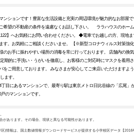
マンションです！豊富な生活設備と充実の周辺環境が魅力的なお部屋です
ご希望の不動産の条件を遠慮なくお話し下さい。 ララハウスのホーム
60-1122】へお気軽にお問い合わせください。 ◆電車でお越しの方、現
ます。お気軽にご相談くださいませ。 【※新型コロナウィルス対策強化
様のお手に振れやすい場所の消毒を常に行っております。 店舗内の換
、定期的に手洗い・うがいを徹底し、お客様のご対応時にマスクを着用さ
パをご用意しております。 みなさまが安心してご来店いただけますよ
致します。
丁目にあるマンションで、最寄り駅は東京メトロ日比谷線の「広尾」から
20戸のマンションです。
。
合があります。その場合、現状と異なる可能性があります。
区)情報は、国土数値情報ダウンロードサービスが提供する小学校区データ【2016