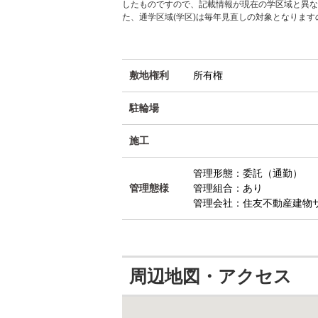
したものですので、記載情報が現在の学区域と異な
た、通学区域(学区)は毎年見直しの対象となりま
敷地権利
所有権
駐輪場
施工
管理形態：委託（通勤）
管理態様
管理組合：あり
管理会社：住友不動産建物
周辺地図・アクセス