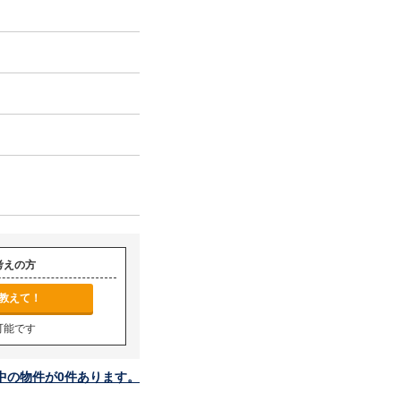
考えの方
教えて！
可能です
中の物件が0件あります。