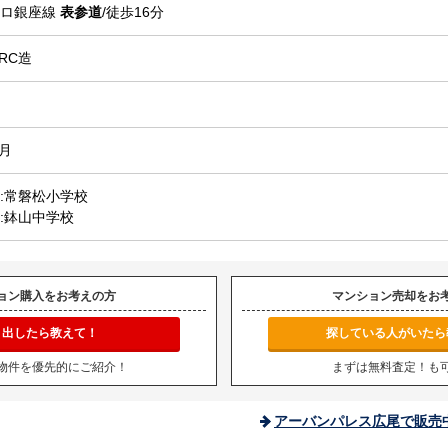
トロ銀座線
表参道
/徒歩16分
RC造
2月
:常磐松小学校
:鉢山中学校
ョン購入をお考えの方
マンション売却をお
り出したら教えて！
探している人がいたら
物件を優先的にご紹介！
まずは無料査定！も
アーバンパレス広尾で販売