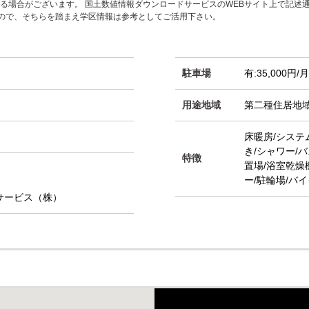
る場合がございます。 国土数値情報ダウンロードサービスのWEBサイト上で記述
すので、そちらを踏まえ学区情報は参考としてご活用下さい。
駐車場
有:35,000円/月
用途地域
第二種住居地
床暖房/システ
き/シャワー/
特徴
置場/浴室乾燥
ー/駐輪場/バ
サービス（株）