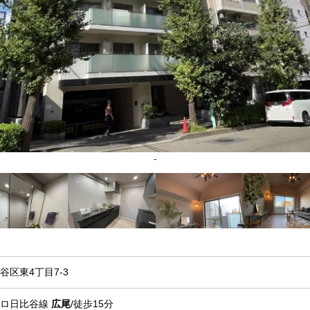
-
谷区東4丁目7-3
トロ日比谷線
広尾
/徒歩15分