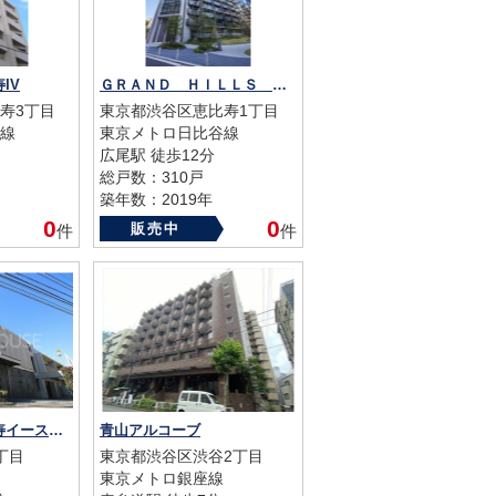
IV
ＧＲＡＮＤ ＨＩＬＬＳ ＥＤＩＳＵ
寿3丁目
東京都渋谷区恵比寿1丁目
線
東京メトロ日比谷線
広尾駅 徒歩12分
総戸数：310戸
築年数：2019年
0
0
販売中
件
件
パークハウス恵比寿イーストヒル
青山アルコーブ
丁目
東京都渋谷区渋谷2丁目
東京メトロ銀座線