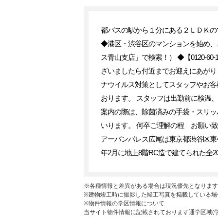
都バスの駅から１分にある２ＬＤＫの
◆港区・渋谷区のマンションを始め、
ス青山支店」で検索！） ◆【0120-
ざいましたら付近までお迎えにあがり
ナウイルス対策としてスタッフやお客
おります。 スタッフは出勤前に検温
案内の際は、除菌済みの手袋・スリッ
いります。 何卒ご理解の程 お願い
アーバンパレス広尾は東京都渋谷区東4
年2月に地上8階RC造で建てられた全
※各種情報と差異がある場合は現況優先となります
※建物竣工時に撮影した竣工写真を掲載している場
※物件情報の学区情報について
当サイト物件情報に記載されております通学区域(学