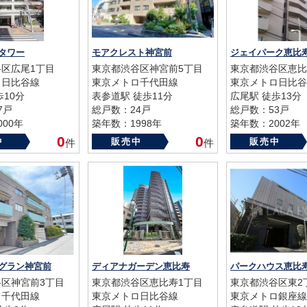
タワー
モアクレスト神宮前
ジェイパーク恵比寿
区広尾1丁目
東京都渋谷区神宮前5丁目
東京都渋谷区恵比
ロ日比谷線
東京メトロ千代田線
東京メトロ日比谷
歩10分
表参道駅 徒歩11分
広尾駅 徒歩13分
7戸
総戸数：24戸
総戸数：53戸
00年
築年数：1998年
築年数：2002年
0
0
中
販売中
販売中
件
件
グラン神宮前
ディアナガーデン恵比寿
区神宮前3丁目
東京都渋谷区恵比寿1丁目
東京都渋谷区東2
ロ千代田線
東京メトロ日比谷線
東京メトロ銀座線