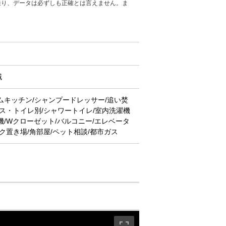
通り、データは必ずしも正確とは言えません。ま
域
ムキッチン/シャンプードレッサー/追い焚
バス・トイレ別/シャワートイレ/室内洗濯機
機/Wクローゼット/バルコニー/エレベータ
イク置き場/角部屋/ペット相談/都市ガス