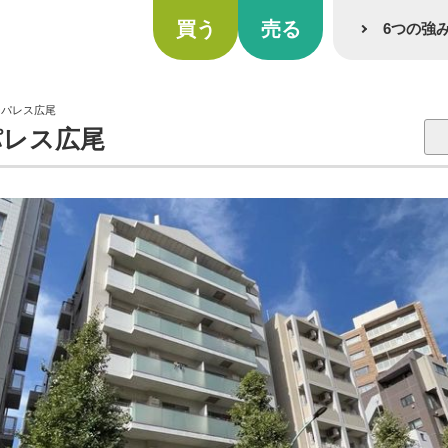
買う
売る
6つの強
ンパレス広尾
レス広尾