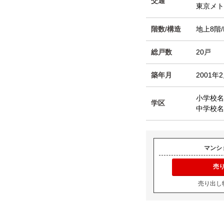
交通
東京メ
階数/構造
地上8階/
総戸数
20戸
築年月
2001年
小学校名
学区
中学校名
マンシ
売
売り出し