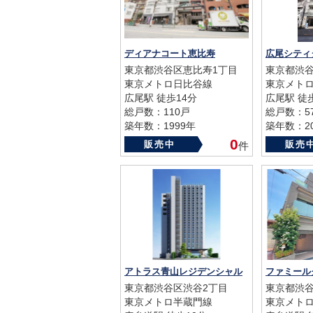
ディアナコート恵比寿
広尾シティ
東京都渋谷区恵比寿1丁目
東京都渋谷
東京メトロ日比谷線
東京メト
広尾駅 徒歩14分
広尾駅 徒
総戸数：110戸
総戸数：5
築年数：1999年
築年数：20
0
販売中
販売
件
アトラス青山レジデンシャル
ファミール
東京都渋谷区渋谷2丁目
東京都渋谷
東京メトロ半蔵門線
東京メト