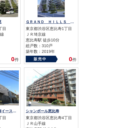
尾
ＧＲＡＮＤ ＨＩＬＬＳ ＥＤＩＳＵ
丁目
東京都渋谷区恵比寿1丁目
線
ＪＲ埼京線
恵比寿駅 徒歩10分
総戸数：310戸
築年数：2019年
0
0
販売中
件
件
パークハウス恵比寿イーストヒル
シャンボール恵比寿
丁目
東京都渋谷区恵比寿4丁目
ＪＲ山手線