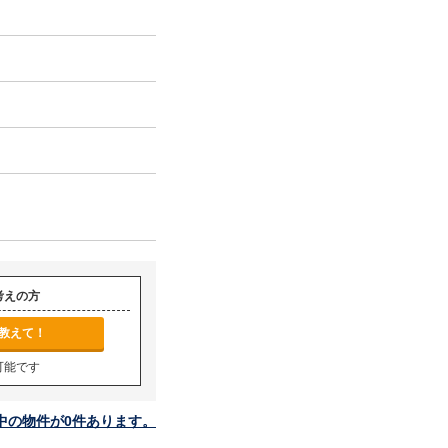
考えの方
教えて！
可能です
中の物件が0件あります。