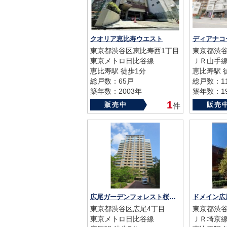
クオリア恵比寿ウエスト
ディアナコ
東京都渋谷区恵比寿西1丁目
東京都渋谷
東京メトロ日比谷線
ＪＲ山手
恵比寿駅 徒歩1分
恵比寿駅 
総戸数：65戸
総戸数：1
築年数：2003年
築年数：19
1
販売中
販売
件
広尾ガーデンフォレスト桜レジデンスA棟
ドメイン広
東京都渋谷区広尾4丁目
東京都渋谷
東京メトロ日比谷線
ＪＲ埼京