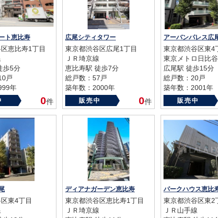
ート恵比寿
広尾シティタワー
アーバンパレス広
区恵比寿1丁目
東京都渋谷区広尾1丁目
東京都渋谷区東4
線
ＪＲ埼京線
東京メトロ日比谷
徒歩5分
恵比寿駅 徒歩7分
広尾駅 徒歩15分
10戸
総戸数：57戸
総戸数：20戸
99年
築年数：2000年
築年数：2001年
0
0
中
販売中
販売中
件
件
尾
ディアナガーデン恵比寿
区東4丁目
東京都渋谷区恵比寿1丁目
東京都渋谷区東2
線
ＪＲ埼京線
ＪＲ山手線