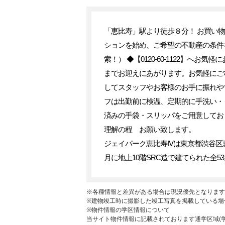
「恵比寿」駅より徒歩８分！ お買い物
ションを始め、ご希望の不動産の条件
索！） ◆【0120-60-1122】
までお迎えにあがります。お気軽にご
してスタッフやお客様のお手に振れや
フは出勤前に検温、定期的に手洗い・
済みの手袋・スリッパをご用意してお
理解の程 お願い致します。
ジェイパーク恵比寿IVは東京都渋谷区
月に地上10階SRC造で建てられた全5
※各種情報と差異がある場合は現況優先となります
※建物竣工時に撮影した竣工写真を掲載している場
※物件情報の学区情報について
当サイト物件情報に記載されております通学区域(学