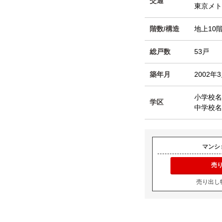
交通
東京メ
階数/構造
地上10階
総戸数
53戸
築年月
2002年
小学校名
学区
中学校名
マンシ
売
売り出し