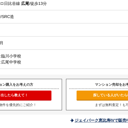
トロ日比谷線
広尾
/徒歩13分
/SRC造
3月
:臨川小学校
:広尾中学校
ョン購入をお考えの方
マンション売却をお
り出したら教えて！
探している人がいたら
物件を優先的にご紹介！
まずは無料査定！も
ジェイパーク恵比寿IVで販売