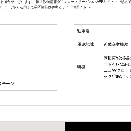
る場合がございます。 国土数値情報ダウンロードサービスのWEBサイト上で記述
すので、そちらを踏まえ学区情報は参考としてご活用下さい。
駐車場
用途地域
近隣商業地域
床暖房/給湯器
ートイレ/室内
特徴
二口/Wクロー
ック/宅配ボッ
ステージ