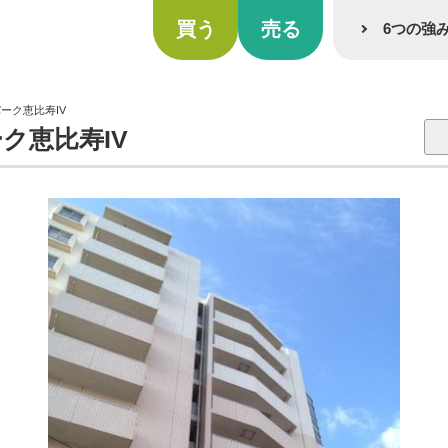
買う
売る
6つの強
ーク恵比寿IV
ク恵比寿IV