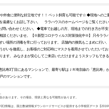
や外食に便利な好立地です！！ ペット飼育も可能です☆ ◆現地へのご
を遠慮なくお話し下さい。 ララハウスのホームページをご覧ください
へお気軽にお問い合わせください。 ◆電車でお越しの方、現地までの行き方が
相談くださいませ。 【※新型コロナウィルス対策強化中※】 只今ララ
すい場所の消毒を常に行っております。 店舗内の換気もこまめに行い、
うがいを徹底し、お客様のご対応時にマスクを着用させていただいてお
ります。 みなさまが安心してご来店いただけますようスタッフもできる
恵比寿3丁目にあるマンションで、最寄り駅はＪＲ埼京線の「恵比寿」から
3戸のマンションです。
。
合があります。その場合、現状と異なる可能性があります。
区)情報は、国土数値情報ダウンロードサービスが提供する小学校区データ【2016