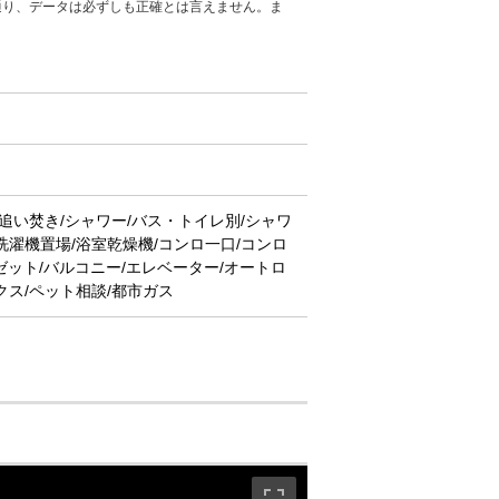
通り、データは必ずしも正確とは言えません。ま
/追い焚き/シャワー/バス・トイレ別/シャワ
洗濯機置場/浴室乾燥機/コンロ一口/コンロ
ゼット/バルコニー/エレベーター/オートロ
クス/ペット相談/都市ガス