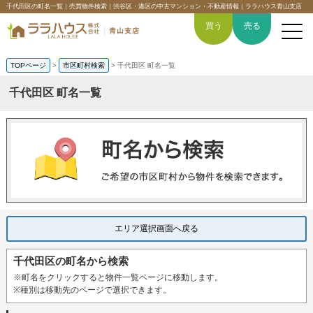
千代田区の町名一覧｜売買物件検索｜渋谷区・港区の中古マンション・不動産情報｜ララハウス青山支店
買う
売る
TOPページ
>
市区町村検索
>
千代田区 町名一覧
千代田区 町名一覧
トップページ
買いたい
売りたい
空間デザイン事例
エリア選択画面へ戻る
6つの強み
千代田区の町名から検索
※町名をクリックすると物件一覧ページに移動します。
会社概要
※種別は移動先のページで選択できます。