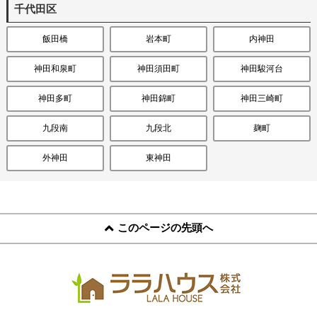
スタッフ紹介
千代田区
飯田橋
岩本町
内神田
お客様の声
神田和泉町
神田須田町
神田駿河台
お知らせ
神田多町
神田錦町
神田三崎町
お問い合わせ
九段南
九段北
麹町
来店予約
外神田
東神田
お気に入り物件
このページの先頭へ