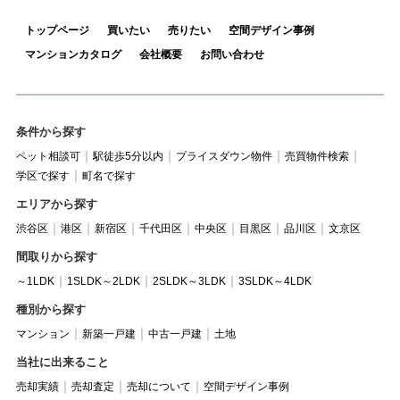
トップページ
買いたい
売りたい
空間デザイン事例
マンションカタログ
会社概要
お問い合わせ
条件から探す
ペット相談可
駅徒歩5分以内
プライスダウン物件
売買物件検索
学区で探す
町名で探す
エリアから探す
渋谷区
港区
新宿区
千代田区
中央区
目黒区
品川区
文京区
間取りから探す
～1LDK
1SLDK～2LDK
2SLDK～3LDK
3SLDK～4LDK
種別から探す
マンション
新築一戸建
中古一戸建
土地
当社に出来ること
売却実績
売却査定
売却について
空間デザイン事例