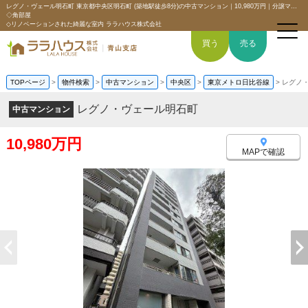
レグノ・ヴェール明石町 東京都中央区明石町 (築地駅徒歩8分)の中古マンション｜10,980万円｜分譲マンション情報｜【隅田川を望むリバービュー】
◇角部屋
◇リノベーションされた綺麗な室内 ララハウス株式会社
買う
売る
TOPページ
>
物件検索
>
中古マンション
>
中央区
>
東京メトロ日比谷線
>
レグノ
レグノ・ヴェール明石町
中古マンション
トップページ
10,980万円
買いたい
MAPで確認
売りたい
空間デザイン事例
6つの強み
会社概要