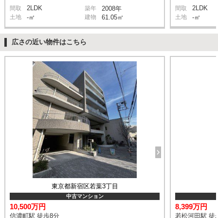
2LDK
2LDK
間取
築年
2008年
間取
土地
-㎡
建物
61.05㎡
土地
-㎡
広さの近い物件はこちら
東京都新宿区若葉3丁目
中古マンション
10,500万円
8,399万円
信濃町駅 徒歩8分
若松河田駅 徒