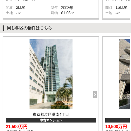
2LDK
1SLDK
間取
築年
2008年
間取
土地
-㎡
建物
61.05㎡
土地
-㎡
同じ学区の物件はこちら
東京都港区港南4丁目
中古マンション
21,500万円
10,500万円