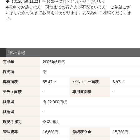
◆【0120-60-1122】へお気軽にお問い合わせください。
◆電車でお越しの方、現地までの行き方が不安という方、ご希望ござ
いましたら付近までお迎えにあがります。お気軽にご相談くださいま
せ。
詳細情報
完成年
2005年6月築
採光面
南
専有面積
55.47㎡
バルコニー面積
6.97m²
-
-
テラス面積
専用庭面積
駐車場
有:22,000円/月
-
駐輪場
現況/引渡し
空家/相談
管理費等
16,600円
修繕積立金
15,700円