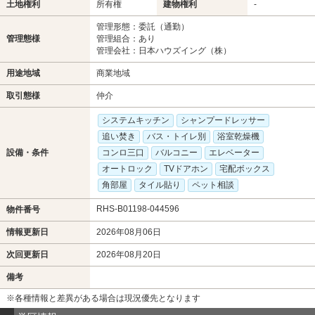
土地権利
所有権
建物権利
-
管理形態：委託（通勤）
管理態様
管理組合：あり
管理会社：日本ハウズイング（株）
用途地域
商業地域
取引態様
仲介
システムキッチン
シャンプードレッサー
追い焚き
バス・トイレ別
浴室乾燥機
設備・条件
コンロ三口
バルコニー
エレベーター
オートロック
TVドアホン
宅配ボックス
角部屋
タイル貼り
ペット相談
RHS-B01198-044596
物件番号
情報更新日
2026年08月06日
次回更新日
2026年08月20日
備考
※各種情報と差異がある場合は現況優先となります