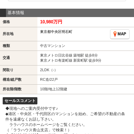
基本情報
10,980万円
価格
東京都中央区明石町
所在地
MAP
種類
中古マンション
東京メトロ日比谷線 築地駅 徒歩8分
交通
東京メトロ有楽町線 新富町駅 徒歩9分
間取り
2LDK（-）
構造/総戸数
RC造/22戸
所在階/階数
10階/地上12階建
セールスコメント
◆現地へのご案内受付中です♪
◆港区・中央区・千代田区のマンションを始め、ご希望の不動産の条
件を遠慮なくお話し下さい。
ララハウスのホームページをご覧ください。
（「ララハウス青山支店」で検索！）