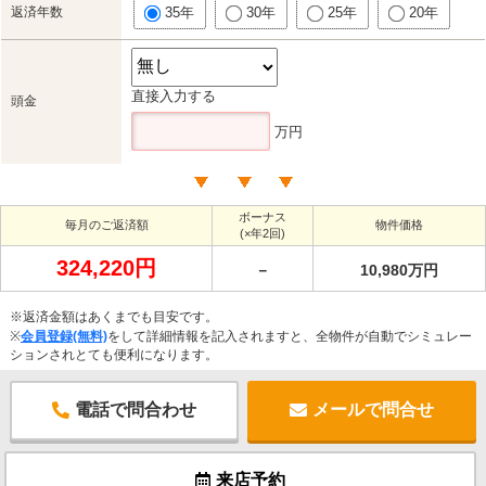
返済年数
35年
30年
25年
20年
直接入力する
頭金
万円
ボーナス
毎月のご返済額
物件価格
(×年2回)
324,220円
－
10,980万円
※返済金額はあくまでも目安です。
※
会員登録(無料)
をして詳細情報を記入されますと、全物件が自動でシミュレー
ションされとても便利になります。
電話で問合わせ
メールで問合せ
来店予約