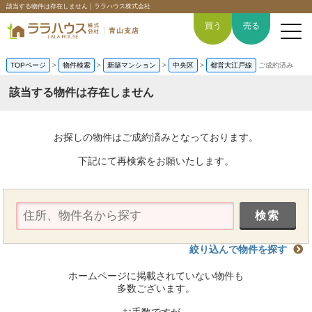
該当する物件は存在しません｜ララハウス株式会社
買う
売る
TOPページ
>
物件検索
>
新築マンション
>
中央区
>
都営大江戸線
ご成約済み
該当する物件は存在しません
トップページ
お探しの物件はご成約済みとなっております。
買いたい
下記にて再検索をお願いたします。
売りたい
空間デザイン事例
絞り込んで物件を探す
6つの強み
ホームページに掲載されていない物件も
会社概要
多数ございます。
お手数ですが、