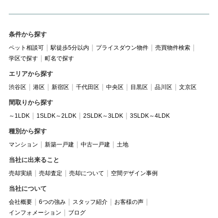
条件から探す
ペット相談可
駅徒歩5分以内
プライスダウン物件
売買物件検索
学区で探す
町名で探す
エリアから探す
渋谷区
港区
新宿区
千代田区
中央区
目黒区
品川区
文京区
間取りから探す
～1LDK
1SLDK～2LDK
2SLDK～3LDK
3SLDK～4LDK
種別から探す
マンション
新築一戸建
中古一戸建
土地
当社に出来ること
売却実績
売却査定
売却について
空間デザイン事例
当社について
会社概要
6つの強み
スタッフ紹介
お客様の声
インフォメーション
ブログ