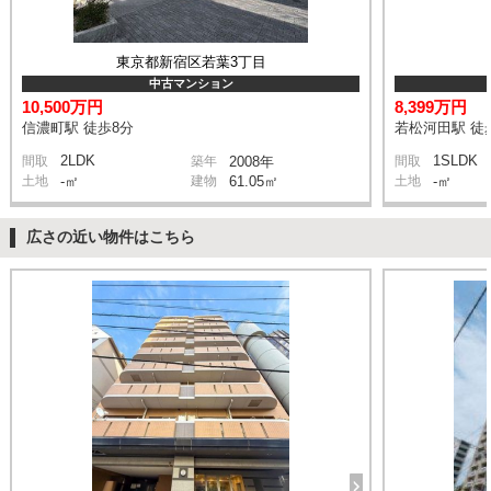
東京都新宿区若葉3丁目
中古マンション
10,500万円
8,399万円
信濃町駅 徒歩8分
若松河田駅 徒
2LDK
1SLDK
間取
築年
2008年
間取
土地
-㎡
建物
61.05㎡
土地
-㎡
広さの近い物件はこちら