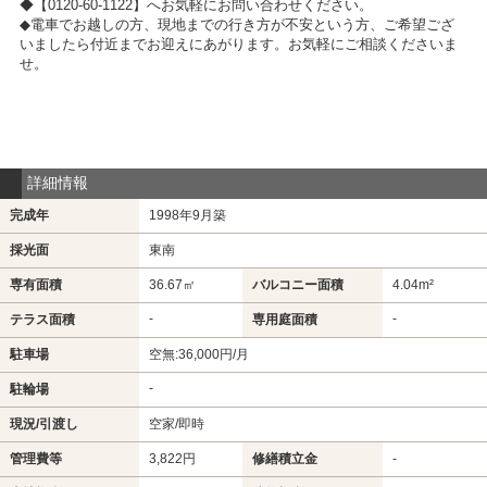
◆【0120-60-1122】へお気軽にお問い合わせください。
◆電車でお越しの方、現地までの行き方が不安という方、ご希望ござ
いましたら付近までお迎えにあがります。お気軽にご相談くださいま
せ。
詳細情報
完成年
1998年9月築
採光面
東南
専有面積
36.67㎡
バルコニー面積
4.04m²
-
-
テラス面積
専用庭面積
駐車場
空無:36,000円/月
-
駐輪場
現況/引渡し
空家/即時
管理費等
3,822円
修繕積立金
-