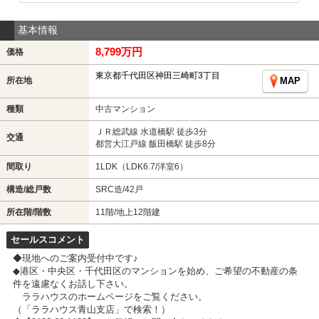
基本情報
8,799万円
価格
東京都千代田区神田三崎町3丁目
所在地
MAP
種類
中古マンション
ＪＲ総武線 水道橋駅 徒歩3分
交通
都営大江戸線 飯田橋駅 徒歩8分
間取り
1LDK（LDK6.7/洋室6）
構造/総戸数
SRC造/42戸
所在階/階数
11階/地上12階建
セールスコメント
◆現地へのご案内受付中です♪
◆港区・中央区・千代田区のマンションを始め、ご希望の不動産の条
件を遠慮なくお話し下さい。
ララハウスのホームページをご覧ください。
（「ララハウス青山支店」で検索！）