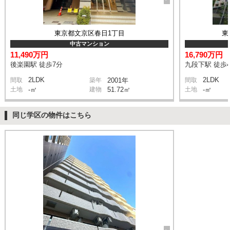
東京都文京区春日1丁目
東
中古マンション
11,490万円
16,790万円
後楽園駅 徒歩7分
九段下駅 徒歩
2LDK
2LDK
間取
築年
2001年
間取
土地
-㎡
建物
51.72㎡
土地
-㎡
同じ学区の物件はこちら