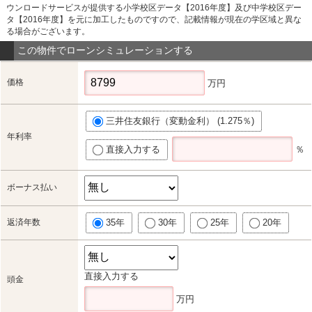
ウンロードサービスが提供する小学校区データ【2016年度】及び中学校区デー
タ【2016年度】を元に加工したものですので、記載情報が現在の学区域と異な
る場合がございます。
この物件でローンシミュレーションする
価格
万円
三井住友銀行（変動金利） (1.275％)
年利率
直接入力する
％
ボーナス払い
返済年数
35年
30年
25年
20年
直接入力する
頭金
万円