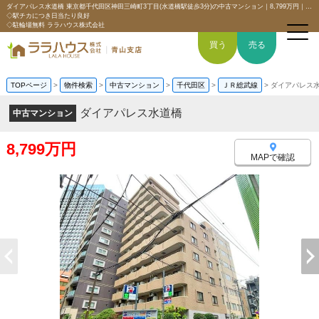
ダイアパレス水道橋 東京都千代田区神田三崎町3丁目(水道橋駅徒歩3分)の中古マンション｜8,799万円｜分譲マンション情報｜【南東向き角部屋】
◇駅チカにつき日当たり良好
◇駐輪場無料 ララハウス株式会社
買う
売る
TOPページ
>
物件検索
>
中古マンション
>
千代田区
>
ＪＲ総武線
>
ダイアパレス
ダイアパレス水道橋
中古マンション
トップページ
8,799万円
買いたい
MAPで確認
売りたい
空間デザイン事例
6つの強み
会社概要