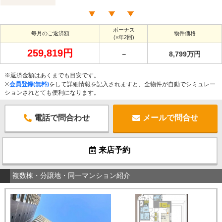
ボーナス
毎月のご返済額
物件価格
(×年2回)
259,819円
－
8,799万円
※返済金額はあくまでも目安です。
※
会員登録(無料)
をして詳細情報を記入されますと、全物件が自動でシミュレー
ションされとても便利になります。
電話で問合わせ
メールで問合せ
来店予約
複数棟・分譲地・同一マンション紹介