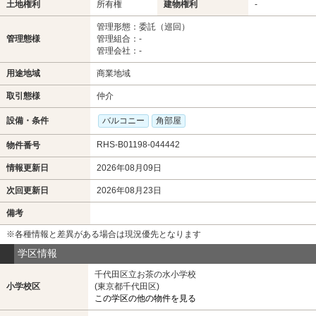
土地権利
所有権
建物権利
-
管理形態：委託（巡回）
管理態様
管理組合：-
管理会社：-
用途地域
商業地域
取引態様
仲介
設備・条件
バルコニー
角部屋
RHS-B01198-044442
物件番号
情報更新日
2026年08月09日
次回更新日
2026年08月23日
備考
※各種情報と差異がある場合は現況優先となります
学区情報
千代田区立お茶の水小学校
小学校区
(東京都千代田区)
この学区の他の物件を見る