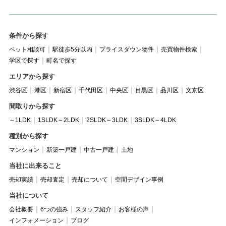
条件から探す
ペット相談可
駅徒歩5分以内
プライスダウン物件
売買物件検索
学区で探す
町名で探す
エリアから探す
渋谷区
港区
新宿区
千代田区
中央区
目黒区
品川区
文京区
間取りから探す
～1LDK
1SLDK～2LDK
2SLDK～3LDK
3SLDK～4LDK
種別から探す
マンション
新築一戸建
中古一戸建
土地
当社に出来ること
売却実績
売却査定
売却について
空間デザイン事例
当社について
会社概要
6つの強み
スタッフ紹介
お客様の声
インフォメーション
ブログ