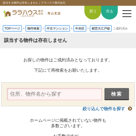
該当する物件は存在しません｜ララハウス株式会社
買う
売る
TOPページ
>
物件検索
>
中古マンション
>
中央区
>
都営大江戸線
ご成約済み
該当する物件は存在しません
トップページ
お探しの物件はご成約済みとなっております。
買いたい
下記にて再検索をお願いたします。
売りたい
空間デザイン事例
絞り込んで物件を探す
6つの強み
ホームページに掲載されていない物件も
会社概要
多数ございます。
お手数ですが、