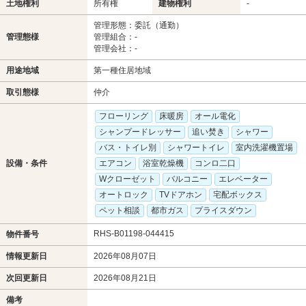
土地権利
所有権
建物権利
-
管理形態：委託（通勤）
管理態様
管理組合：-
管理会社：-
用途地域
第一種住居地域
取引態様
仲介
フローリング
床暖房
オール電化
シャンプードレッサー
追い焚き
シャワー
バス・トイレ別
シャワートイレ
室内洗濯機置場
設備・条件
エアコン
浴室乾燥機
コンロ二口
Wクローゼット
バルコニー
エレベーター
オートロック
TVドアホン
宅配ボックス
ペット相談
都市ガス
プライスダウン
RHS-B01198-044415
物件番号
情報更新日
2026年08月07日
次回更新日
2026年08月21日
備考