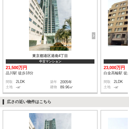
東京都港区港南4丁目
中古マンション
21,500万円
23,000万円
品川駅 徒歩18分
白金高輪駅 徒
2LDK
2LDK
間取
築年
2005年
間取
土地
-㎡
建物
89.96㎡
土地
-㎡
広さの近い物件はこちら