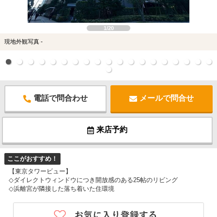
スタッフ紹介
お客様の声
1/20
現地外観写真 -
お知らせ
お問い合わせ
電話で問合わせ
メールで問合せ
来店予約
お気に入り物件
来店予約
ここがおすすめ！
【東京タワービュー】
◇ダイレクトウィンドウにつき開放感のある25帖のリビング
◇浜離宮が隣接した落ち着いた住環境