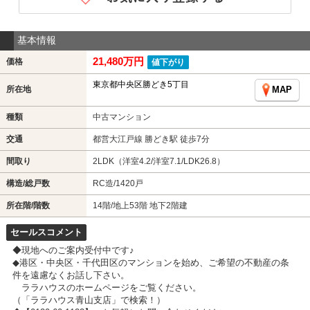
基本情報
21,480万円
価格
値下がり
東京都中央区勝どき5丁目
所在地
MAP
種類
中古マンション
交通
都営大江戸線 勝どき駅 徒歩7分
間取り
2LDK（洋室4.2/洋室7.1/LDK26.8）
構造/総戸数
RC造/1420戸
所在階/階数
14階/地上53階 地下2階建
セールスコメント
◆現地へのご案内受付中です♪
◆港区・中央区・千代田区のマンションを始め、ご希望の不動産の条
件を遠慮なくお話し下さい。
ララハウスのホームページをご覧ください。
（「ララハウス青山支店」で検索！）