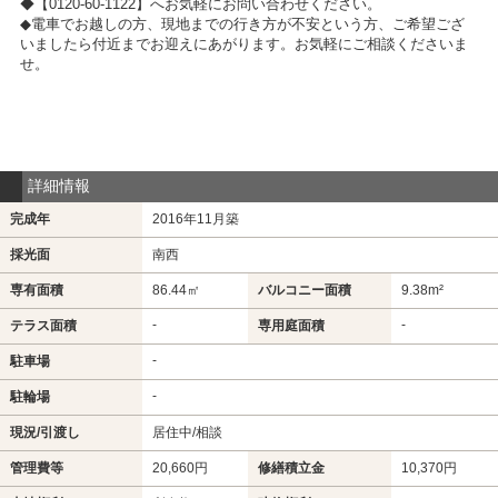
◆【0120-60-1122】へお気軽にお問い合わせください。
◆電車でお越しの方、現地までの行き方が不安という方、ご希望ござ
いましたら付近までお迎えにあがります。お気軽にご相談くださいま
せ。
詳細情報
完成年
2016年11月築
採光面
南西
専有面積
86.44㎡
バルコニー面積
9.38m²
-
-
テラス面積
専用庭面積
-
駐車場
-
駐輪場
現況/引渡し
居住中/相談
管理費等
20,660円
修繕積立金
10,370円