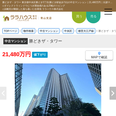
勝どきザ・タワー 東京都中央区勝どき5丁目(勝どき駅徒歩7分)の中古マンション｜21,480万円｜分譲マンション情報｜【東京タワービュー】
◇ダイレクトウィンドウにつき開放感のある25帖のリビング
◇浜離宮が隣接した落ち着いた住環境 ララハウス株式会社
買う
売る
TOPページ
>
物件検索
>
中古マンション
>
中央区
>
都営大江戸線
>
勝どきザ・タ
勝どきザ・タワー
中古マンション
トップページ
21,480万円
値下がり
買いたい
MAPで確認
売りたい
空間デザイン事例
6つの強み
会社概要