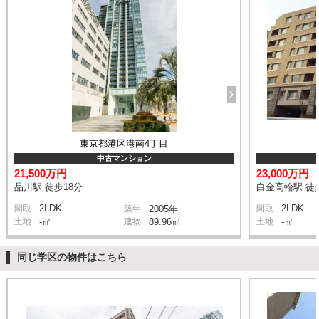
東京都港区港南4丁目
中古マンション
21,500万円
23,000万円
品川駅 徒歩18分
白金高輪駅 徒
2LDK
2LDK
間取
築年
2005年
間取
土地
-㎡
建物
89.96㎡
土地
-㎡
同じ学区の物件はこちら