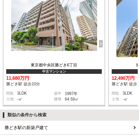
東京都中央区勝どき6丁目
中古マンション
11,680万円
12,490万円
勝どき駅 徒歩10分
勝どき駅 徒歩
3LDK
3LDK
間取
築年
1997年
間取
土地
-㎡
建物
64.59㎡
土地
-㎡
類似の条件から検索
勝どき駅の新築戸建て