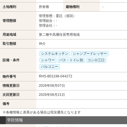
土地権利
所有権
建物権利
-
管理形態：委託（巡回）
管理態様
管理組合：-
管理会社：-
用途地域
第二種中高層住居専用地域
取引態様
仲介
システムキッチン
シャンプードレッサー
設備・条件
シャワー
バス・トイレ別
コンロ三口
バルコニー
RHS-B01198-044272
物件番号
情報更新日
2026年08月07日
次回更新日
2026年08月21日
備考
※各種情報と差異がある場合は現況優先となります
学区情報