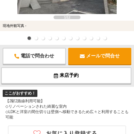
スタッフ紹介
お客様の声
1/12
現地外観写真 -
お知らせ
お問い合わせ
電話で問合わせ
メールで問合せ
来店予約
来店予約
お気に入り物件
ここがおすすめ！
【2駅2路線利用可能】
◇リノベーションされた綺麗な室内
◇LDKと洋室の間仕切りは壁側へ移動できるため広々と利用することも
可能