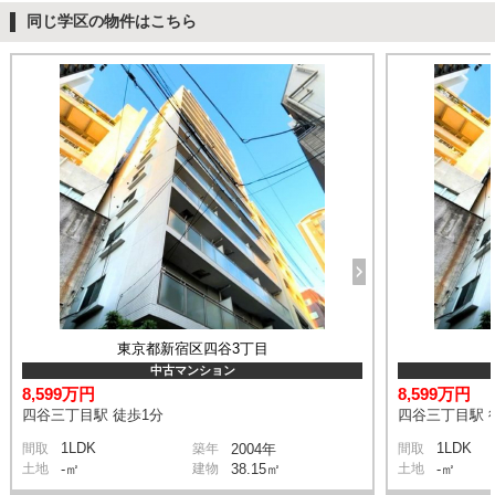
同じ学区の物件はこちら
東京都新宿区四谷3丁目
中古マンション
8,599万円
8,599万円
四谷三丁目駅 徒歩1分
四谷三丁目駅 
1LDK
1LDK
間取
築年
2004年
間取
土地
-㎡
建物
38.15㎡
土地
-㎡