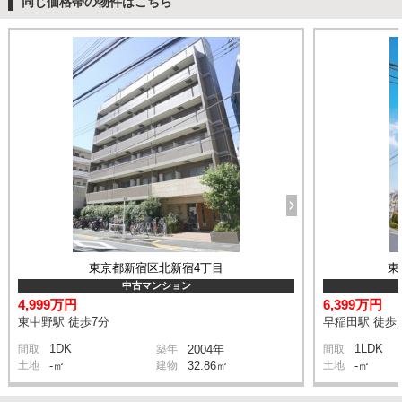
同じ価格帯の物件はこちら
東京都新宿区北新宿4丁目
東
中古マンション
4,999万円
6,399万円
東中野駅 徒歩7分
早稲田駅 徒歩1
1DK
1LDK
間取
築年
2004年
間取
土地
-㎡
建物
32.86㎡
土地
-㎡