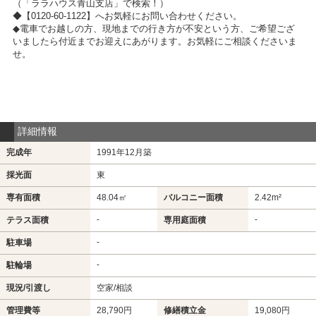
（「ララハウス青山支店」で検索！）
◆【0120-60-1122】へお気軽にお問い合わせください。
◆電車でお越しの方、現地までの行き方が不安という方、ご希望ござ
いましたら付近までお迎えにあがります。お気軽にご相談くださいま
せ。
詳細情報
完成年
1991年12月築
採光面
東
専有面積
48.04㎡
バルコニー面積
2.42m²
-
-
テラス面積
専用庭面積
-
駐車場
-
駐輪場
現況/引渡し
空家/相談
管理費等
28,790円
修繕積立金
19,080円