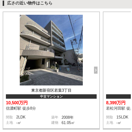
広さの近い物件はこちら
東京都新宿区若葉3丁目
中古マンション
10,500万円
8,399万円
信濃町駅 徒歩8分
若松河田駅 徒
2LDK
1SLDK
間取
築年
2008年
間取
土地
-㎡
建物
61.05㎡
土地
-㎡