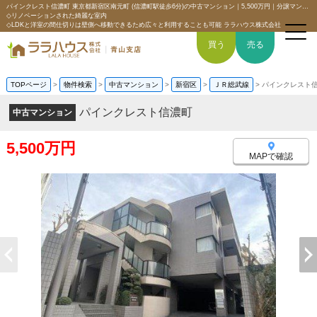
パインクレスト信濃町 東京都新宿区南元町 (信濃町駅徒歩6分)の中古マンション｜5,500万円｜分譲マンション情報｜【2駅2路線利用可能】
◇リノベーションされた綺麗な室内
◇LDKと洋室の間仕切りは壁側へ移動できるため広々と利用することも可能 ララハウス株式会社
買う
売る
TOPページ
>
物件検索
>
中古マンション
>
新宿区
>
ＪＲ総武線
>
パインクレスト
パインクレスト信濃町
中古マンション
トップページ
5,500万円
買いたい
MAPで確認
売りたい
空間デザイン事例
6つの強み
会社概要