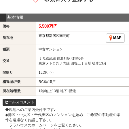
基本情報
5,500万円
価格
東京都新宿区南元町
所在地
MAP
種類
中古マンション
ＪＲ総武線 信濃町駅 徒歩6分
交通
東京メトロ丸ノ内線 四谷三丁目駅 徒歩13分
間取り
1LDK（-）
構造/総戸数
RC造/15戸
所在階/階数
1階/地上13階 地下1階建
セールスコメント
◆現地へのご案内受付中です♪
◆港区・中央区・千代田区のマンションを始め、ご希望の不動産の条
件を遠慮なくお話し下さい。
ララハウスのホームページをご覧ください。