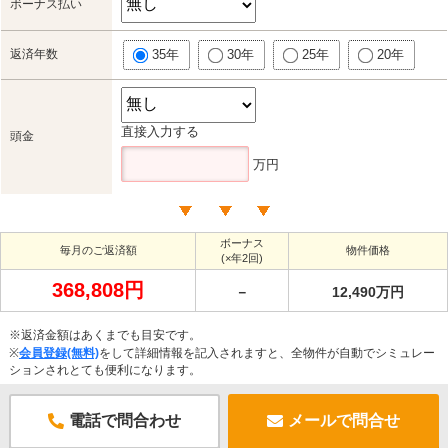
ボーナス払い
返済年数
35年
30年
25年
20年
直接入力する
頭金
万円
ボーナス
毎月のご返済額
物件価格
(×年2回)
368,808円
－
12,490万円
※返済金額はあくまでも目安です。
※
会員登録(無料)
をして詳細情報を記入されますと、全物件が自動でシミュレー
ションされとても便利になります。
電話で問合わせ
メールで問合せ