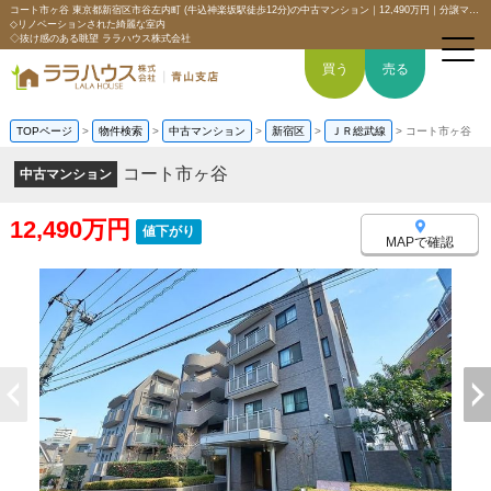
コート市ヶ谷 東京都新宿区市谷左内町 (牛込神楽坂駅徒歩12分)の中古マンション｜12,490万円｜分譲マンション情報｜【高台×南東向きにつき日当たり良好】
◇リノベーションされた綺麗な室内
◇抜け感のある眺望 ララハウス株式会社
買う
売る
TOPページ
>
物件検索
>
中古マンション
>
新宿区
>
ＪＲ総武線
>
コート市ヶ谷
コート市ヶ谷
中古マンション
トップページ
12,490万円
値下がり
買いたい
MAPで確認
売りたい
空間デザイン事例
6つの強み
会社概要