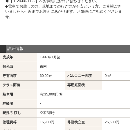
◆【0120-60-1122】へお気軽にお問い合わせください。
◆電車でお越しの方、現地までの行き方が不安という方、ご希望ござ
いましたら付近までお迎えにあがります。お気軽にご相談くださいま
せ。
詳細情報
完成年
1997年7月築
採光面
東南
専有面積
60.02㎡
バルコニー面積
9m²
-
-
テラス面積
専用庭面積
駐車場
有:35,000円/月
-
駐輪場
現況/引渡し
空家/即時
管理費等
16,900円
修繕積立金
26,500円