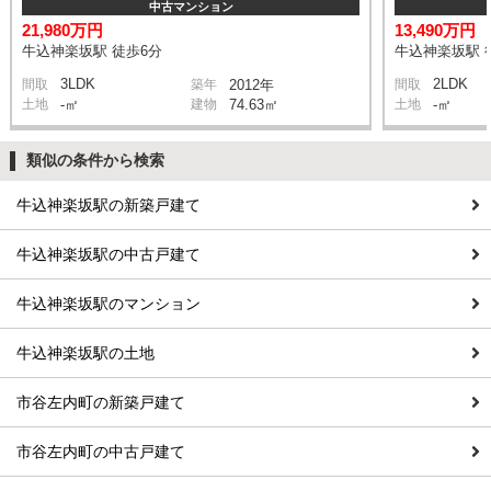
中古マンション
21,980万円
13,490万円
牛込神楽坂駅 徒歩6分
牛込神楽坂駅 
3LDK
2LDK
間取
築年
2012年
間取
土地
-㎡
建物
74.63㎡
土地
-㎡
類似の条件から検索
牛込神楽坂駅の新築戸建て
牛込神楽坂駅の中古戸建て
牛込神楽坂駅のマンション
牛込神楽坂駅の土地
市谷左内町の新築戸建て
市谷左内町の中古戸建て