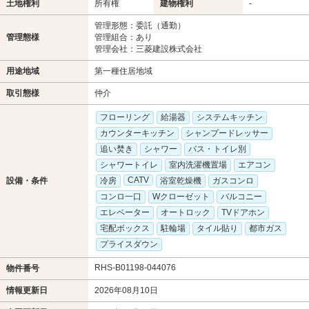
土地権利
所有権
建物権利
-
管理形態：委託（通勤）
管理態様
管理組合：あり
管理会社：三菱建設株式会社
用途地域
第一種住居地域
取引態様
仲介
フローリング
給湯器
システムキッチン
カウンターキッチン
シャンプードレッサー
追い焚き
シャワー
バス・トイレ別
シャワートイレ
室内洗濯機置場
エアコン
CATV
設備・条件
冷房
浴室乾燥機
ガスコンロ
コンロ一口
Wクローゼット
バルコニー
エレベーター
オートロック
TVドアホン
宅配ボックス
駐輪場
タイル貼り
都市ガス
プライスダウン
RHS-B01198-044076
物件番号
情報更新日
2026年08月10日