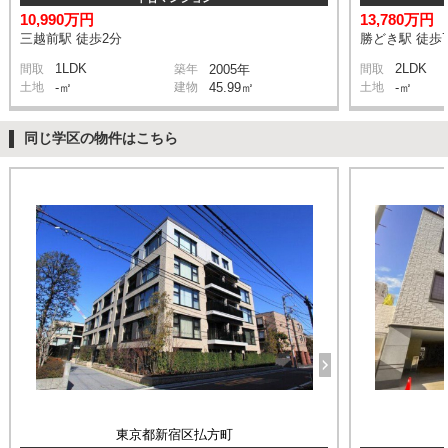
10,990万円
13,780万円
三越前駅 徒歩2分
勝どき駅 徒歩
1LDK
2LDK
間取
築年
2005年
間取
土地
-㎡
建物
45.99㎡
土地
-㎡
同じ学区の物件はこちら
東京都新宿区払方町