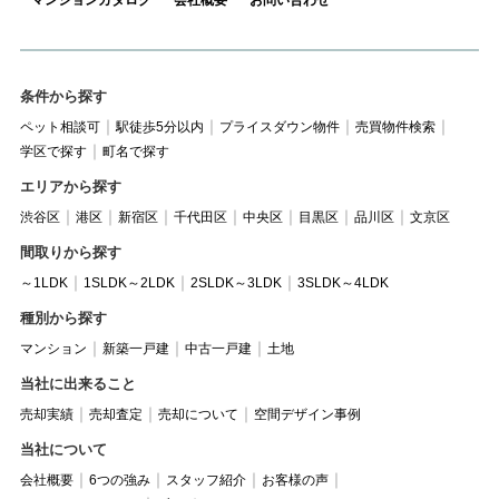
マンションカタログ
会社概要
お問い合わせ
条件から探す
ペット相談可
駅徒歩5分以内
プライスダウン物件
売買物件検索
学区で探す
町名で探す
エリアから探す
渋谷区
港区
新宿区
千代田区
中央区
目黒区
品川区
文京区
間取りから探す
～1LDK
1SLDK～2LDK
2SLDK～3LDK
3SLDK～4LDK
種別から探す
マンション
新築一戸建
中古一戸建
土地
当社に出来ること
売却実績
売却査定
売却について
空間デザイン事例
当社について
会社概要
6つの強み
スタッフ紹介
お客様の声