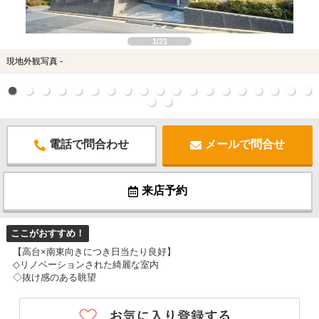
スタッフ紹介
お客様の声
1/21
現地外観写真 -
お知らせ
お問い合わせ
電話で問合わせ
メールで問合せ
来店予約
お気に入り物件
来店予約
ここがおすすめ！
【高台×南東向きにつき日当たり良好】
◇リノベーションされた綺麗な室内
◇抜け感のある眺望