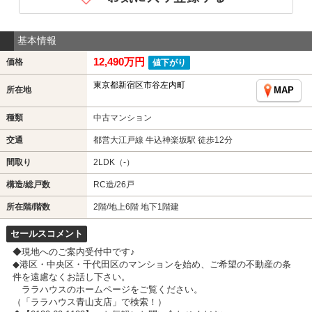
基本情報
12,490万円
価格
値下がり
東京都新宿区市谷左内町
所在地
MAP
種類
中古マンション
交通
都営大江戸線 牛込神楽坂駅 徒歩12分
間取り
2LDK（-）
構造/総戸数
RC造/26戸
所在階/階数
2階/地上6階 地下1階建
セールスコメント
◆現地へのご案内受付中です♪
◆港区・中央区・千代田区のマンションを始め、ご希望の不動産の条
件を遠慮なくお話し下さい。
ララハウスのホームページをご覧ください。
（「ララハウス青山支店」で検索！）