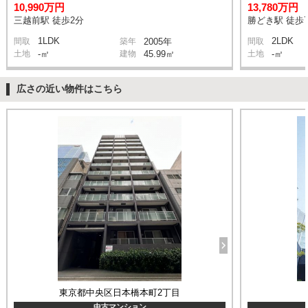
10,990万円
13,780万円
三越前駅 徒歩2分
勝どき駅 徒歩
1LDK
2LDK
間取
築年
2005年
間取
土地
-㎡
建物
45.99㎡
土地
-㎡
広さの近い物件はこちら
東京都中央区日本橋本町2丁目
中古マンション