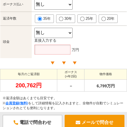
ボーナス払い
返済年数
35年
30年
25年
20年
直接入力する
頭金
万円
ボーナス
毎月のご返済額
物件価格
(×年2回)
200,762円
－
6,799万円
※返済金額はあくまでも目安です。
※
会員登録(無料)
をして詳細情報を記入されますと、全物件が自動でシミュレー
ションされとても便利になります。
電話で問合わせ
メールで問合せ