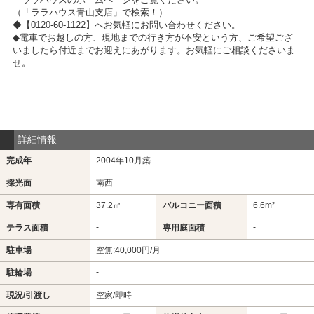
（「ララハウス青山支店」で検索！）
◆【0120-60-1122】へお気軽にお問い合わせください。
◆電車でお越しの方、現地までの行き方が不安という方、ご希望ござ
いましたら付近までお迎えにあがります。お気軽にご相談くださいま
せ。
詳細情報
完成年
2004年10月築
採光面
南西
専有面積
37.2㎡
バルコニー面積
6.6m²
-
-
テラス面積
専用庭面積
駐車場
空無:40,000円/月
-
駐輪場
現況/引渡し
空家/即時