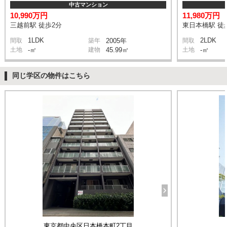
中古マンション
10,990万円
11,980万円
三越前駅 徒歩2分
東日本橋駅 徒
1LDK
2LDK
間取
築年
2005年
間取
土地
-㎡
建物
45.99㎡
土地
-㎡
同じ学区の物件はこちら
東京都中央区日本橋本町2丁目