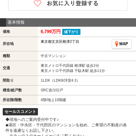
基本情報
6,799万円
価格
値下がり
東京都文京区根津2丁目
所在地
MAP
種類
中古マンション
東京メトロ千代田線 根津駅 徒歩2分
交通
東京メトロ千代田線 千駄木駅 徒歩11分
間取り
1LDK（LDK8/洋室4.3）
構造/総戸数
SRC造/102戸
所在階/階数
4階/地上10階建
セールスコメント
◆現地へのご案内受付中です♪
◆港区・中央区・千代田区のマンションを始め、ご希望の不動産の条
件を遠慮なくお話し下さい。
ララハウスのホームページをご覧ください。