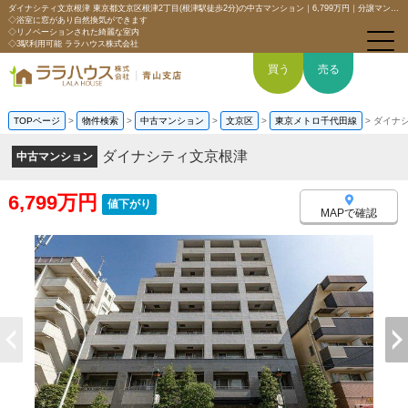
ダイナシティ文京根津 東京都文京区根津2丁目(根津駅徒歩2分)の中古マンション｜6,799万円｜分譲マンション情報｜【角部屋×2面採光の明るいお部屋】
◇浴室に窓があり自然換気ができます
◇リノベーションされた綺麗な室内
◇3駅利用可能 ララハウス株式会社
買う
売る
TOPページ
>
物件検索
>
中古マンション
>
文京区
>
東京メトロ千代田線
>
ダイナ
トップページ
ダイナシティ文京根津
中古マンション
買いたい
6,799万円
値下がり
MAPで確認
売りたい
空間デザイン事例
6つの強み
会社概要