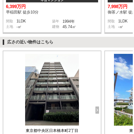
中古マンション
6,399万円
7,998万円
早稲田駅 徒歩10分
御茶ノ水駅 徒
1LDK
1LDK
間取
築年
1994年
間取
土地
-㎡
建物
45.74㎡
土地
-㎡
広さの近い物件はこちら
東京都中央区日本橋本町2丁目
東