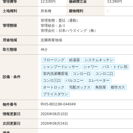
管理費等
12,530円
修繕積立金
13,390円
土地権利
所有権
建物権利
-
管理形態：委託（通勤）
管理態様
管理組合：あり
管理会社：日本ハウズイング（株）
用途地域
近隣商業地域
取引態様
仲介
フローリング
給湯器
システムキッチン
シャンプードレッサー
シャワー
バス・トイレ別
室内洗濯機置場
コンロ一口
コンロ二口
設備・条件
コンロ三口
バルコニー
エレベーター
オートロック
宅配ボックス
角部屋
都市ガス
プライスダウン
RHS-B01198-044049
物件番号
情報更新日
2026年08月10日
次回更新日
2026年08月24日
備考