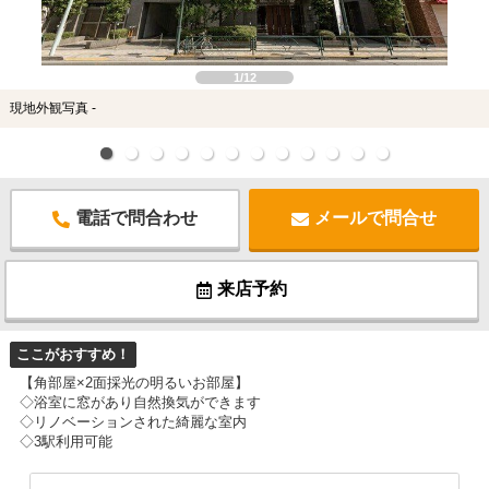
スタッフ紹介
お客様の声
1/12
現地外観写真 -
お知らせ
お問い合わせ
電話で問合わせ
メールで問合せ
来店予約
お気に入り物件
来店予約
ここがおすすめ！
【角部屋×2面採光の明るいお部屋】
◇浴室に窓があり自然換気ができます
◇リノベーションされた綺麗な室内
◇3駅利用可能