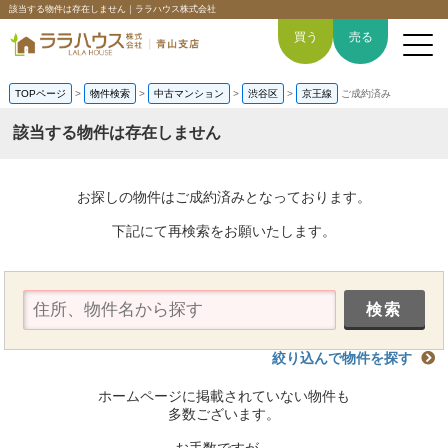
該当する物件は存在しません｜ララハウス株式会社
買う
売る
TOPページ
>
物件検索
>
中古マンション
>
渋谷区
>
京王線
ご成約済み
該当する物件は存在しません
トップページ
お探しの物件はご成約済みとなっております。
買いたい
下記にて再検索をお願いたします。
売りたい
空間デザイン事例
絞り込んで物件を探す
6つの強み
ホームページに掲載されていない物件も
会社概要
多数ございます。
お手数ですが、