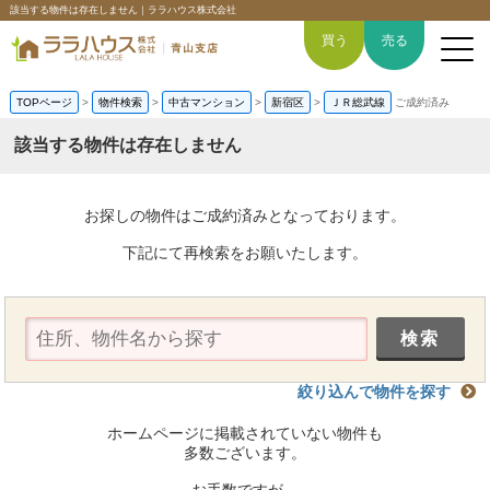
該当する物件は存在しません｜ララハウス株式会社
買う
売る
TOPページ
>
物件検索
>
中古マンション
>
新宿区
>
ＪＲ総武線
ご成約済み
該当する物件は存在しません
トップページ
お探しの物件はご成約済みとなっております。
買いたい
下記にて再検索をお願いたします。
売りたい
空間デザイン事例
絞り込んで物件を探す
6つの強み
ホームページに掲載されていない物件も
会社概要
多数ございます。
お手数ですが、