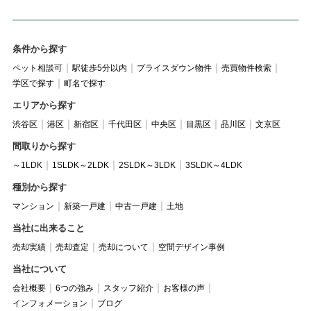
条件から探す
ペット相談可
駅徒歩5分以内
プライスダウン物件
売買物件検索
学区で探す
町名で探す
エリアから探す
渋谷区
港区
新宿区
千代田区
中央区
目黒区
品川区
文京区
間取りから探す
～1LDK
1SLDK～2LDK
2SLDK～3LDK
3SLDK～4LDK
種別から探す
マンション
新築一戸建
中古一戸建
土地
当社に出来ること
売却実績
売却査定
売却について
空間デザイン事例
当社について
会社概要
6つの強み
スタッフ紹介
お客様の声
インフォメーション
ブログ