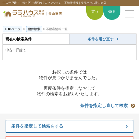
中古一戸建て｜渋谷区・港区の中古マンション・不動産情報｜ララハウス青山支店
買う
売る
TOPページ
>
物件検索
>
不動産情報一覧
現在の検索条件
条件を選び直す
中古一戸建て
トップページ
買いたい
お探しの条件では
物件が見つかりませんでした。
売りたい
再度条件を指定しなおして
物件の検索をお願いいたします。
空間デザイン事例
条件を指定し直して検索
6つの強み
条件を指定して検索をする
会社概要