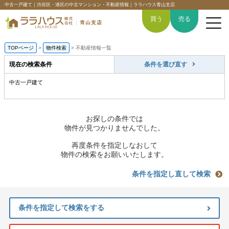
中古一戸建て｜渋谷区・港区の中古マンション・不動産情報｜ララハウス青山支店
買う
売る
TOPページ
>
物件検索
>
不動産情報一覧
現在の検索条件
条件を選び直す
中古一戸建て
トップページ
買いたい
お探しの条件では
物件が見つかりませんでした。
売りたい
再度条件を指定しなおして
物件の検索をお願いいたします。
空間デザイン事例
条件を指定し直して検索
6つの強み
条件を指定して検索をする
会社概要