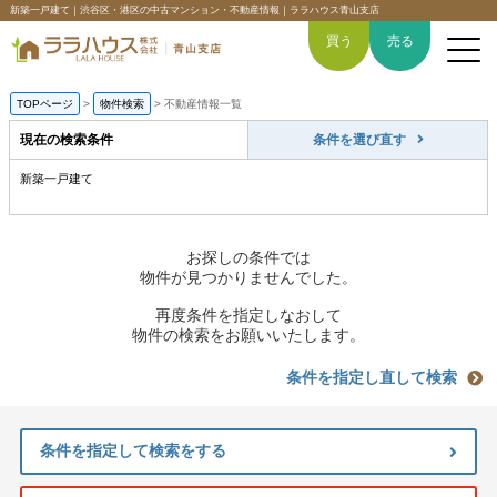
新築一戸建て｜渋谷区・港区の中古マンション・不動産情報｜ララハウス青山支店
買う
売る
TOPページ
>
物件検索
>
不動産情報一覧
現在の検索条件
条件を選び直す
新築一戸建て
トップページ
買いたい
お探しの条件では
物件が見つかりませんでした。
売りたい
再度条件を指定しなおして
物件の検索をお願いいたします。
空間デザイン事例
条件を指定し直して検索
6つの強み
条件を指定して検索をする
会社概要