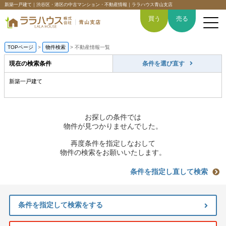
新築一戸建て｜渋谷区・港区の中古マンション・不動産情報｜ララハウス青山支店
買う
売る
TOPページ
>
物件検索
>
不動産情報一覧
現在の検索条件
条件を選び直す
新築一戸建て
トップページ
買いたい
お探しの条件では
物件が見つかりませんでした。
売りたい
再度条件を指定しなおして
物件の検索をお願いいたします。
空間デザイン事例
条件を指定し直して検索
6つの強み
条件を指定して検索をする
会社概要